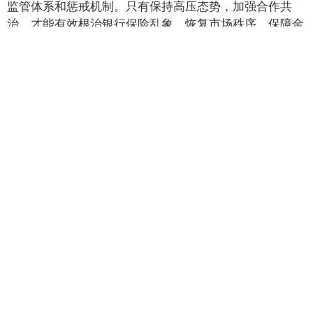
监管体系和惩戒机制。只有保持高压态势，加强合作共
治，才能有效根治银行保险乱象，恢复市场秩序，保障金
融安全和消费者权益。 下面是一些可能的措施和建议，
可以帮助彻底根治银行保险乱象：
加强行业自律与规范：银行保险行业协会可以加强行业的
自律监管，建立更加规范的行业标准和道德准则，引导企
业诚信经营，规范市场秩序。
加大信息披露和透明度：银行保险公司应当加强对产品、
费用、风险等方面的信息披露，让消费者能够更清晰地了
解金融产品，避免信息不对称导致的风险。
加强消费者权益保护：建立健全的消费者权益保护机制，
加强对保险销售和理赔过程的监督，保障消费者的合法权
益。