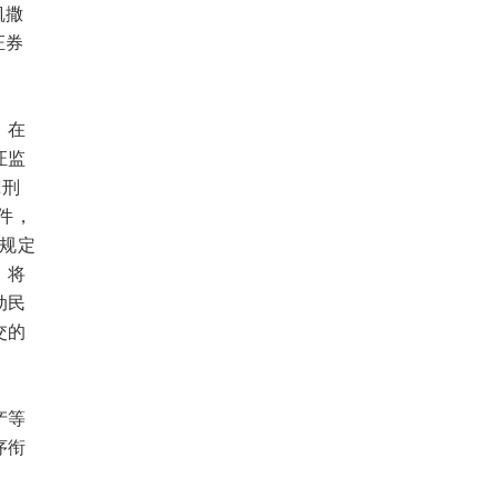
凯撒
证券
，在
证监
究刑
件，
规定
，将
动民
交的
产等
序衔