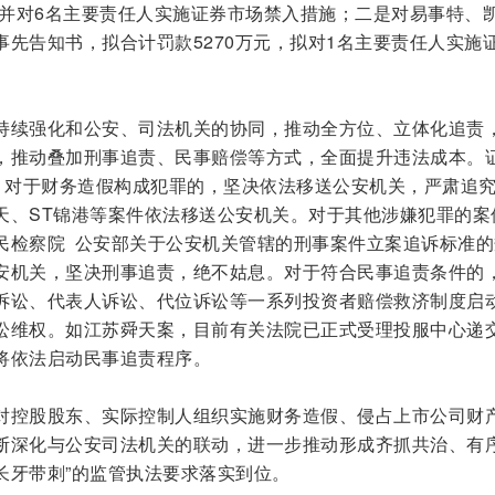
，并对6名主要责任人实施证券市场禁入措施；二是对易事特、
先告知书，拟合计罚款5270万元，拟对1名主要责任人实施
持续强化和公安、司法机关的协同，推动全方位、立体化追责
，推动叠加刑事追责、民事赔偿等方式，全面提升违法成本。
则，对于财务造假构成犯罪的，坚决依法移送公安机关，严肃追
天、ST锦港等案件依法移送公安机关。对于其他涉嫌犯罪的案
民检察院 公安部关于公安机关管辖的刑事案件立案追诉标准的
安机关，坚决刑事追责，绝不姑息。对于符合民事追责条件的
诉讼、代表人诉讼、代位诉讼等一系列投资者赔偿救济制度启
讼维权。如江苏舜天案，目前有关法院已正式受理投服中心递
将依法启动民事追责程序。
对控股股东、实际控制人组织实施财务造假、侵占上市公司财
断深化与公安司法机关的联动，进一步推动形成齐抓共治、有
“长牙带刺”的监管执法要求落实到位。