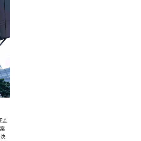
证监
法案
罚决