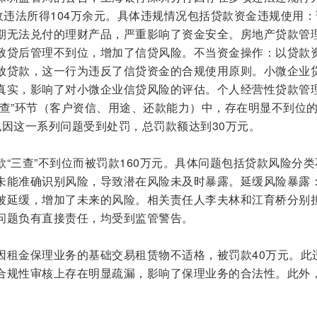
收违法所得104万余元。具体违规情况包括贷款资金违规使用：
期无法兑付的理财产品，严重影响了资金安全。房地产贷款管
致贷后管理不到位，增加了信贷风险。不当资金操作：以贷款
放贷款，这一行为违反了信贷资金的合规使用原则。小微企业
真实，影响了对小微企业信贷风险的评估。个人经营性贷款管
三查”环节（客户资信、用途、还款能力）中，存在明显不到位
也因这一系列问题受到处罚，总罚款额达到30万元。
“三查”不到位而被罚款160万元。具体问题包括贷款风险分类
未能准确识别风险，导致潜在风险未及时暴露。延缓风险暴露
被延缓，增加了未来的风险。相关责任人李夫林和江育桥分别
问题负有直接责任，均受到监管警告。
因租金保理业务的基础交易租赁物不适格，被罚款40万元。此
合规性审核上存在明显疏漏，影响了保理业务的合法性。此外