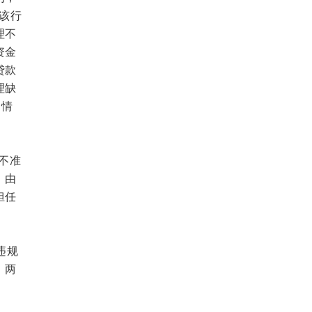
该行
理不
资金
贷款
理缺
的情
不准
：由
担任
违规
，两