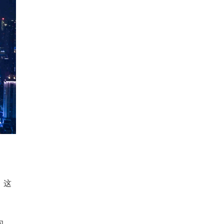
。这
为，