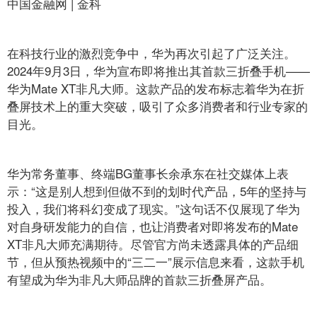
中国金融网 | 金科
在科技行业的激烈竞争中，华为再次引起了广泛关注。
2024年9月3日，华为宣布即将推出其首款三折叠手机——
华为Mate XT非凡大师。这款产品的发布标志着华为在折
叠屏技术上的重大突破，吸引了众多消费者和行业专家的
目光。
华为常务董事、终端BG董事长余承东在社交媒体上表
示：“这是别人想到但做不到的划时代产品，5年的坚持与
投入，我们将科幻变成了现实。”这句话不仅展现了华为
对自身研发能力的自信，也让消费者对即将发布的Mate
XT非凡大师充满期待。尽管官方尚未透露具体的产品细
节，但从预热视频中的“三二一”展示信息来看，这款手机
有望成为华为非凡大师品牌的首款三折叠屏产品。