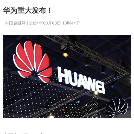
华为重大发布！
中国金融网 | 2024年09月03日 13时44分