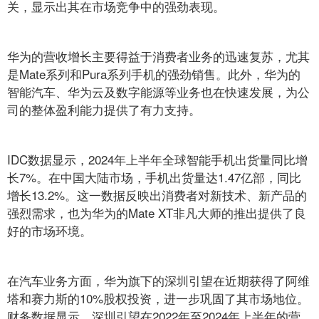
关，显示出其在市场竞争中的强劲表现。
华为的营收增长主要得益于消费者业务的迅速复苏，尤其
是Mate系列和Pura系列手机的强劲销售。此外，华为的
智能汽车、华为云及数字能源等业务也在快速发展，为公
司的整体盈利能力提供了有力支持。
IDC数据显示，2024年上半年全球智能手机出货量同比增
长7%。在中国大陆市场，手机出货量达1.47亿部，同比
增长13.2%。这一数据反映出消费者对新技术、新产品的
强烈需求，也为华为的Mate XT非凡大师的推出提供了良
好的市场环境。
在汽车业务方面，华为旗下的深圳引望在近期获得了阿维
塔和赛力斯的10%股权投资，进一步巩固了其市场地位。
财务数据显示，深圳引望在2022年至2024年上半年的营