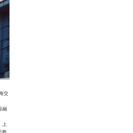
海交
业融
、上
平教