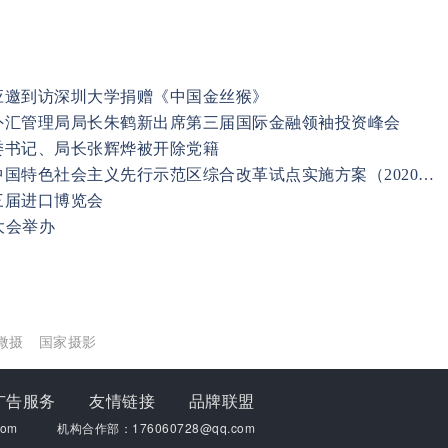
应邀到访深圳大学捐赠《中国金丝猴》
外汇管理局局长朱鹤新出席第三届国际金融领袖投资峰会
委书记、局长张辉烨被开除党籍
中办、国办印发《深圳建设中国特色社会主义先行示范区综合改革试点实施方案（2020－2025年）》
三届进口博览会
大会举办
微摄
国家摄影
广告服务
友情链接
品牌联盟
om
机构合作部：176060728@qq.com