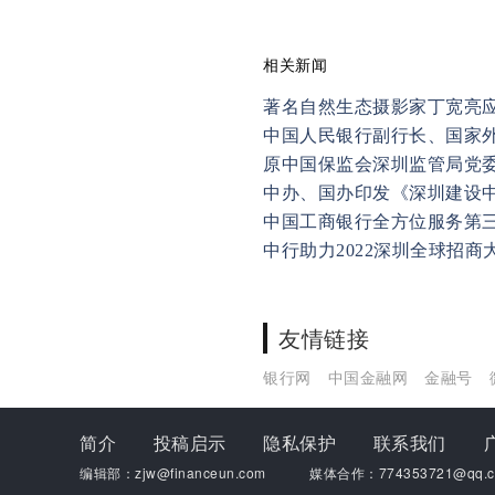
相关新闻
著名自然生态摄影家丁宽亮
中国人民银行副行长、国家
原中国保监会深圳监管局党
中国工商银行全方位服务第
中行助力2022深圳全球招商
友情链接
银行网
中国金融网
金融号
简介
投稿启示
隐私保护
联系我们
编辑部：zjw@financeun.com
媒体合作：774353721@qq.c