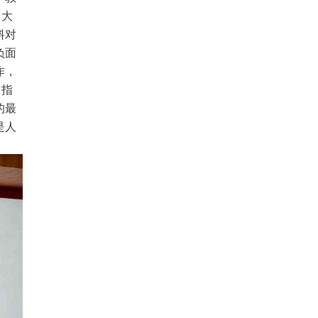
了大
料对
负面
作，
，指
的最
是人