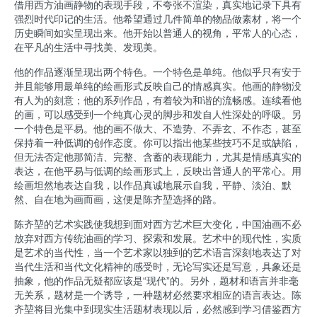
借用西方油画静物的表现手段，不夸张不渲染，真实地记录下具有
强烈时代印记的生活。他希望通过几件简单的物品做素材，将一个
历史瞬间如实呈现出来。他开始以普通人的视角，平常人的心态，
在平凡的生活中寻找美、发现美。
他的作品逐渐呈现出两个特色。一个特色是单纯。他似乎只有安于
并且能够用最单纯的绘画形式反映自己的情感真实。他画的静物没
有人为的刻意；他的系列作品，有着较为和谐的流畅感。连续看他
的画，可以感受到一个纯真心灵的脚步和发自人性深处的呼吸。另
一个特色是平易。他的画不做大、不造势、不弄玄、不作态，甚至
保持着一种低调的创作态度。你可以指出他某些技巧不足或缺陷，
但无法否定他那简洁、完整、含蓄的表现能力，尤其是情感真实的
表达，在他平易与低调的绘画形式上，反映出普通人的平常心。用
绘画坦然地表达自我，以作品真诚地展示自我，平静、淡泊、默
然、自在地为画而画，这便是陈齐堃选择的路。
陈齐堃的艺术实践使我想到面对西方艺术巨大变化，中国油画不必
放弃对西方传统油画的学习、探索和发展。艺术中的现代性，实质
是艺术的当代性，当一个艺术家以独到的艺术语言深刻地表达了对
当代生活和当代文化精神的感受时，无论写实还是写意，具象还是
抽象，他的作品无疑都应该是“现代”的。另外，题材和语言并非毫
无关系，题材是一个诱导，一种题材必然要求相应的语言表达。陈
齐堃将目光集中到现实生活题材表现以后，必然感到学习借鉴西方