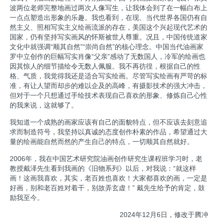
波两位老师完整地画过两次人像写生，让我体会到了在一幅白布上
一点点塑造出形象的乐趣。我也看到，在现、当代世界各国仍有自
然主义、照相写实主义绘画流派的存在，美国这个兴起现代艺术的
国家，仍有坚持写实画风的怀斯被世人尊重。况且，中国传统道家
文化中就强调“顺其自然”“崇尚自然”的核心理念。中国当代油画家
罗中立创作的巨幅写实肖像“父亲”感动了无数国人，冷军的绘画也
因其惊人的细节描绘令无数人佩服。我不再彷徨，根据自己的性
格、气质，我觉得我还是适合写实绘画。尽管写实绘画有严苛的标
准，有让人望而却步的难以企及的高峰，有摄影技术的强大冲击，
但对于一个只想通过手绘技术表现自己喜欢的形象、修炼自己心性
的我来说，这就够了。
我知道一个成熟的画家应该有自己的面貌特点，但不应该去刻意追
求而制造符号，我坚持以真诚的态度创作朴素的作品，希望通过大
量的绘画能自然而然的产生自己的特点，一切顺其自然就好。
2006年，我在中国艺术研究院油画创作研究生课程班学习时，老
教授戴泽先生看到我画的《旧物系列》以后，对我说：“就这样
画！这画我喜欢，其实，老百姓也喜欢！大家都喜欢的画，一定是
好画，别和老百姓对着干，别故弄玄虚！” 戴先生给予的肯定，鼓
励我至今。
2024年12月6日，修改于腾冲