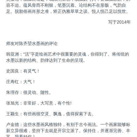
容不迫。蕴风骨而不刚狠，笔墨沉着。论结构不在形骸，气韵自
足。脱胎俗画肖形之准，矫正伪雅草草之误。悦人悦己足以悦世。
写于2014年
师友对陈齐堃水墨画的评论
韩亚洲：“活”字是绘画艺术中很重要的灵魂，你得到了。将传统的
水墨以新的结构、韵律达到了生命的呈现。
史国良：有灵气！
庄寿红：大气！
朱理存：很灵动、随性。
张旭光：非常好，大写意，有个性!
王颖生：有些画很空灵、飘逸，值得探索下去。
卢金德：这些水墨画风格独特，有别于古今画法。一个画家能够标
新立异很难，坚持下去就是开宗立派了。保持住，并逐渐完善、丰
富，我看好你！