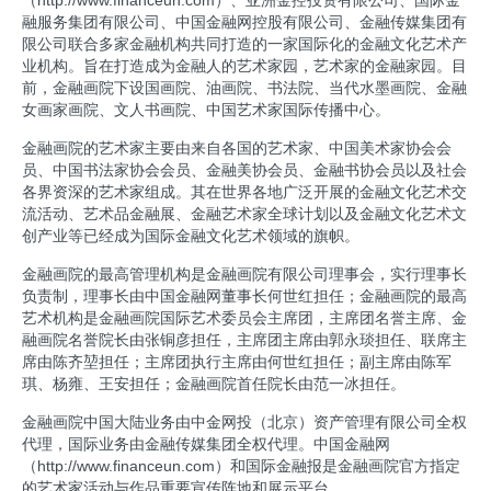
融服务集团有限公司、中国金融网控股有限公司、金融传媒集团有
限公司联合多家金融机构共同打造的一家国际化的金融文化艺术产
业机构。旨在打造成为金融人的艺术家园，艺术家的金融家园。目
前，金融画院下设国画院、油画院、书法院、当代水墨画院、金融
女画家画院、文人书画院、中国艺术家国际传播中心。
金融画院的艺术家主要由来自各国的艺术家、中国美术家协会会
员、中国书法家协会会员、金融美协会员、金融书协会员以及社会
各界资深的艺术家组成。其在世界各地广泛开展的金融文化艺术交
流活动、艺术品金融展、金融艺术家全球计划以及金融文化艺术文
创产业等已经成为国际金融文化艺术领域的旗帜。
金融画院的最高管理机构是金融画院有限公司理事会，实行理事长
负责制，理事长由中国金融网董事长何世红担任；金融画院的最高
艺术机构是金融画院国际艺术委员会主席团，主席团名誉主席、金
融画院名誉院长由张铜彦担任，主席团主席由郭永琰担任、联席主
席由陈齐堃担任；主席团执行主席由何世红担任；副主席由陈军
琪、杨雍、王安担任；金融画院首任院长由范一冰担任。
金融画院中国大陆业务由中金网投（北京）资产管理有限公司全权
代理，国际业务由金融传媒集团全权代理。中国金融网
（http://www.financeun.com）和国际金融报是金融画院官方指定
的艺术家活动与作品重要宣传阵地和展示平台。