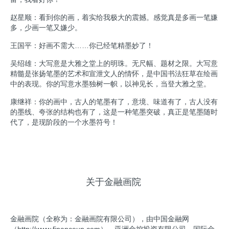
赵星顺：看到你的画，着实给我极大的震撼。感觉真是多画一笔嫌
多，少画一笔又嫌少。
王国平：好画不需大……你已经笔精墨妙了！
吴绍雄：大写意是大雅之堂上的明珠。无尺幅、题材之限。大写意
精髓是张扬笔墨的艺术和宣泄文人的情怀，是中国书法狂草在绘画
中的表现。你的写意水墨独树一帜，以神见长，当登大雅之堂。
康继祥：你的画中，古人的笔墨有了，意境、味道有了，古人没有
的墨线、夸张的结构也有了，这是一种笔墨突破，真正是笔墨随时
代了，是现阶段的一个水墨符号！
关于金融画院
金融画院（全称为：金融画院有限公司），由中国金融网
（http://www.financeun.com）、亚洲金控投资有限公司、国际金