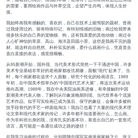
的需要，要用绘画作品与外界交流，企望产生共鸣，体现人生价
值。
我始终画我有感触的、喜欢的，自己在技术上能驾驭的题材。曾画
过我使用过的、留有特殊印记、有特别情感的旧物；画过给我带来
很多快乐的自己养的宠物猫、狗，还有我喜爱的其他动物；画过令
人心旷神怡的草原、高山、海洋及田园小景。这些是我画不完的题
材。就这样自自然然、朴朴实实的画，爱什么就画什么，凭直觉去
直白直接的表达，感觉很顺畅。
从85新潮开始，国外现、当代美术形式突然一下子涌进中国，许多
美术专业基础非常好的老画家都改弦易辙，面貌“现代”起来了。当
时，每个画家都在追求个人面貌，研究个性化的绘画语言。1989
年初，在中国美术馆举办的“中国现代艺术大展”，将这次美术运动
推向高潮。1988年，我在中央美院油画系进修，有幸接触到中国
新潮美术代表人物，了解到从印象派晚期到现、当代世界各个流派
艺术作品。似乎写实绘画已成为落后、保守的象征，会像许多被科
技手段替代的手艺一样面临淘汰！我自己也看了大量的现代美术理
论文章和现代美术家的传记，许多年都不知道要画什么，怎么画。
作为非科班出身的我，没有扎实的基本功，靠造出自己的一套形式
语言，真可能是一条通往成功之路的捷径！
在我学习油画的过程中，分别跟随中国写实画派画家杨飞云、张义