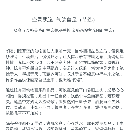
空灵飘逸 气韵自足（节选）
杨雍（金融美协副主席兼秘书长 金融画院主席团副主席）
初看到陈齐堃的动物画让人眼前一亮，当你细细品赏之后，但觉唯
妙唯肖，生动鲜活。慢慢拜读，让人惊叹若有神助之感。所谓达其
性情，尤以不求形似、若不经意为妙，而难在以简驭繁，遗貌取
神。陈齐堃笔墨自是空灵飘逸，实是让人叹服，堪为性灵之作！笔
操于人，墨授于天，而蒙养可知，叹其于若不经意中得神来之笔，
许多作品纵使画家自已重来，也恐难“复读”。
通过陈齐堃动物画系列作品，可以窥见他平曰养画之机，必是心心
相抱，惨淡经营，则出手一任自然，飘然中得鱼而忘筌，若获若
失。笔墨中方始见风流韵致，爽爽然如王谢子弟，洒脱而不失风
度。善战者，斗智不斗力，善画者，在意不在肖。观他所画动物，
笔墨几至不可加减！
陈齐堃作画心无罣碍，逃脱名利，心存善念，故有爱屋及乌，于生
灵显相，或温良谐趣，或阳刚郁勃，或温婉可人，皆温温款款，从