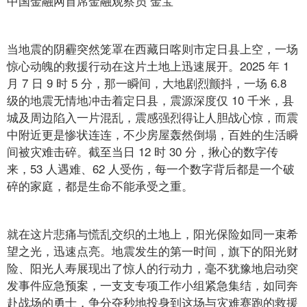
中国金融网首席金融观察员 金宝
当地震的阴霾突然笼罩在西藏日喀则市定日县上空，一场
惊心动魄的救援行动在这片土地上迅速展开。2025 年 1
月 7 日 9 时 5 分，那一瞬间，大地剧烈颤抖，一场 6.8
级的地震无情地冲击着定日县，震源深度仅 10 千米，县
城及周边陷入一片混乱，震感强烈得让人胆战心惊，而震
中附近更是惨状连连，不少房屋轰然倒塌，百姓的生活瞬
间被灾难击碎。截至当日 12 时 30 分，揪心的数字传
来，53 人遇难、62 人受伤，每一个数字背后都是一个破
碎的家庭，都是生命不能承受之重。
就在这片悲痛与慌乱交织的土地上，阳光保险如同一束希
望之光，迅速点亮。地震发生的第一时间，旗下的阳光财
险、阳光人寿展现出了惊人的行动力，毫不犹豫地启动突
发事件应急预案，一支支专项工作小组紧急集结，如同奔
赴战场的勇士，争分夺秒地投身到这场与灾难赛跑的救援