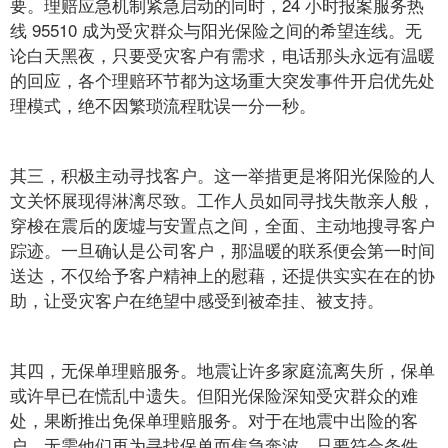
要。理赔应急机制紧急启动的同时，24 小时报案服务热
线 95510 成为受灾群众与阳光保险之间的希望连线。无
论白天黑夜，只要受灾客户有需求，电话那头永远有温暖
的回应，各个理赔环节都为这场重大突发事件开启优先处
理模式，绝不因繁琐流程耽误一分一秒。
其三，积极主动寻找客户。这一举措更是将阳光保险的人
文关怀展现得淋漓尽致。工作人员如同寻找失散亲人般，
穿梭在震后的废墟与安置点之间，全面、主动地搜寻客户
踪迹。一旦确认是公司客户，那温暖的联系便会第一时间
送达，不仅给予客户精神上的慰藉，还提供实实在在的协
助，让受灾客户在绝望中感受到被牵挂、被支持。
其四，无保单理赔服务。地震让许多家庭流离失所，保单
或许早已在慌乱中遗失。但阳光保险深知受灾群众的难
处，果断推出免保单理赔服务。对于在地震中出险的客
户，无需他们再为寻找保单而焦急奔波，只要符合条件，