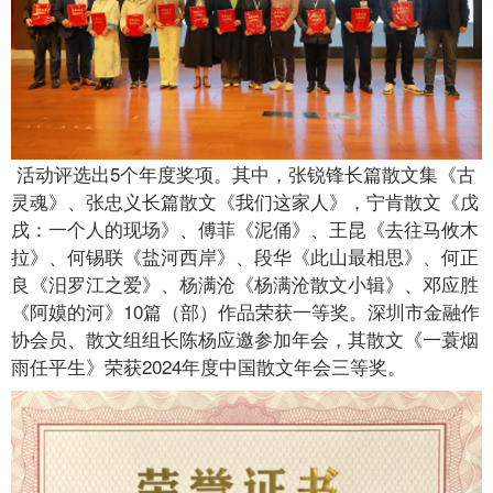
活动评选出5个年度奖项。其中，张锐锋长篇散文集《古
灵魂》、张忠义长篇散文《我们这家人》，宁肯散文《戊
戌：一个人的现场》、傅菲《泥俑》、王昆《去往马攸木
拉》、何锡联《盐河西岸》、段华《此山最相思》、何正
良《汨罗江之爱》、杨满沧《杨满沧散文小辑》、邓应胜
《阿嫫的河》10篇（部）作品荣获一等奖。深圳市金融作
协会员、散文组组长陈杨应邀参加年会，其散文《一蓑烟
雨任平生》荣获2024年度中国散文年会三等奖。