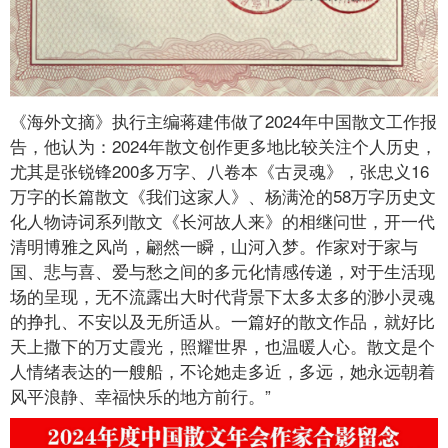
《海外文摘》执行主编蒋建伟做了2024年中国散文工作报
告，他认为：2024年散文创作更多地比较关注个人历史，
尤其是张锐锋200多万字、八卷本《古灵魂》，张忠义16
万字的长篇散文《我们这家人》、杨满沧的58万字历史文
化人物诗词系列散文《长河故人来》的相继问世，开一代
清明博雅之风尚，翩然一瞬，山河入梦。作家对于家与
国、悲与喜、爱与愁之间的多元化情感传递，对于生活现
场的呈现，无不流露出大时代背景下太多太多的渺小灵魂
的挣扎、不安以及无所适从。一篇好的散文作品，就好比
天上撒下的万丈霞光，照耀世界，也温暖人心。散文是个
人情绪表达的一艘船，不论她走多近，多远，她永远朝着
风平浪静、幸福快乐的地方前行。”