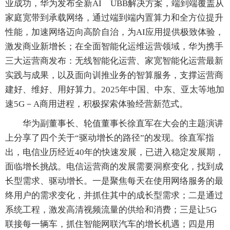
业成功，华为发布全新AI UBB解决方案，端到端覆盖从
家庭宽带到承载网络，通过端到端内置算力和全方位提升
性能，加速网络迈向高阶自治，为AI应用提供极致体验，
激发商业新增长；在全面智能化运维运营领域，华为携手
三大运营商发布：无线智能化运营、家宽智能化运营最新
实践与成果，以及面向训推业务的智算服务，支撑运营商
建好、维好、用好算力。2025年中国、中东、亚太等地加
速5G－A商用进程，积极探索体验经营新范式。
华为副董事长、轮值董事长徐直军在大会的主题演讲
上分享了四个关于“驱动增长的路径”的发现。徐直军指
出，电信业历经近40年的快速发展，已进入稳定发展期，
面临增长挑战。电信运营商的发展需要洞察变化，找到成
长型需求、驱动增长。一是聚焦每天在使用网络服务的最
终用户的需求变化，并抓住其中的成长型需求；二是通过
系统工程，激发高清视频流量的供给和消费；三是让5G
联接每一辆车，抓住智能网联汽车的增长机遇；四是用