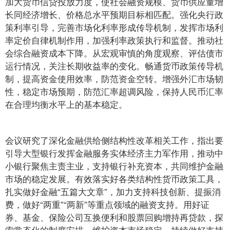
加大货币信贷投放力度，使社会融资规模、货币供应量增
长同经济增长、价格总水平预期目标相匹配。强化央行政
策利率引导，完善市场化利率形成传导机制，发挥市场利
率定价自律机制作用，加强利率政策执行和监督。推动社
会综合融资成本下降。从宏观审慎的角度观察、评估债市
运行情况，关注长期收益率的变化。畅通货币政策传导机
制，提高资金使用效率，防范资金空转。增强外汇市场韧
性，稳定市场预期，防范汇率超调风险，保持人民币汇率
在合理均衡水平上的基本稳定。
会议研究了深化金融供给侧结构性改革相关工作，指出要
引导大型银行发挥金融服务实体经济主力军作用，推动中
小银行聚焦主责主业，支持银行补充资本，共同维护金融
市场的稳定发展。有效落实好各类结构性货币政策工具，
扎实做好金融“五篇大文章”，加力支持科技创新、提振消
费，做好“两重”“两新”等重点领域的融资支持。用好证
券、基金、保险公司互换便利和股票回购增持再贷款，探
索常态化的制度安排，维护资本市场稳定。持续做好支持