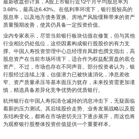
最新收盘价计算，A股上市银行近12个月平均股息率为
3.68%，最高达6.43%。在低利率环境下，银行股较高的
股息率，以及地方债务置换、房地产风险缓释带来的资产
质量预期改善，使其仍具备一定投资价值。
业内专家表示，尽管当前银行板块估值在修复，但与其他
行业相比仍处低位，这些因素构成银行股股价的有力支
撑。中国人寿投资管理中心总经理肖凤群也撰文指出，高
股息资产在当前市场环境下，适合作为权益配置盘的底仓
资产。不过，市场也存在不同声音。部分投资者认为，银
行股经过连续上涨，估值潜力已被快速消化，净息差收
窄、资产质量承压等基本面压力犹存，未来投资需更加谨
慎，精选具备差异化竞争优势的优质银行。
杭州银行在中国人寿拟清仓减持的消息冲击下，无疑面临
着新的压力测试。其后续股价走势、业务发展战略以及股
东结构变化，都将在市场密切关注下逐步展开，而这也将
为观察银行股整体投资价值提供一个重要样本。