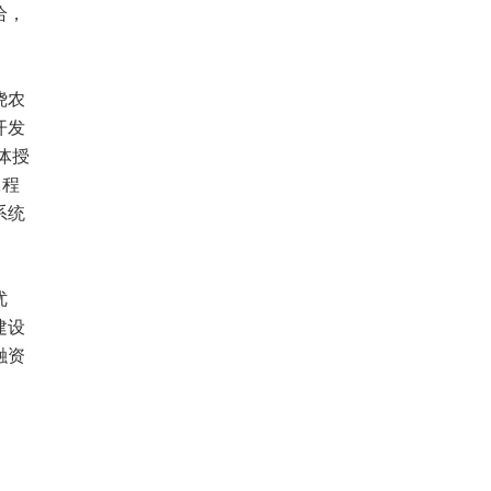
给，
绕农
开发
体授
工程
系统
优
建设
融资