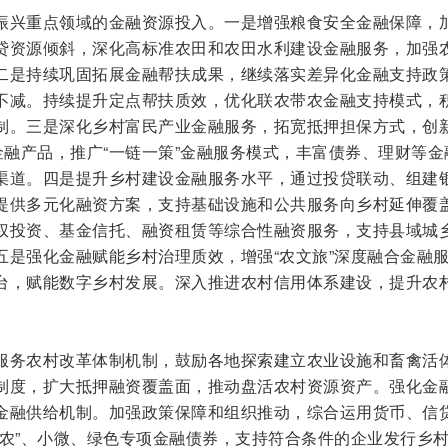
振兴重点领域的金融资源投入。一是增强粮食安全金融保障，
贷资源倾斜，深化高标准农田和农田水利建设金融服务，加强
二是持续巩固拓展金融帮扶成果，继续落实差异化金融支持政
不减。持续提升定点帮扶质效，优化联农带农金融支持模式，
制。三是深化乡村富民产业金融服务，拓宽抵押担保方式，创
金融产品，推广“一链一策”金融服务模式，丰富债券、理财等金
渠道。四是提升乡村建设金融服务水平，通过投贷联动、组建
提供多元化融资方案，支持基础设施和公共服务向乡村延伸覆
权投资、基金信托、融资租赁等综合性融资服务，支持县域城
五是强化金融赋能乡村治理质效，增强“农文旅”深度融合金融
台，赋能数字乡村发展。深入推进农村信用体系建设，提升农
服务农村改革体制机制，鼓励各地探索建立农业设施和畜禽活
制度，扩大抵押融资覆盖面，推动盘活农村资源资产。强化金
金融供给机制。加强政策保障和组织推动，综合运用货币、信
三农”、小微、绿色专项金融债券，支持符合条件的企业发行乡