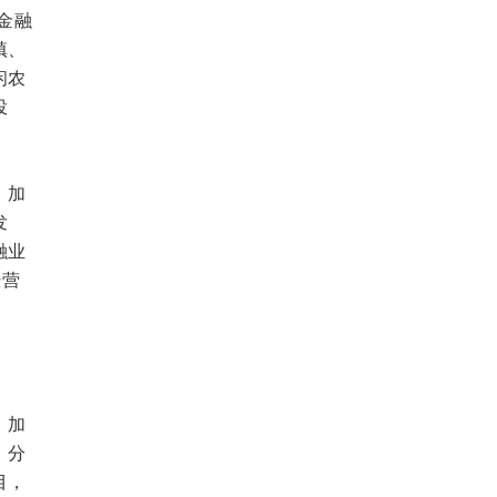
金融
镇、
闲农
投
。加
发
融业
经营
，加
、分
目，