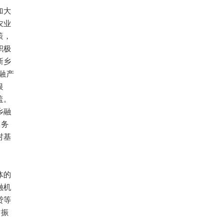
加大
农业
策，
积极
新乡
融产
银
盖。
乡融
服务
村基
体的
融机
贷等
村振