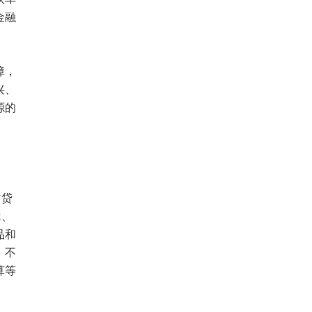
金融
障，
兴、
源的
信贷
优、
品和
，不
算等