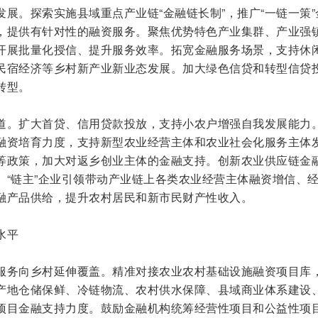
展。探索实施县域重点产业链“金融链长制”，推广“一链一策”
，提供有针对性的融资服务。聚焦优势特色产业集群、产业强
开展批量化授信、提升服务效率。拓宽金融服务场景，支持休
民宿经济等乡村新产业新业态发展。加大绿色信贷和转型信贷
转型。
道。扩大首贷、信用贷款投放，支持小农户增强自我发展能力
融资培育力度，支持新型农业经营主体和农业社会化服务主体
等政策，加大对返乡创业主体的金融支持。创新农业供应链金
、“链主”企业引领带动产业链上各类农业经营主体融资增信、
融产品供给，提升农村居民和新市民财产性收入。
水平
服务向乡村延伸覆盖。精准对接农业农村基础设施融资项目库
产地仓储保鲜、冷链物流、农村供水保障、县域商业体系建设
项目金融支持力度。鼓励金融机构统筹经营性项目和公益性项