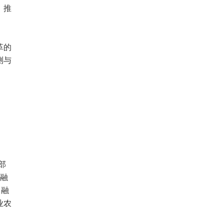
，推
革的
测与
部
金融
金融
业农