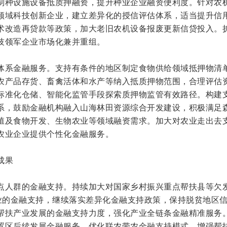
制种设施设备抵质押融资，提升种业企业融资便利度。针对农
领域科技创新企业，建立差异化的授信评估体系，适当提升信
术改造再贷款等政策，加大老旧农机设备报废更新信贷投入。
技领军企业市场化兼并重组。
体系金融服务。支持有条件的地区制定食物供给领域抵押物清
农产品存货、畜禽活体和水产等纳入抵质押物范围，合理评估
标准化仓储、智能化监管手段探索质押物监管有效路径。构建
系，鼓励金融机构融入山海林田资源综合开发建设，积极满足
殖及食物开发、生物农业等领域融资需求。加大对农业走出去
农业企业提供个性化金融服务。
成果
点人群的金融支持。持续加大对国家乡村振兴重点帮扶县等欠
企业的金融支持，继续落实差异化金融支持政策，保持脱贫地区
帮扶产业发展的金融支持力度，强化产业全链条金融精准服务
置区后续发展金融服务。优化联农带农金融支持模式，增强帮