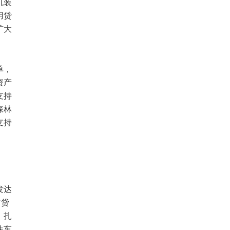
机装
用贷
扩大
单，
资产
支持
森林
支持
发达
信贷
。扎
扶车