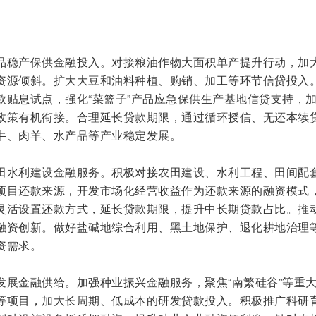
品稳产保供金融投入。对接粮油作物大面积单产提升行动，加
资源倾斜。扩大大豆和油料种植、购销、加工等环节信贷投入
款贴息试点，强化“菜篮子”产品应急保供生产基地信贷支持，
政策有机衔接。合理延长贷款期限，通过循环授信、无还本续
牛、肉羊、水产品等产业稳定发展。
田水利建设金融服务。积极对接农田建设、水利工程、田间配
项目还款来源，开发市场化经营收益作为还款来源的融资模式
灵活设置还款方式，延长贷款期限，提升中长期贷款占比。推
融资创新。做好盐碱地综合利用、黑土地保护、退化耕地治理
资需求。
发展金融供给。加强种业振兴金融服务，聚焦“南繁硅谷”等重
等项目，加大长周期、低成本的研发贷款投入。积极推广科研