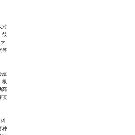
大对
。鼓
加大
贷等
套建
，根
动高
等项
大科
育种