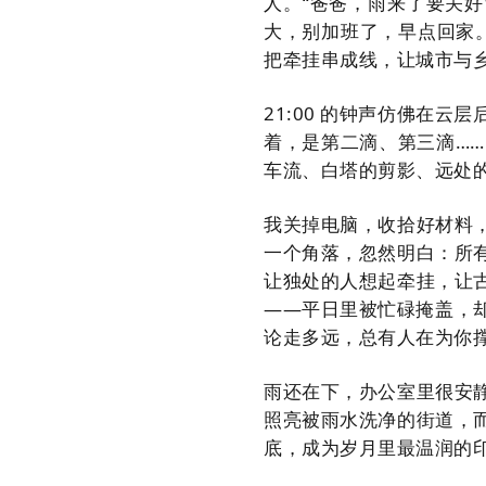
人。“爸爸，雨来了要关好
大，别加班了，早点回家
把牵挂串成线，让城市与
21:00 的钟声仿佛在
着，是第二滴、第三滴…
车流、白塔的剪影、远处
我关掉电脑，收拾好材料
一个角落，忽然明白：所
让独处的人想起牵挂，让
——平日里被忙碌掩盖，
论走多远，总有人在为你
雨还在下，办公室里很安
照亮被雨水洗净的街道，
底，成为岁月里最温润的