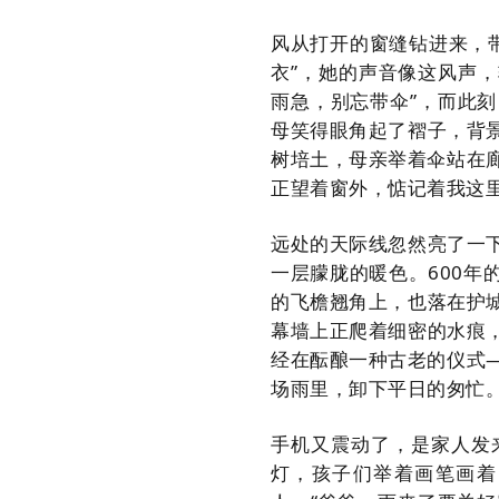
风从打开的窗缝钻进来，
衣”，她的声音像这风声，
雨急，别忘带伞”，而此
母笑得眼角起了褶子，背
树培土，母亲举着伞站在廊
正望着窗外，惦记着我这
远处的天际线忽然亮了一
一层朦胧的暖色。600
的飞檐翘角上，也落在护
幕墙上正爬着细密的水痕
经在酝酿一种古老的仪式
场雨里，卸下平日的匆忙
手机又震动了，是家人发
灯，孩子们举着画笔画着