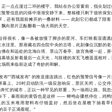
，正一点点漫过二环的楼宇。我站在办公室窗前，指尖划过
北京在预警信息的闪烁中渐渐安静下来。整栋楼只剩下值班保安
窣，还有我面前摊开的一叠材料 —— 此刻它们都成了陪客
，飘向那片正酝酿着一场大雨的天空。
拉得很长，像一条被放慢了脚步的星河。车灯映着湿漉漉
在水洼里。那座藏在四合院中央的古塔，此刻像位沉默的老
仿佛在和远处的北海白塔、景山万春亭、故宫角楼一起，屏
璃幕墙反射着最后一点天光，与鼓楼的灰瓦飞檐遥遥相对，
这场雨来临前达成了奇妙的和解。
发布”“西城发布” 的推送接连跳出，红色的预警信号像一片
屏幕上。20时启动防汛一级应急响应，景区关闭，公交停
永远奔忙的城市，正以一种罕见的郑重，为一场雨让路。我忽
乡下，暴雨前的黄昏也是这样 —— 蝉鸣会骤然停住，鸡鸭
上的玉米堆用塑料布仔细盖好，然后坐在屋檐下抽着旱
的豆子正渴着呢。”