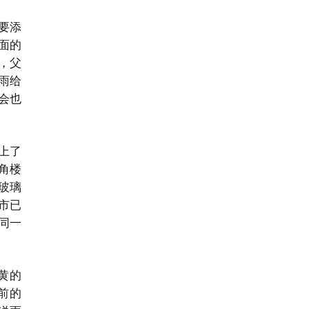
要添
面的
，父
雨给
会也
上了
角楼
玻璃
市已
同一
黄的
前的