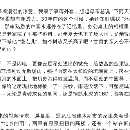
带着潮湿的凉意。我裹了裹薄外套，想起母亲总说 “下雨天
轻柔却有穿透力。30年前的这个时候，她还在叮嘱我 “外
刻，那串熟悉的声音永远停在了记忆里。办公桌上的相框里
景是老家院子里那些枣树，那年夏天也下了场大雨，父亲冒
下喊他 “慢点儿”。如今树该又长高了吧？甘肃的亲人会不
里的雨？
下，不是闪电，更像云层深处透出的微光，给故宫的金顶镀
年的宫墙见过无数场雨，那些雨落在太和殿的琉璃瓦上，落在
城河的水面上，把历史泡得愈发温润。而不远处的中国尊，
，像给这座现代地标披上了一层纱。雨还没落下，可整座城
——无论是青砖灰瓦的胡同，还是钢筋水泥的CBD，都将在
。
来的视频请求。屏幕里，黑龙江省佳木斯市的家里亮着暖
 “北京的雨”，画里有歪歪扭扭的高楼，还有一个站在窗