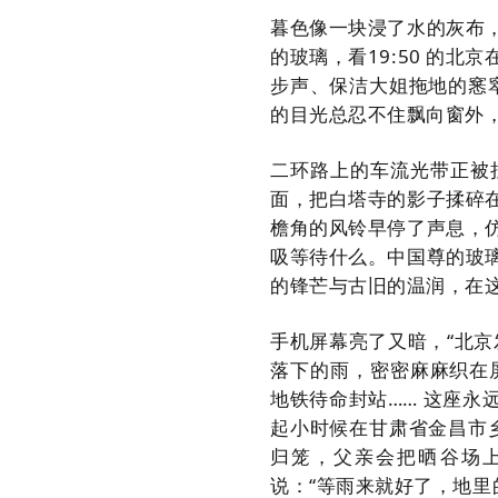
暮色像一块浸了水的灰布
的玻璃，看19:50 的
步声、保洁大姐拖地的窸
的目光总忍不住飘向窗外
二环路上的车流光带正被
面，把白塔寺的影子揉碎
檐角的风铃早停了声息，
吸等待什么。中国尊的玻
的锋芒与古旧的温润，在
手机屏幕亮了又暗，“北京
落下的雨，密密麻麻织在
地铁待命封站…… 这座
起小时候在甘肃省金昌市
归笼，父亲会把晒谷场
说：“等雨来就好了，地里