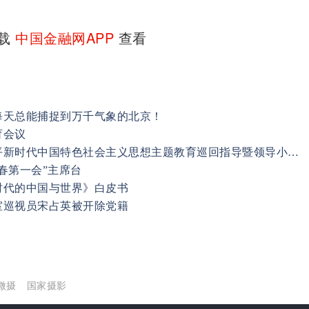
下载
中国金融网APP
查看
每天总能捕捉到万千气象的北京！
育会议
农业银行召开学习贯彻习近平新时代中国特色社会主义思想主题教育巡回指导暨领导小组办公室工作培训会
春第一会”主席台
时代的中国与世界》白皮书
室巡视员宋占英被开除党籍
微摄
国家摄影