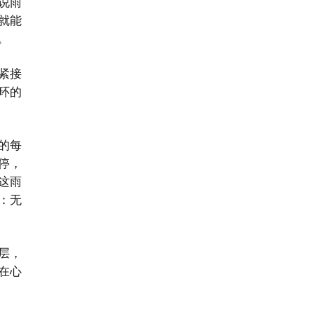
说雨
就能
。
紧接
环的
的每
停，
这雨
：无
层，
在心