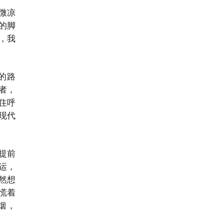
微凉
的脚
，我
的路
者，
住呼
现代
提前
运，
然想
慌着
烟，