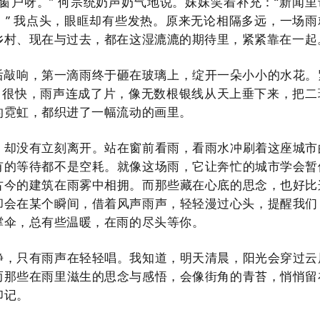
窗户呀。” 何宗统奶声奶气地说。妹妹笑着补充：“新闻里
。” 我点头，眼眶却有些发热。原来无论相隔多远，一场雨
乡村、现在与过去，都在这湿漉漉的期待里，紧紧靠在一起
云层后敲响，第一滴雨终于砸在玻璃上，绽开一朵小小的水花。
… 很快，雨声连成了片，像无数根银线从天上垂下来，把二
的霓虹，都织进了一幅流动的画里。
，却没有立刻离开。站在窗前看雨，看雨水冲刷着这座城市
有的等待都不是空耗。就像这场雨，它让奔忙的城市学会暂
古今的建筑在雨雾中相拥。而那些藏在心底的思念，也好比
却会在某个瞬间，借着风声雨声，轻轻漫过心头，提醒我们
撑伞，总有些温暖，在雨的尽头等你。
静，只有雨声在轻轻唱。我知道，明天清晨，阳光会穿过云
而那些在雨里滋生的思念与感悟，会像街角的青苔，悄悄留
印记。