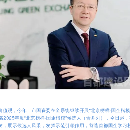
值观，今年，市国资委在全系统继续开展“北京榜样·国企楷模
名2025年度“北京榜样·国企楷模”候选人（含并列），今日起
发，展示候选人风采，发挥示范引领作用，营造首都国企学习