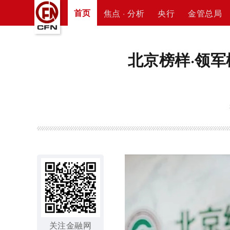
首页
焦点 · 分析
央行
金管总局
北京榜样·领
关注金融网