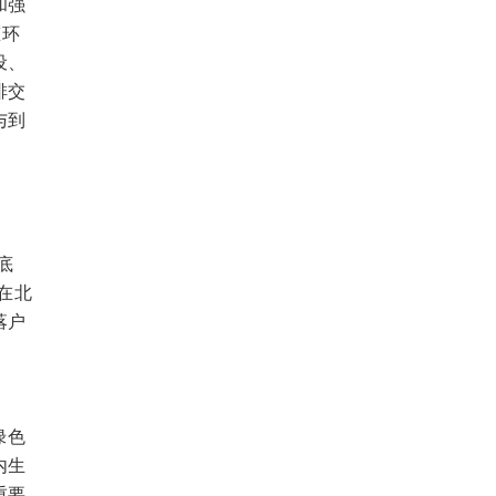
和强
态环
设、
排交
与到
底
在北
落户
绿色
内生
重要