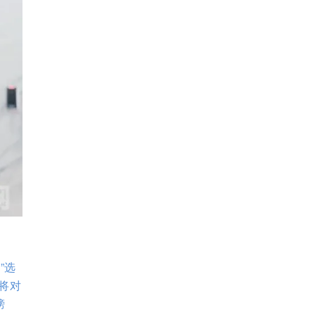
”选
，将对
榜