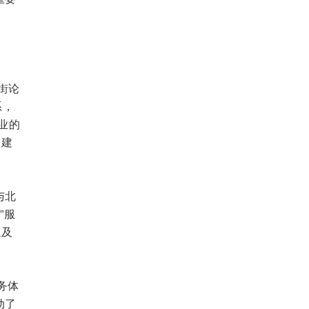
街论
系，
业的
台建
与北
”服
以及
务体
动了