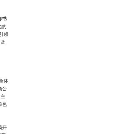
部书
他的
引领
台及
全体
领公
为主
绿色
局开