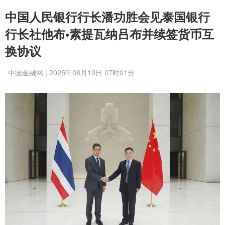
中国人民银行行长潘功胜会见泰国银行
行长社他布•素提瓦纳吕布并续签货币互
换协议
中国金融网 | 2025年08月19日 07时01分