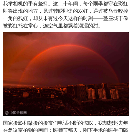
我举相机的手有些抖。这二十年间，每个雨季都守在彩虹
即将出现的地方，见过转瞬即逝的双虹，遇过被乌云咬掉
一角的残虹，却从未有过今天这样的时刻——整座城市像
被彩虹托在掌心，连空气里都飘着潮湿的甜。
国家摄影和微摄的摄友们电话不断的惊叹，我却想起去年
在急诊室拍到的画面：医师节那天，刚下手术的医生们隔