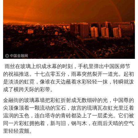
雨丝在玻璃上织成水幕的时刻，手机里弹出中国医师节
的祝福推送。十七点零五分，雨幕突然裂开一道光。起初
是淡淡的虹霓，像谁在天边蘸着水彩轻轻一抹，转瞬就泼
成了横跨天际的彩带。
金融街的玻璃幕墙把彩虹折射成无数细碎的光，中国尊的
尖顶像顶着一颗流动的宝石，故宫的琉璃瓦在虹光里泛着
温润的玉色，连白塔寺的青砖都染上了一层柔光。它们被
同一片彩虹拥抱着，新与旧，钢与木，在雨后天晴的空气
里轻轻震颤。