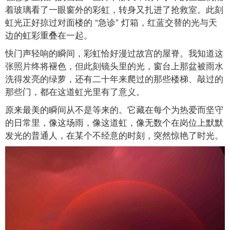
着玻璃看了一眼窗外的彩虹，转身又扎进了抢救室。此刻
虹光正好掠过对面楼的 “急诊” 灯箱，红蓝交替的光与天
边的虹彩重叠在一起。
快门声轻响的瞬间，彩虹恰好漫过故宫的屋脊。我知道这
张照片终将褪色，但此刻镜头里的光，窗台上那盆被雨水
洗得发亮的绿萝，还有二十年来爬过的那些楼梯、敲过的
那些门，都在这道虹光里有了意义。
原来最美的瞬间从不是等来的。它藏在每个为热爱而坚守
的日常里，像这场雨，像这道虹，像无数个在岗位上默默
发光的普通人，在某个不经意的时刻，突然惊艳了时光。