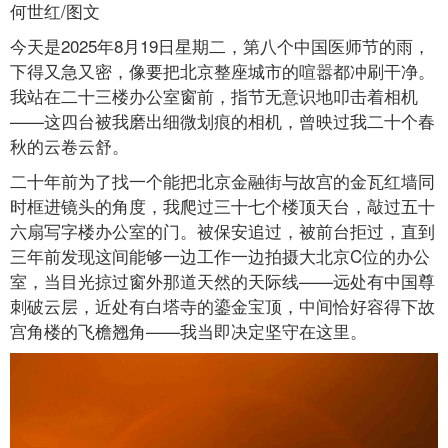
何世红/图文
今天是2025年8月19日星期二，第八个中国医师节的雨，
下得又急又密，像要把北京整座城市的喧嚣都冲刷干净。
我站在二十三楼办公室窗前，指节无意识地叩击着相机
——这四台被我磨出细微划痕的相机，曾映过我二十个春
秋的云卷云舒。
二十年前为了找一个能把北京金融街与故宫的金瓦红墙同
时框进镜头的角度，我爬过三十七个楼顶天台，敲过五十
六扇写字楼办公室的门。被保安追过，被前台拒过，直到
三年前发现这间能够一边工作一边拍摄大北京C位的办公
室，当目光掠过窗外那道天然的天际线——远处有中国尊
刺破云层，近处有白塔寺的鎏金宝顶，中间恰好容得下故
宫角楼的飞檐翘角——我当即决定坚守在这里。