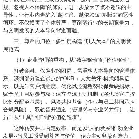
规、忽视人本保障”的倾向，进一步放大了资本逻辑的主
导性，让行业内卷陷入“越监管、越依赖短期业绩”的恶性
循环。不仅损害了个体尊严，更削弱行业的长期竞争力，
与文明发展的人本导向背道而驰。
三、尊严的归位：多维度构建 “以人为本” 的文明发
展范式
（1）企业管理的重构，从“数字驱动”到“价值驱动”。
打破金融、保险业的困局，需重构人本导向的管理体
系。深圳部分险企试点的“OKR + 人文关怀”模式颇具启
示：以提升客户满意度、优化风控流程替代保费硬指标，
赋予员工目标参与权；建立资源下沉机制（将优质客户按
比例分配至基层）、风险共担基金（企业与员工共同承担
合规风险）、双轨晋升通道（管理岗与专业岗并行），让
员工从“工具”回归到“价值创造者”。
这种转变并非否定效率，而是以“人的发展”推动企业
发展--当员工感受到尊严与价值，便会主动释放创造力，