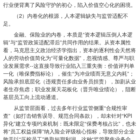
行业便背离了风险守护的初心，陷入价值空心化的困境。
（2）内卷化的根源，人本逻辑缺失与监管适配不
足。
金融、保险业的内卷，本质是“资本逻辑压倒人本逻
辑”与“监管政策适配滞后”共同作用的结果。从资本属性
看，马克思主义政治经济学指出，资本的逐利性会天然将
人的劳动价值简化为“可量化数据”，忽视情感、尊严与职
业发展需求--这直接导致行业陷入三重失衡：价值评判单
一化（唯保费指标论），催生“为冲业绩而无意义内耗”；
风险承担底层化（违规责任多由业务员担责），加剧从业
者生存焦虑；职业发展天花板化（晋升唯业绩论），阻断
基层员工向上流动通道。
从监管层面看，过去多年行业监管侧重“合规性审
查”（如打击销售误导、规范合同条款），却未针对“KPI
异化”建立专项约束机制：既未限定“保费考核占比”，也未
将“员工权益保障”纳入险企评级核心指标，导致部分企业
敢于以“压榨员工”换取短期利润。这种“监管聚焦业务合