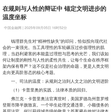
在规则与人性的辩证中 锚定文明进步的
温度坐标
中国金融网 | 2025年09月05日 16时52分
钱理群先生对“精神性缺失”的叩问，恰似投向现代社
会的一束强光。当工具理性的车轮碾压过价值理性的肌
理，当趋利避害的本能盖过理想与思考的光芒，我们该如
何让制度的刚性与人性的柔性共生，让每个生命在秩序框
架内保有尊严？这不仅是社会治理的命题，更是人类文明
走向更高阶形态的核心考题。
一、司法的温度：从规则之治到人文之治的文明进阶
（1）卡普里奥的实践，法律本质的回归。
弗兰克・卡普里奥法官离世时，美国罗德岛州普罗维
登斯市降半旗致哀。一个毕生处理交通违章、小额债务的
基层法官，何以获得城市级的敬意？答案藏在他对法律本