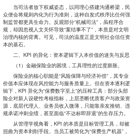
当司法者放下权威姿态，以同理心搭建沟通桥梁，民
众便会将规则内化为行为准则，这种自发式秩序比任何强
制监管都更具生命力。反观部分“机械司法”，虽程序合
规，却因忽视人文关怀导致“案结事不了”，本质是对文明
治理内核的背离。可见，司法的温度正是文明社会信任资
本的基石。
二、KPI 的异化：资本逻辑下人本价值的迷失与反思
（1）金融保险业的困境，工具理性的过度膨胀。
保险业的核心职能是“风险保障与经济补偿”，其专业
价值本应体现在风控能力与服务质量上。但在资本逐利逻
辑下，KPI 异化为“保费数字至上”的压榨工具：部分头部
险企对新人设硬性考核指标，上层垄断优质客户与政策资
源，底层代理人、业务员收入微薄，只能靠亲友推销、违
规承诺冲刺业绩，甚至面临“不达标即辞退”的生存压力。
从管理学视角看，KPI 的本质是目标管理工具，却被
扭曲为资本剥削手段。当员工被简化为“保费生产机器”，