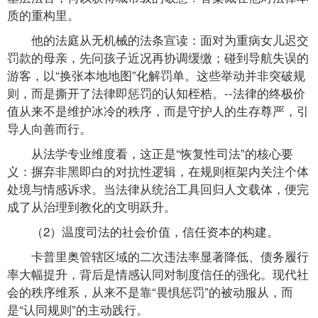
质的重构里。
他的法庭从无机械的法条宣读：面对为重病女儿迟交
罚款的母亲，先问孩子近况再协调缓缴；碰到导航失误的
游客，以“换张本地地图”化解罚单。这些举动并非突破规
则，而是撕开了法律即惩罚的认知桎梏。--法律的终极价
值从来不是维护冰冷的秩序，而是守护人的生存尊严，引
导人向善而行。
从法学专业维度看，这正是“恢复性司法”的核心要
义：摒弃非黑即白的对抗性逻辑，在规则框架内关注个体
处境与情感诉求。当法律从统治工具回归人文载体，便完
成了从治理到教化的文明跃升。
（2）温度司法的社会价值，信任资本的构建。
卡普里奥管辖区域的二次违法率显著降低、债务履行
率大幅提升，背后是情感认同对制度信任的强化。现代社
会的秩序维系，从来不是靠“畏惧惩罚”的被动服从，而
是“认同规则”的主动践行。