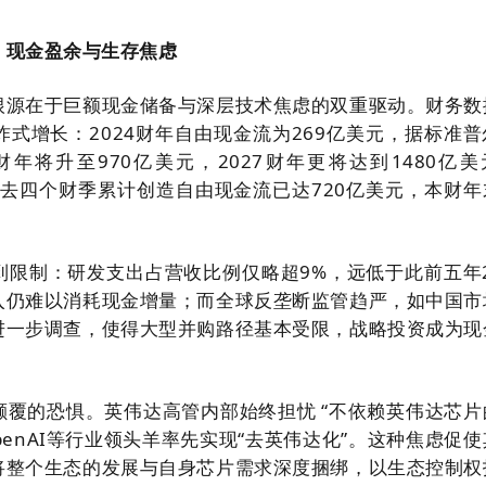
：现金盈余与生存焦虑
根源在于巨额现金储备与深层技术焦虑的双重驱动。财务数
式增长：2024财年自由现金流为269亿美元，据标准普
财年将升至970亿美元，2027财年更将达到1480亿美
，其过去四个财季累计创造自由现金流已达720亿美元，本财
到限制：研发支出占营收比例仅略超9%，远低于此前五年2
入仍难以消耗现金增量；而全球反垄断监管趋严，如中国市
进一步调查，使得大型并购路径基本受限，战略投资成为现
颠覆的恐惧。英伟达高管内部始终担忧 “不依赖英伟达芯片
penAI等行业领头羊率先实现“去英伟达化”。这种焦虑促
将整个生态的发展与自身芯片需求深度捆绑，以生态控制权