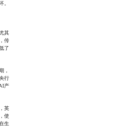
环。
尤其
，传
低了
期，
央行
I产
，英
，使
在生