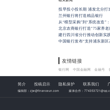
投早投小投长期 浦发北分打
兰州银行将打造精品银行
从“模型采购”到“系统改造”：
北京农商银行打造"75家养
建行四川省分行推动创新实
中国银行发布“支持浦东新区
友情链接
银行网
中国金融网
金融号
简介
投稿启示
隐私保护
联系我们
编辑部：zjw@financeun.com
媒体合作：774353721@qq.c