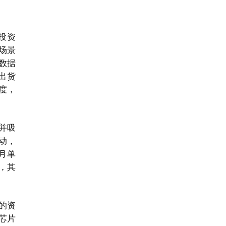
投资
场景
I数据
划出货
维度，
可并吸
动，
月单
，其
的资
芯片