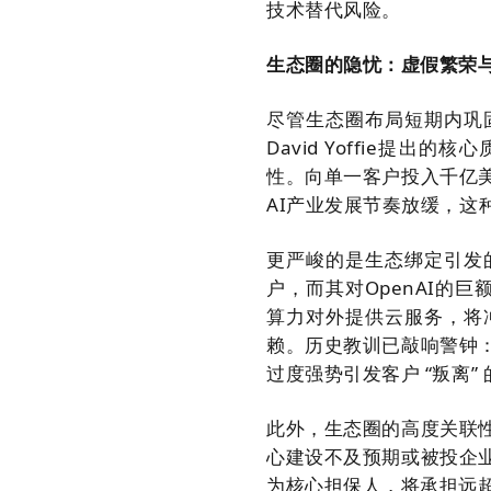
技术替代风险。
生态圈的隐忧：虚假繁荣
尽管生态圈布局短期内巩
David Yoffie提
性。向单一客户投入千亿
AI产业发展节奏放缓，
更严峻的是生态绑定引发
户，而其对OpenAI的
算力对外提供云服务，将
赖。历史教训已敲响警钟
过度强势引发客户 “叛离”
此外，生态圈的高度关联
心建设不及预期或被投企
为核心担保人，将承担远