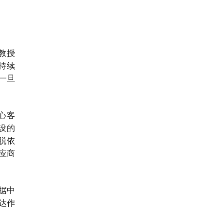
教授
可持续
一旦
心客
建设的
脱依
应商
据中
达作