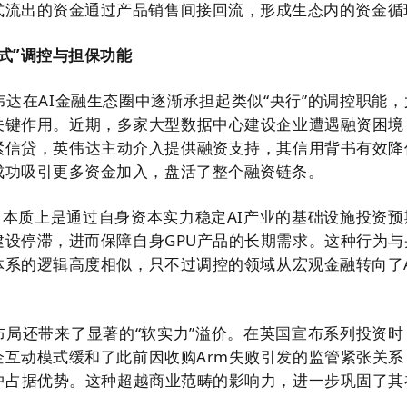
式流出的资金通过产品销售间接回流，形成生态内的资金循
式”调控与担保功能
达在AI金融生态圈中逐渐承担起类似“央行”的调控职能，
关键作用。近期，多家大型数据中心建设企业遭遇融资困境
紧信贷，英伟达主动介入提供融资支持，其信用背书有效降
成功吸引更多资金加入，盘活了整个融资链条。
，本质上是通过自身资本实力稳定AI产业的基础设施投资预
建设停滞，进而保障自身GPU产品的长期需求。这种行为与
体系的逻辑高度相似，只不过调控的领域从宏观金融转向了A
布局还带来了显著的“软实力”溢价。在英国宣布系列投资时
企互动模式缓和了此前因收购Arm失败引发的监管紧张关系
弈中占据优势。这种超越商业范畴的影响力，进一步巩固了其