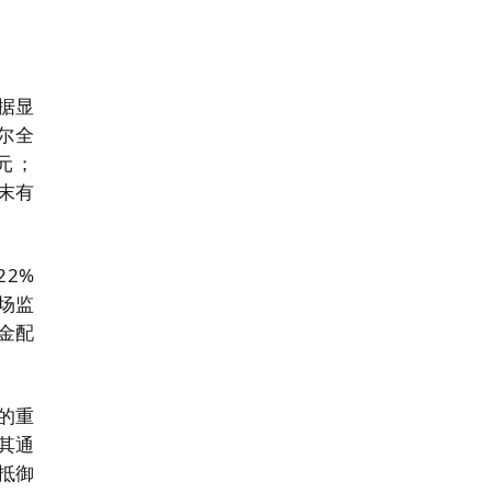
据显
尔全
元；
年末有
2%
场监
金配
的重
使其通
抵御