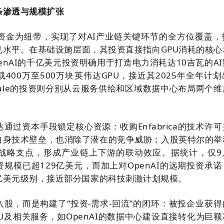
条渗透与规模扩张
以资金为纽带，实现了对AI产业链关键环节的全方位覆盖，
见水平。在基础设施层面，其投资直接指向GPU消耗的核心
enAI的千亿美元投资明确用于打造电力消耗达10吉瓦的A
400万至500万块英伟达GPU，接近其2025年全年计
Nscale的投资则分别从云服务供给和区域数据中心布局两个
通过资本手段锁定核心资源：收购Enfabrica的技术许
自身技术壁垒，也消除了潜在的竞争威胁；入股英特尔的举
战略支点，形成产业链上下游的联动效应。据统计，仅9
规模已超129亿美元，而加上对OpenAI的远期投资承诺
亿美元级别，接近部分国家的科技刺激计划规模。
股，而是构建了“投资-需求-回流”的闭环：被投企业获得
U及相关服务，如OpenAI的数据中心建设直接转化为巨额