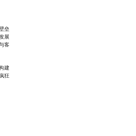
壁垒
发展
与客
构建
疯狂