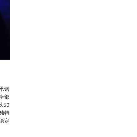
承诺
的全部
以50
独特
稳定