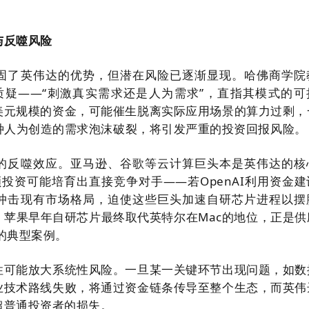
与反噬风险
固了英伟达的优势，但潜在风险已逐渐显现。哈佛商学院
出的核心质疑——“刺激真实需求还是人为需求”，直指其模式的
美元规模的资金，可能催生脱离实际应用场景的算力过剩，
这种人为创造的需求泡沫破裂，将引发严重的投资回报风险。
的反噬效应。亚马逊、谷歌等云计算巨头本是英伟达的核
巨额投资可能培育出直接竞争对手——若OpenAI利用资金
冲击现有市场格局，迫使这些巨头加速自研芯片进程以摆
：苹果早年自研芯片最终取代英特尔在Mac的地位，正是供
 的典型案例。
性可能放大系统性风险。一旦某一关键环节出现问题，如数
业技术路线失败，将通过资金链条传导至整个生态，而英伟
超普通投资者的损失。