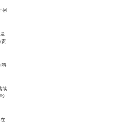
年创
。
联发
负责
树科
陆续
年9
排在