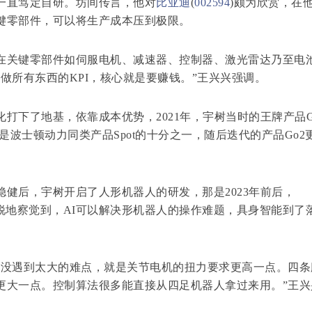
直笃定自研。坊间传言，他对
比亚迪
(
002594
)颇为欣赏，在
键零部件，可以将生产成本压到极限。
关键零部件如伺服电机、减速器、控制器、激光雷达乃至电
做所有东西的KPI，核心就是要赚钱。”王兴兴强调。
下了地基，依靠成本优势，2021年，宇树当时的王牌产品G
格是波士顿动力同类产品Spot的十分之一，随后迭代的产品Go2
后，宇树开启了人形机器人的研发，那是2023年前后，
兴敏锐地察觉到，AI可以解决形机器人的操作难题，具身智能到了
没遇到太大的难点，就是关节电机的扭力要求更高一点。四条
更大一点。控制算法很多能直接从四足机器人拿过来用。”王兴