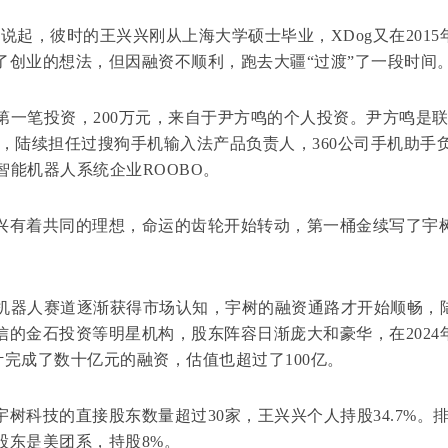
说起，彼时的王兴兴刚从上海大学硕士毕业，XDog又在2015
了创业的想法，但因融资不顺利，跑去大疆“过渡”了一段时间
第一笔投资，200万元，来自于尹方鸣的个人投资。尹方鸣是
，陆续担任过搜狗手机输入法产品负责人，360公司手机助手
智能机器人系统企业ROOBO。
有着共同的理想，命运的齿轮开始转动，第一桶金续写了宇
机器人赛道逐渐获得市场认知，宇树的融资通路才开始顺畅，
的金石投资等明星机构，股东阵容日渐庞大和豪华，在2024
完成了数十亿元的融资，估值也超过了100亿。
科技的直接股东数量超过30家，王兴兴个人持股34.7%。
股东是美团系，持股8%。