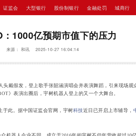
证监会
大型银行
股份制银行
金融处罚
城商行
O：1000亿预期市值下的压力
来源： 和讯 2025-10-27 16:04:14
人头戴假发，登上歌手张韶涵演唱会并表演舞蹈，引来现场观
BOT》表演出圈后，宇树机器人登上的又一个大舞台。
于此。据中国证监会官网，宇树
科技
近日已开启上市辅导，
。
一众机器人企业不同，成立于2016年的宇树不但年营收超过10