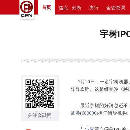
首页
焦点 · 分析
央行
金管总局
宇树IP
7月20日，一名宇树机器
阵阵欢呼。这是继春晚《秧
最近宇树的好消息还不止
证券
(
600030
)担任辅导机构
关注金融网
与
业界
流血闯关IPO的