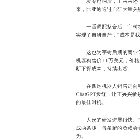
发令枪响后，王兴兴还一
来，比亚迪通过自研大量关
一番调配整合后，宇树在
实现了自研自产，“成本是我
这也为宇树后期的商业化打
机器狗售价1.6万美元，价
断下探成本，持续出货。
在四足机器人销售走向稳健
ChatGPT爆红，让王兴
的最佳时机。
人形的研发进展很快。“
成两条腿，每条腿的负载会
为。