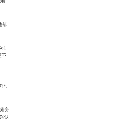
他看
池都
o1
更不
落地
腿变
兴认