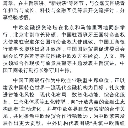
篇章。在主旨演讲、“新锐谈”等环节，与会嘉宾围绕青
年担当与成长、科技与金融互促等展开交流探讨，分
享经验感悟。
中欧金融投资论坛在北京和马德里两地同步举
行，北京市副市长孙硕、中国驻西班牙王国特命全权
大使兼驻安道尔公国特命全权大使姚敬、
中国工商银
行董事长廖林出席并致辞，中国国际贸易促进委员会
副会长李兴乾等嘉宾围绕中欧双方在经贸、人文、科
技领域合作现状与前景展望等主题发表主旨演讲。中
国工商银行副行长张守川主持。
中国工商银行作为中欧企业联盟主席单位，正以
建设中国特色世界一流现代金融机构为目标，扎实推
进智能化风控、现代化布局、数智化动能、综合化服
务、生态化体系等五化转型，向“开放共赢的金融生态
构建者”主动进化，并与中欧各界建立更紧密的合作关
系，共同推动中欧经贸合作行稳致远，为中欧繁荣发
展作出更大贡献。中外机构代表围绕“共筑中欧新纽