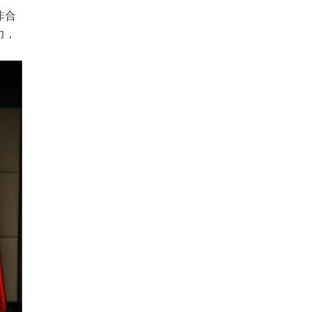
非合
力，