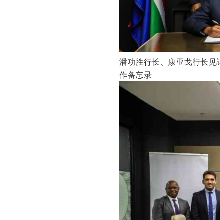
潘功胜行长、康亚戈行长见
作备忘录