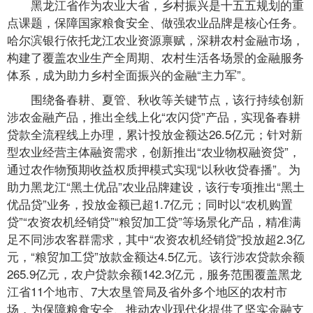
黑龙江省作为农业大省，乡村振兴是十五五规划的重
点课题，保障国家粮食安全、做强农业品牌是核心任务。
哈尔滨银行依托龙江农业资源禀赋，深耕农村金融市场，
构建了覆盖农业生产全周期、农村生活各场景的金融服务
体系，成为助力乡村全面振兴的金融“主力军”。
围绕备春耕、夏管、秋收等关键节点，该行持续创新
涉农金融产品，推出全线上化“农闪贷”产品，实现备春耕
贷款全流程线上办理，累计投放金额达26.5亿元；针对新
型农业经营主体融资需求，创新推出“农业物权融资贷”，
通过农作物预期收益权质押模式实现“以秋收贷春播”。为
助力黑龙江“黑土优品”农业品牌建设，该行专项推出“黑土
优品贷”业务，投放金额已超1.7亿元；同时以“农机购置
贷”“农资农机经销贷”“粮贸加工贷”等场景化产品，精准满
足不同涉农客群需求，其中“农资农机经销贷”投放超2.3亿
元，“粮贸加工贷”放款金额达4.5亿元。该行涉农贷款余额
265.9亿元，农户贷款余额142.3亿元，服务范围覆盖黑龙
江省11个地市、7大农垦管局及省外多个地区的农村市
场，为保障粮食安全、推动农业现代化提供了坚实金融支