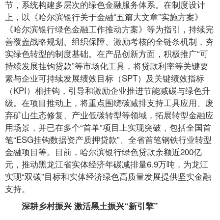
节，系统构建多层次的绿色金融服务体系。在制度设计
上，以《哈尔滨银行关于金融“五篇大文章”实施方案》
《哈尔滨银行绿色金融工作推动方案》等为指引，持续完
善覆盖战略规划、组织保障、激励考核的全链条机制，夯
实绿色转型的制度基础。在产品创新方面，积极推广“可
持续发展挂钩贷款”等市场化工具，将贷款利率等关键要
素与企业可持续发展绩效目标（SPT）及关键绩效指标
（KPI）相挂钩，引导和激励企业推进节能减碳与绿色升
级。在项目推动上，将重点围绕碳减排支持工具应用、废
弃矿山生态修复、产业低碳转型等领域，拓展转型金融应
用场景，并已在多个“首单”项目上实现突破，包括全国首
笔“ESG挂钩数据资产质押贷款”、全省首笔钢铁行业转型
金融项目等。目前，哈尔滨银行绿色贷款余额近200亿
元，推动黑龙江省实体经济年碳减排量6.9万吨，为龙江
实现“双碳”目标和实体经济绿色高质量发展提供坚实金融
支持。
深耕乡村振兴 激活黑土振兴“新引擎”