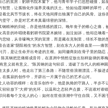
自己的茧房：躬耕书院木窗下，他与青年学子们思想碰撞，如
的智慧，让孤独化作滋养灵魂的沃土。恰如仙霞湖畔的翠竹，
迎着北风节节拔长，终在天地间撑出独属于自己的风骨。这份
的坚守，亦是对艺术本真最绵密的深情。
其钢精神的归处，亦是他情感的渡口。晚年丧子的锥心之痛，
女高音的吟唱绕着躬耕书院梁木婉转，如泣如诉，他却总噙着
的悲恸，从非嚎啕大哭的宣泄，而是藏在克制里，绵长不散的
暗合道家“阴阳相生”的东方智慧，刻在东方人的骨血里――痛
利刃，是让生命开出奇迹的主根。如同徽商刻在骨子里的隐忍
韧。陈其钢把悲痛熔成音符，在凛冽中悄然绽放出别样旋律的寒
己有意义就有意义。”陈其钢的这句轻叹，道破了当代人的精神
住太多人时，他走出了第三条路：不随世俗浪潮漂流，不躲进
，在孤寂的创作中，开辟出一片属于自己的艺术山河。
让人动容的模样：在音乐创作中，他是执拗的守路人，半步不
又轻轻放下“大师”的光环，以温和之态轻声点拨，不说谁对谁
叩问着每个文化人的心：如何在世俗浪潮中守住自我，又不困
，将陈其钢的精神世界拆解为六段散文诗般的乐章。影片摒弃