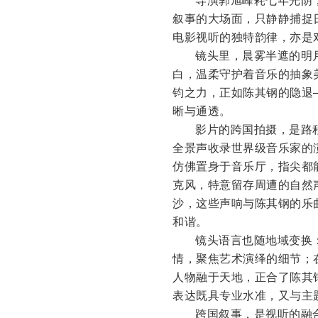
叙事的大场面，只静静捕捉
电影视听的独特韵律，亦是
镜头里，晨雾半遮的明
白，温柔守护着音乐的抽象
钧之力，正如陈其钢的隐退
晰与通透。
影片的跨国拍摄，是路
全景声收录世界级音乐家的
仿佛置身于音乐厅，指尖都
克风，特意留存周遭的自然
沙，这些声响与陈其钢的乐
和谐。
镜头语言也随地域变换
情，聚焦艺术演绎的细节；
人物融于天地，正合了陈其
表达既具专业水准，又与主
跨国叙事，是视听的融