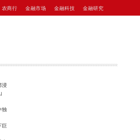
农商行
金融市场
金融科技
金融研究
部浸
山
中独
下巨