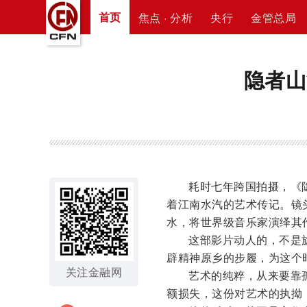
首页
焦点 · 分析
央行
金管总局
隐者山
耗时七年跨国拍摄，《
着江南水汽的艺术传记。镜
水，将世界级音乐家演绎其
这部影片动人的，不是
辟精神原乡的步履，为这个
关注金融网
艺术的纯粹，从来要靠
额损失，这份对艺术的执拗