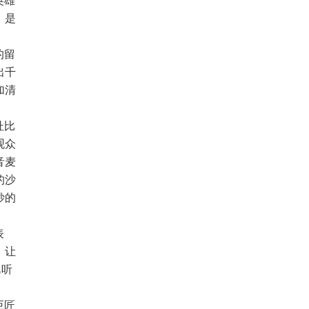
，是
的留
出千
加清
杜比
观众
音麦
的沙
妙的
表
，让
视听
巨匠