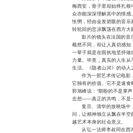
梅西安，骨子里却始终扎根
众亦能深深理解其中的情感
怅惘，经由金发碧眼的音乐
转轮回的悲凉飘荡在西方大
影片的镜头在法国的音
截然不同，却让人真切感知
一辈子就是在固执地坚持做
力量。毕竟，真实的人生从
生活。《隐者山河》的动人
作为一部艺术传记电影
它独有的价值。它不是速食
郭旭峰说：“期盼的不是掌
念想――真正的共鸣，不是
复旦、清华的放映场中，
问，让精神独立从飘在半空
越艺术本身的社会意义。
从弘一法师李叔同在西