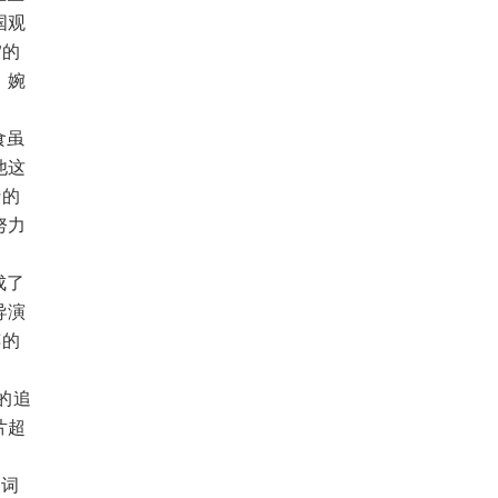
国观
”的
，婉
食虽
他这
行的
努力
成了
导演
粹的
的追
片超
诗词