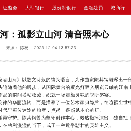
证监会
大型银行
股份制银行
金融处罚
城商行
河：孤影立山河 清音照本心
来源： 陈杨 2025-12-04 13:57:23
隐者山河》以散文诗般的镜头语言，为作曲家陈其钢雕琢出一
头追随着他的脚步，从国际舞台的聚光灯踱入烟岚云岫的江南
作品的瞬间妥帖收藏，织就一场震颤灵魂的视听盛宴。
旋律的华丽流转，而是描摹了一位艺术家归隐后，在喧嚣尘世
时代里每位迷途的旅者，点起一盏照见本心的灯。
孤勇守护。陈其钢曾为坚守创作本心，毅然撤掉演出、独自扛
，在功利漫溢的当下，成了一种近乎悲壮的英雄主义。