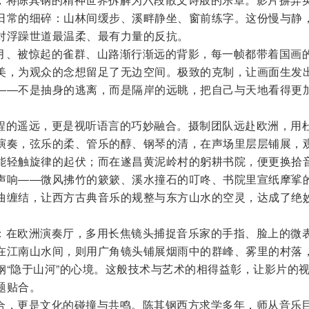
日常的细碎：山林间缓步、溪畔静坐、窗前练字。这份慢与静
对浮躁世道最温柔、最有力量的反抗。
月、被惊起的雀群、山路渐行渐远的背影，每一帧都带着国画
美，为观众的念想留足了无边空间。极致的克制，让画面生发
――不是抽身的逃离，而是隔岸的远眺，把自己与天地看得更
程的遥远，更是视听语言的巧妙融合。摄制团队远赴欧洲，用
演奏，弦乐的柔、管乐的醇、钢琴的清，在声场里层层铺展，
能轻触旋律的起伏；而在遂昌黄泥岭村的躬耕书院，便更换拾
声响――微风拂竹的簌簌、溪水撞石的叮咚、书院里宣纸摩挲
曲缠结，让西方古典音乐的规整与东方山水的空灵，达成了绝
：在欧洲演奏厅，多用长焦镜头捕捉音乐家的手指、脸上的微
在江南山水间，则用广角镜头铺展烟雨中的群峰、雾里的村落
钢“隐于山河”的心境。这般技术与艺术的相得益彰，让影片的
题贴合。
合，更是文化的碰撞与共鸣。陈其钢西方求学多年，师从音乐