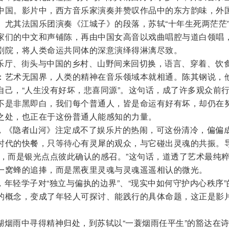
中国。影片中，西方音乐家演奏并赞叹作品中的东方韵味，外
。尤其法国乐团演奏《江城子》的段落，苏轼“十年生死两茫茫
家们的中文和声铺陈，再由中国女高音以戏曲唱腔与道白领唱
剧院，将人类命运共同体的深意演绎得淋漓尽致。
乐厅、街头与中国的乡村、山野间来回切换，语言、穿着、饮
：艺术无国界，人类的精神在音乐领域本就相通。陈其钢说，
自己，“人生没有好坏，悲喜同源”。这句话，成了许多观众前
不是非黑即白，我们每个普通人，皆是命运有好有坏，却仍在
之处，也正在于这份普通人能感知的力量。
，《隐者山河》注定成不了娱乐片的热闹，可这份清冷，偏偏
时代的快餐，只等待心有灵犀的观众，与它碰出灵魂的共振。
声，而是银光点点彼此确认的感召。”这句话，道透了艺术最纯
一窝蜂的追捧，而是黑夜里灵魂与灵魂遥遥相认的微光。
年轻学子对“独立与偏执的边界”、“现实中如何守护内心秩序”
的概念，变成了年轻人可探讨、能践行的具体命题，这正是影
湖烟雨中寻得精神归处，到苏轼以“一蓑烟雨任平生”的豁达在