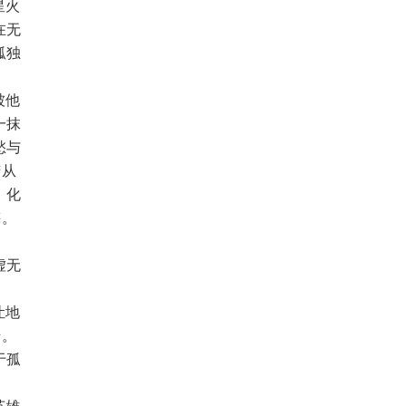
星火
在无
孤独
被他
一抹
愁与
苦从
，化
梅。
困
虚无
让地
错。
于孤
英雄