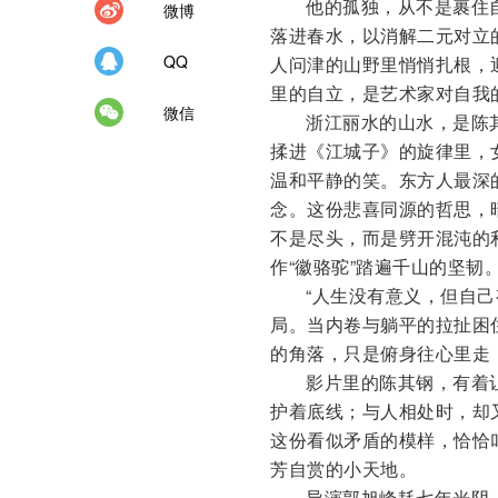
他的孤独，从不是裹住
微博
落进春水，以消解二元对立
QQ
人问津的山野里悄悄扎根，
里的自立，是艺术家对自我
微信
浙江丽水的山水，是陈
揉进《江城子》的旋律里，
温和平静的笑。东方人最深
念。这份悲喜同源的哲思，
不是尽头，而是劈开混沌的
作“徽骆驼”踏遍千山的坚
“人生没有意义，但自
局。当内卷与躺平的拉扯困
的角落，只是俯身往心里走
影片里的陈其钢，有着
护着底线；与人相处时，却
这份看似矛盾的模样，恰恰
芳自赏的小天地。
导演郭旭峰耗七年光阴