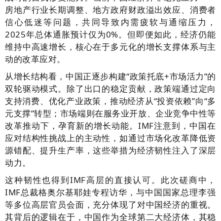
房地产行业长期调整、地方政府财政溢出效应、消费者
信心低迷等问题，共同导致内需疲软与通缩压力，
2025年总体通胀预计仅为0%。但即便如此，经济仍能
维持中高速增长，核心在于多元化的增长支撑体系与主
动的改革应对。
从增长结构看，中国正逐步构建“政策托底+市场活力”的
双轮驱动模式。除了出口的稳定贡献，政策端通过定向
支持消费、优化产业政策，推动经济从“投资依赖”向“多
元支撑”转型；市场端则在服务业开放、企业竞争中性等
改革推动下，孕育新的增长动能。IMF注意到，中国在
应对结构性挑战上的主动性，如通过市场化改革降低资
源错配、提升生产率，这些举措为经济韧性注入了深层
动力。
这种韧性也得到IMF高层的直接认可。此次磋商中，
IMF总裁格奥尔基耶娃专程访华，与中国国家总理李强
等多位高层官员会面，充分体现了对中国经济的重视。
其背后的逻辑在于，中国作为全球第二大经济体，其稳