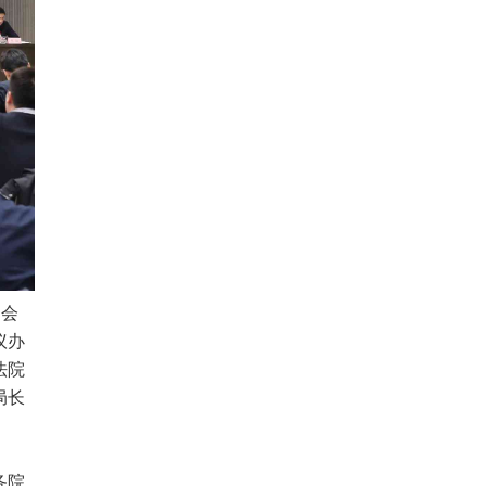
席会
议办
法院
局长
务院