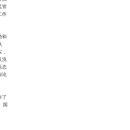
监管
工作
势和
认
实，
反洗
压态
舆论
作了
、国