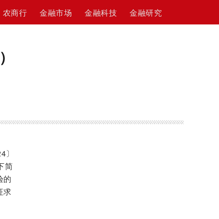
农商行
金融市场
金融科技
金融研究
）
4〕
下简
验的
征求