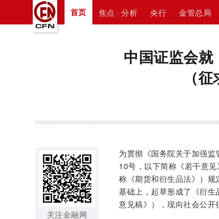
首页
焦点 · 分析
央行
金管总局
中国证监会就
（征
为贯彻《国务院关于加强监
10号，以下简称《若干意
称《期货和衍生品法》）规
基础上，起草形成了《衍生
意见稿》），现向社会公开
关注金融网