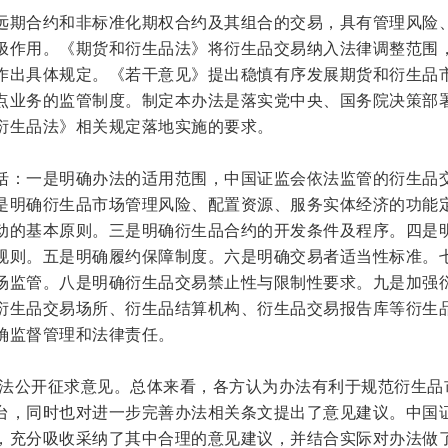
远期合约和非标准化期权合约及其组合的交易，具有管理风险
极作用。《期货和衍生品法》将衍生品交易纳入法律调整范围
作出具体规定。《若干意见》提出稳慎有序发展期货和衍生品
点业务的监管制度。制定本办法是落实党中央、国务院决策部
衍生品法》相关规定落地实施的要求。
括：一是明确办法的适用范围，中国证监会依法监管的衍生品
是明确衍生品市场管理风险、配置资源、服务实体经济的功能
动的基本原则。三是明确衍生品合约的开发条件及程序。四是
规则。五是明确履约保障制度。六是明确交易者适当性标准。
场监管。八是明确衍生品交易禁止性与限制性要求。九是加强
衍生品交易场所、衍生品结算机构、衍生品交易报告库等衍生
确监督管理和法律责任。
就办法公开征求意见。总体来看，各方认为办法有利于规范衍生品
台，同时也对进一步完善办法相关条文提出了意见建议。中国
，充分吸收采纳了其中合理的意见建议，并结合实际对办法做