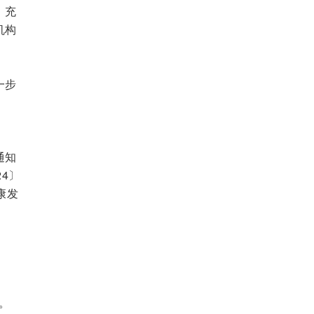
，充
机构
一步
通知
4〕
康发
）
：
。