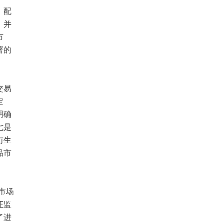
、配
，并
市
署的
交易
定
明确
七是
衍生
品市
市场
证监
了进