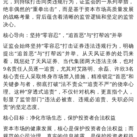
元，到持续打击同类违规行为，证监会的一系列举措，
绝非偶然的“重拳出击”，而是基于资本市场高质量发展
的战略考量，背后蕴含着清晰的监管逻辑和坚定的监管
决心。
核心导向：坚持“零容忍”，“追首恶”与“打帮凶”并举
证监会始终坚持“零容忍”打击证券违法违规行为，明确
提出“追首恶”与“打帮凶”并举。从天风证券的处罚来
看，既惩处了天风证券、当代集团两大违法主体，也对
9名责任人员逐一追责，尤其对艾路明、余磊、许欣3名
核心责任人采取终身市场禁入措施，精准锁定“首恶”和
关键参与者，彻底打破“法不责众”“追责不严”的侥幸心
理。这种“穿透式追责”，不仅针对机构，更直指个人，
彰显了监管部门“违法必被查、违规必追责、失职必问
责”的坚定态度。
核心目标：净化市场生态，保护投资者合法权益
资本市场的健康发展，核心是保护投资者合法权益；而
规范的公司治理、真实的信息披露，是保护投资者权益