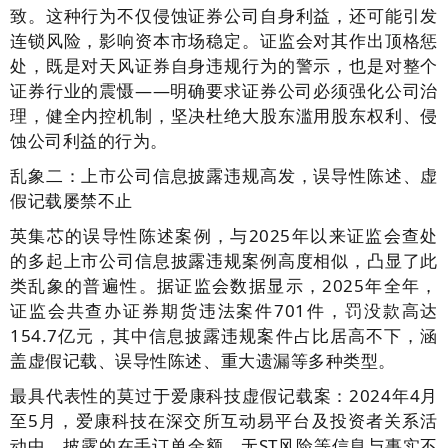
致。这种行为不仅侵蚀证券公司自身利益，还可能引发
连锁风险，影响资本市场稳定。证监会对其作出顶格惩
处，既是对天风证券自身违规行为的警示，也是对整个
证券行业的震慑——明确要求证券公司必须强化公司治
理，健全内控机制，坚决杜绝大股东滥用股东权利、侵
蚀公司利益的行为。
乱象二：上市公司信息披露违规高发，误导性陈述、虚
假记载屡禁不止
英集芯的误导性陈述案例，与2025年以来证监会查处
的多起上市公司信息披露违规案例高度相似，凸显了此
类乱象的普遍性。据证监会数据显示，2025年全年，
证监会共查办证券期货违法案件701件，罚没款高达
154.7亿元，其中信息披露违规案件占比居高不下，涵
盖虚假记载、误导性陈述、重大遗漏等多种类型。
最具代表性的莫过于爱康科技虚假记载案：2024年4月
至5月，爱康科技在深交所互动易平台及投资者关系活
动中，披露的在手订单金额、无ST风险等信息与事实不