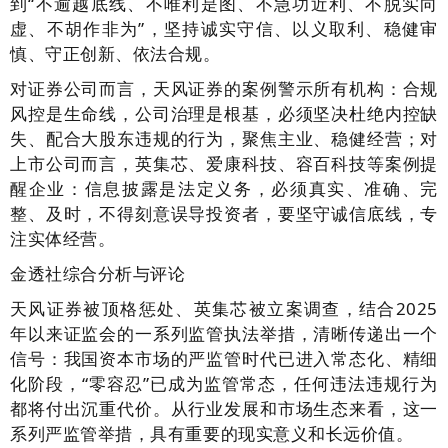
到“不逾越底线、不唯利是图、不急功近利、不脱实向
虚、不胡作非为”，坚持诚实守信、以义取利、稳健审
慎、守正创新、依法合规。
对证券公司而言，天风证券的案例警示所有机构：合规
风控是生命线，公司治理是根基，必须坚决杜绝内控缺
失、配合大股东违规的行为，聚焦主业、稳健经营；对
上市公司而言，英集芯、爱康科技、容百科技等案例提
醒企业：信息披露是法定义务，必须真实、准确、完
整、及时，不得刻意误导投资者，要坚守诚信底线，专
注实体经营。
金透社综合分析与评论
天风证券被顶格惩处、英集芯被立案调查，结合2025
年以来证监会的一系列监管执法举措，清晰传递出一个
信号：我国资本市场的严监管时代已进入常态化、精细
化阶段，“零容忍”已成为监管常态，任何违法违规行为
都将付出沉重代价。从行业发展和市场生态来看，这一
系列严监管举措，具有重要的现实意义和长远价值。