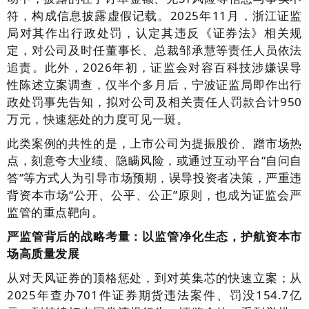
符，构成信息披露虚假记载。2025年11月，浙江证监
局对其作出行政处罚，认定其违反《证券法》相关规
定，对公司及时任董事长、总裁邹承慧等责任人员依法
追责。此外，2026年初，证监会对容百科技涉嫌误导
性陈述立案调查，仅半个多月后，宁波证监局即作出行
政处罚事先告知，拟对公司及相关责任人罚款合计950
万元，快速惩处的力度可见一斑。
此类案例的共性的是，上市公司为提振股价、蹭市场热
点，刻意夸大业绩、隐瞒风险，或通过互动平台“自问自
答”等方式人为引导市场预期，误导投资者决策，严重违
背资本市场“公开、公平、公正”原则，也成为证监会严
监管的重点靶向。
严监管背后的战略考量：以监管净化生态，护航资本市
场高质量发展
从对天风证券的顶格惩处，到对英集芯的快速立案；从
2025年查办701件证券期货违法案件、罚没154.7亿