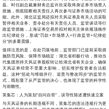
磊、时任副总裁兼财务总监许欣采取终身证券市场禁入
措施，彻底阻断相关责任人再次参与证券市场活动的可
能。此外，湖北证监局还拟对天风证券及有关人员采取
暂停相关业务、责令处分有关责任人员、监管谈话等行
政监管措施，上海证券交易所拟对相关主体依规顶格作
出纪律处分，形成“罚款+市场禁入+行政监管+纪律处
分”的多重震慑。
值得注意的是，在处罚落地前，监管部门已提前采取措
施防范风险、保障市场稳定：湖北省积极行动，推动当
代集团所持天风证券股权转让给湖北省有关企业，确保
天风证券经营不受重大影响，切实维护投资者合法权
益。这种“惩处与维稳并行、追责与整改同步”的监管方
式，既彰显了从严监管的决心，也体现了监管的科学性
与前瞻性。
英集芯：人为策划“自问自答”，误导性陈述遭快速立案
与天风证券的长期违规不同，英集芯的违法违规行为更