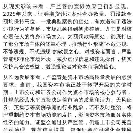
从现实影响来看，严监管的震慑效应已初步显现。
2025年以来，证券期货违法案件查办数量、罚没款金
额均保持高位，一批典型案例的查处，有效遏制了违法
违规行为的蔓延，市场乱象得到初步整治。尤其是对核
心责任人的终身市场禁入、大额罚款等惩处，彻底打破
了部分市场主体的侥幸心理，推动行业形成“不敢违规、
不能违规、不想违规”的敬畏之心。对投资者而言，严监
管能够净化市场环境，减少虚假信息和违规操作，切实
保护其合法权益，增强投资者对资本市场的信心。
从长远发展来看，严监管是资本市场高质量发展的必然
要求。当前，我国资本市场正处于转型升级的关键时
期，上市公司和证券公司作为资本市场的核心参与者，
其规范经营水平直接决定着市场的质量和活力。天风证
券、英集芯等案例暴露的行业乱象，若不及时整治，将
严重制约资本市场功能的发挥，影响资本市场服务实体
经济的能力。证监会通过从严监管，倒逼上市公司完善
公司治理、规范信息披露，督促证券公司强化合规风