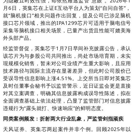
为隐蔽且时效性强，却依然难逃监管“慧眼”。2026年1
月6日，英集芯在上证E互动平台人为策划“自问自答”，
就“脑机接口”相关问题作出回复，提及公司已涉足脑机
接口芯片领域，推出的IPA1299芯片可适用于脑电信号
采集等脑机接口相关场景，已量产出货且性能可媲美海
外头部产品。
经监管督促，英集芯于1月7日早间补充披露公告，承认
该芯片为与参股公司共同推出，尚处市场培育期，未实
现规模化销售，暂未对公司业绩产生重大影响，且应用
技术路径与国际主流存在显著差异，但此时公司股价已
受误导性信息影响上涨4.51%。上交所当日即对英集芯
及时任董事会秘书予以监管警示，近日证监会更是直接
对其立案调查，明确其信息披露构成误导性陈述，拟在
全面调查基础上依法处理，凸显了监管部门对信息披露
违规行为“露头就打、快速响应”的鲜明态度。
同类案例频发：折射两大行业乱象，严监管剑指顽疾
天风证券、英集芯两起案件并非个例。回顾2025年以