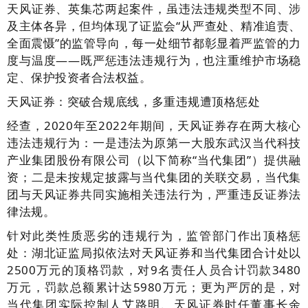
天风证券、英集芯两起案件，虽违法违规类型不同、涉
及主体各异，但均体现了证监会“从严查处、精准追责、
全面震慑”的监管导向，每一处细节都彰显着严监管的力
度与温度——既严惩违法违规行为，也注重维护市场稳
定、保护投资者合法权益。
天风证券：突破合规底线，多重违规遭顶格惩处
经查，2020年至2022年期间，天风证券存在两大核心
违法违规行为：一是违法为原第一大股东武汉当代科技
产业集团股份有限公司（以下简称“当代集团”）提供融
资；二是未按规定披露与当代集团的关联交易，当代集
团与天风证券共同实施相关违法行为，严重违反证券法
律法规。
针对此类性质恶劣的违规行为，监管部门作出顶格惩
处：湖北证监局拟依法对天风证券和当代集团合计处以
2500万元的顶格罚款，对9名责任人员合计罚款3480
万元，罚款总额累计达5980万元；更为严厉的是，对
当代集团实际控制人艾路明、天风证券时任董事长余