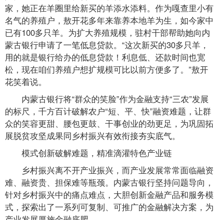
家，她正在羊圈里给新买的羊添水添料。作为嘎查里小有
名气的养殖户，敖开花多年来靠养本地羊为生，如今家中
已有100多只羊。为扩大养殖规模，驻村干部帮助她向内
蒙古银行申请了一笔低息贷款。“这次新买的30多只羊，
用的就是银行给办的低息贷款！利息低、还款时间也宽
松，现在咱们养殖户想扩规模可比以前方便多了。”敖开
花笑着说。
内蒙古银行将“群众的笑脸”作为金融支持“三农”发展
的标尺，千方百计破解农户“短、平、快”融资难题，让群
众的笑容更甜、腰包更鼓、干事创业的劲更足，为巩固拓
展脱贫攻坚成果同乡村振兴有效衔接夯实底气。
模式创新破解难题，精准滴灌特色产业链
乡村振兴离不开产业振兴，而产业发展常常面临融资
难、融资贵、担保难等瓶颈。内蒙古银行坚持问题导向，
针对乡村振兴中的痛点难点，大胆创新金融产品和服务模
式，探索出了一系列可复制、可推广的金融解决方案，为
产业发展厚施金融底肥。