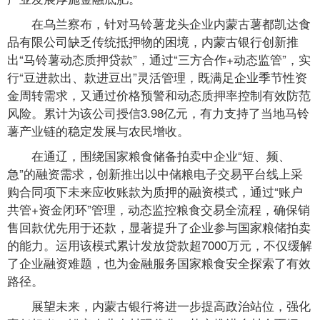
在乌兰察布，针对马铃薯龙头企业内蒙古薯都凯达食
品有限公司缺乏传统抵押物的困境，内蒙古银行创新推
出“马铃薯动态质押贷款”，通过“三方合作+动态监管”，实
行“豆进款出、款进豆出”灵活管理，既满足企业季节性资
金周转需求，又通过价格预警和动态质押率控制有效防范
风险。累计为该公司授信3.98亿元，有力支持了当地马铃
薯产业链的稳定发展与农民增收。
在通辽，围绕国家粮食储备拍卖中企业“短、频、
急”的融资需求，创新推出以中储粮电子交易平台线上采
购合同项下未来应收账款为质押的融资模式，通过“账户
共管+资金闭环”管理，动态监控粮食交易全流程，确保销
售回款优先用于还款，显著提升了企业参与国家粮储拍卖
的能力。运用该模式累计发放贷款超7000万元，不仅缓解
了企业融资难题，也为金融服务国家粮食安全探索了有效
路径。
展望未来，内蒙古银行将进一步提高政治站位，强化