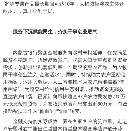
贷”等专属产品最长期限可达10年，大幅减轻涉农主体还
款压力，真正让利于民。
服务下沉赋能民生，夯实干事创业底气
内蒙古银行聚焦金融服务向乡村末梢延伸，优先满足
脱贫不稳定户、边缘易致贫户、脱贫人口等重点群体资金
需求，创新推出配套低利率、长期限的惠农产品，为农牧
民干事创业注入“金融活水”。同时，持续助力农户重塑信
用档案，运用大数据、人工智能技术为农户精准描摹“信
用画像”、为嘎查村绘制信用生态图谱，推动资金更高效
直达农户口袋，已累计向帮扶嘎查67户农牧民发放710万
元低息帮扶贷款，为农牧民节省利息支出近80万元，有效
推动帮扶工作从“输血”向“造血”转变。
金融支持的实际成效，藏在各家各户的笑声里。走进
兴安盟科右中旗巴仁哲里木镇哲里木嘎查养殖户敖开花