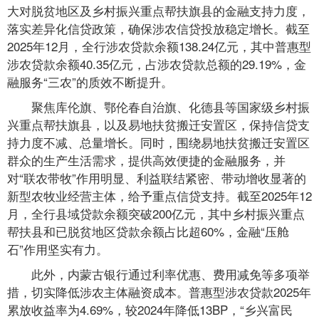
大对脱贫地区及乡村振兴重点帮扶旗县的金融支持力度，
落实差异化信贷政策，确保涉农信贷投放稳定增长。截至
2025年12月，全行涉农贷款余额138.24亿元，其中普惠型
涉农贷款余额40.35亿元，占涉农贷款总额的29.19%，金
融服务“三农”的质效不断提升。
聚焦库伦旗、鄂伦春自治旗、化德县等国家级乡村振
兴重点帮扶旗县，以及易地扶贫搬迁安置区，保持信贷支
持力度不减、总量增长。同时，围绕易地扶贫搬迁安置区
群众的生产生活需求，提供高效便捷的金融服务，并
对“联农带牧”作用明显、利益联结紧密、带动增收显著的
新型农牧业经营主体，给予重点信贷支持。截至2025年12
月，全行县域贷款余额突破200亿元，其中乡村振兴重点
帮扶县和已脱贫地区贷款余额占比超60%，金融“压舱
石”作用坚实有力。
此外，内蒙古银行通过利率优惠、费用减免等多项举
措，切实降低涉农主体融资成本。普惠型涉农贷款2025年
累放收益率为4.69%，较2024年降低13BP，“乡兴富民