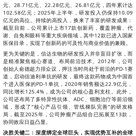
元、28.71亿元、22.28亿元、26.81亿元，四年累计达
102.58亿元；2025年上半年，研发投入仍保持10.09
亿元的高位。持续的高投入，换来了丰富的研发成果：
截至目前，公司累计上市17款创新药，覆盖肿瘤、代
谢、自免和眼科等重大疾病领域，其中12款已进入国家
医保目录，实现了创新药的可及性与商业价值的兼顾。
更为关键的是，信达生物的研发投入并非盲目扩张，而
是精准聚焦核心赛道、布局前沿技术。2012年，公司
创始人俞德超力排众议，押注当时尚处于前沿的PD-1赛
道，启动信迪利单抗的研发，最终这款药物成为中国首
个进入医保的PD-1单抗，2020年销售额达22.9亿元，
同比增长125.4%，成为公司的核心盈利支柱。此外，
公司还布局了多特异性抗体、ADC、细胞治疗等前沿领
域，形成了“核心产品引领、管线梯队完善”的研发格
局，截至2025年，公司肿瘤产品组合已拓展至13款，
协同效应日益凸显。
决胜关键二：深度绑定全球巨头，实现优势互补的全球