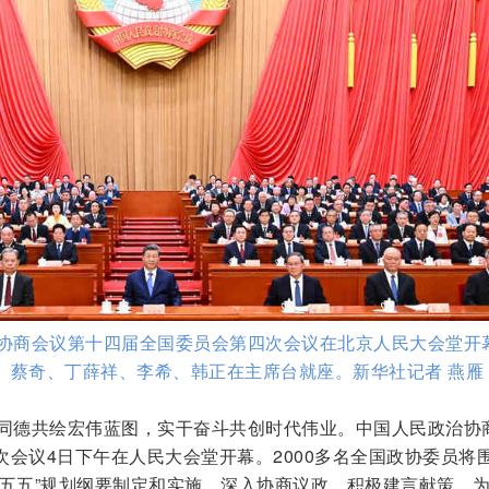
治协商会议第十四届全国委员会第四次会议在北京人民大会堂开
、蔡奇、丁薛祥、李希、韩正在主席台就座。新华社记者 燕雁
心同德共绘宏伟蓝图，实干奋斗共创时代伟业。中国人民政治协
会议4日下午在人民大会堂开幕。2000多名全国政协委员将
五五”规划纲要制定和实施，深入协商议政、积极建言献策，为