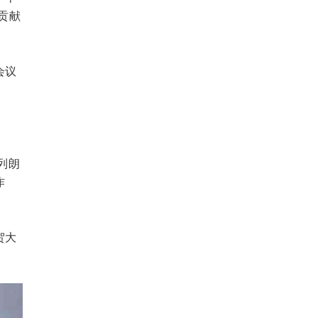
贡献
会议
列朗
作
贺大