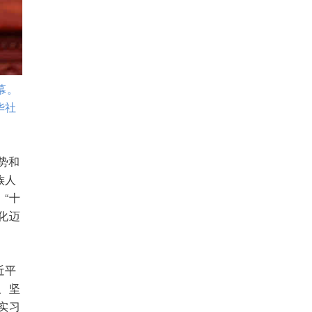
幕。
华社
势和
族人
“十
化迈
近平
、坚
实习