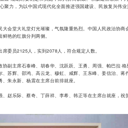
凝心聚力，为以中国式现代化全面推进强国建设、民族复兴伟业
民大会堂大礼堂灯光璀璨，气氛隆重热烈。中国人民政治协商
面鲜艳的红旗分列两侧。
席委员2125人，实到2078人，符合规定人数。
政协副主席石泰峰、胡春华、沈跃跃、王勇、周强、帕巴拉·格
尔、苏辉、邵鸿、高云龙、穆虹、咸辉、王东峰、姜信治、蒋
勇、朱永新、杨震在主席台前排就座。
强、赵乐际、蔡奇、丁薛祥、李希、韩正等在主席台就座，祝