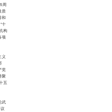
5周
性质
导和
“十
机构
各项
主义
部
产党
持聚
十五
论武
施议