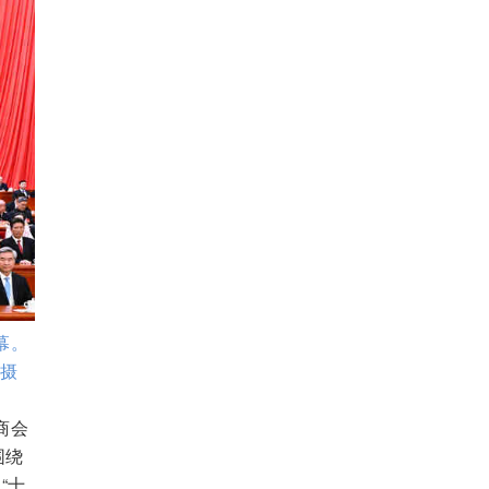
幕。
 摄
商会
围绕
“十