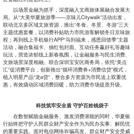
以场景金融为抓手，深度融入文商旅体展融合发展大
局。从“大美华夏旅游季——京味儿Citywalk”活动出发，
联动北京多区域文旅资源，推出“冬食、冬景、冬游”三大
主题优惠套餐，以消费补贴助力市民游客解锁冬日京味旅
程；再到线上手机银行APP“马到福来，感恩回馈季”主题
活动，融合集福卡、抽红包封面、互动任务赢好礼等趣味
玩法，营造浓郁线上新春氛围，让金融服务与民生消费、
文旅场景深度相融。联合深圳宝安区商务局，依托“美点
汇”促消费平台，创新推出“循环消费券+消费信贷”模式，
植入明星产品“龙e贷”，整合多方资源为市民送上双重优
惠，有效撬动区域消费回暖，助力消费市场提质升级。
科技筑牢安全盾 守护百姓钱袋子
在数智赋能金融服务、激发消费潜能的同时，华夏银
行始终把守护人民群众财产安全作为为民办实事、解民忧
的重要实践。面对电信网络诈骗高发、群众财产安全受威