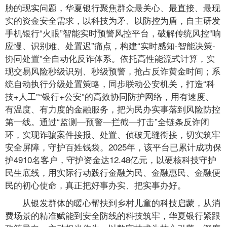
胁的现实问题，华夏银行聚焦群众最关心、最直接、最现
实的资金安全需求，以科技为矛、以防控为盾，自主研发
手机银行“火眼”智能实时预警风控平台，破解传统风控“响
应慢、识别难、处置迟”痛点，构建“实时感知-智能决策-
协同处置”全自动化反诈体系。依托高性能流式计算，实
现交易风险秒级识别、秒级预警，抢占反诈黄金时间；系
统自动执行分级处置策略，同步联动公安机关，打造“科
技+人工”“银行+公安”的高效协同防护网络，用有速度、
有温度、有力度的金融服务，把为民办实事落到风险防控
第一线。通过“监测—预警—拦截—打击”全链条反诈闭
环，实现诈骗案件接报、处置、侦破无缝衔接，切实筑牢
安全屏障，守护百姓钱袋。2025年，该平台已累计成功保
护4910名客户，守护资金达12.48亿元，以硬核科技守护
民生底线，用实际行动践行金融为民、金融惠民、金融便
民的初心使命，真正把好事办实、把实事办好。
从银发群体的暖心帮扶到乡村儿童的科技启蒙，从消
费场景的精准赋能到安全防线的科技筑牢，华夏银行紧跟