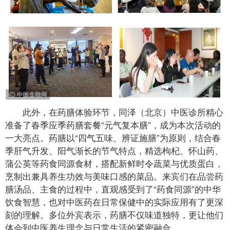
此外，在药膳体验环节，同泽（北京）中医诊所精心
准备了春季应季药膳套餐“元气复本膳”，成为本次活动的
一大亮点。药膳以“四气五味、辨证施膳”为原则，结合春
季肝气升发、阳气渐长的节气特点，精选枸杞、怀山药、
蒲公英等药食同源食材，搭配新鲜时令蔬菜与优质蛋白，
烹制出兼具养生功效与美味口感的菜品。来宾们在品尝药
膳汤品、主食的过程中，直观感受到了“药食同源”的中华
饮食智慧，也对中医药在日常保健中的实际应用有了更深
刻的理解。多位外宾表示，药膳不仅味道独特，更让他们
体会到中医养生理念与日常生活的紧密融合。