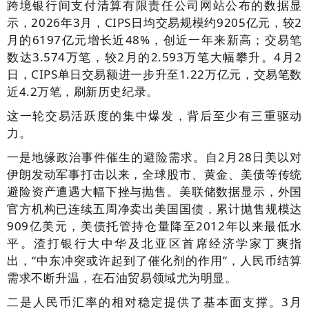
跨境银行间支付清算有限责任公司网站公布的数据显
示，2026年3月，CIPS日均交易规模约9205亿元，较2
月的6197亿元增长近48%，创近一年来新高；交易笔
数达3.574万笔，较2月的2.593万笔大幅攀升。4月2
日，CIPS单日交易额进一步升至1.22万亿元，交易笔数
近4.2万笔，刷新历史纪录。
这一轮交易活跃度的集中爆发，背后至少有三重驱动
力。
一是地缘政治事件催生的避险需求。自2月28日美以对
伊朗发动军事打击以来，全球股市、黄金、美债等传统
避险资产遭遇大幅下挫与抛售。美联储数据显示，外国
官方机构已连续五周净卖出美国国债，累计抛售规模达
909亿美元，美债托管持仓量降至2012年以来最低水
平。渣打银行大中华及北亚区首席经济学家丁爽指
出，“中东冲突或许起到了催化剂的作用”，人民币结算
需求不断升温，在石油贸易领域尤为明显。
二是人民币汇率的相对稳定提供了基本面支撑。3月