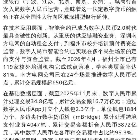
业银行（宁波、江苏、北京、南京、苏州）。城商行首
次入局数字人民币运营，意味着这一法定数字货币的触
角正在从全国性大行向区域深耕型银行延伸。
在技术应用层面，智能合约已成为数字人民币2.0时代
最具突破性的创新。从重庆的供应链融资业务、深圳南
方电网的自动租金支付，到福州市校外培训预付费资金
监管，数字人民币智能合约已实现在多个民生场景的定
向支付与资金监管。截至2026年4月，福州全市已有
119家校外培训机构完成试点落地，学科类覆盖率达
81%。南方电网公司已在24个场景推进数字人民币试
点，累计交易规模超650亿元。
在基础数据层面，截至2025年11月末，数字人民币累
计处理交易34.8亿笔，累计交易金额16.7万亿元；通过
数字人民币App开立个人钱包2.3亿个，单位钱包1884
万个。多边央行数字货币桥（mBridge）累计处理跨境
支付业务4047笔，累计交易金额折合人民币3872亿
元，其中数字人民币在各币种交易额中占比约95.3%。