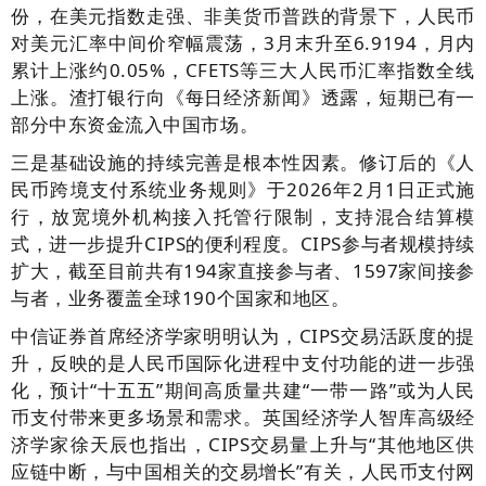
份，在美元指数走强、非美货币普跌的背景下，人民币
对美元汇率中间价窄幅震荡，3月末升至6.9194，月内
累计上涨约0.05%，CFETS等三大人民币汇率指数全线
上涨。渣打银行向《每日经济新闻》透露，短期已有一
部分中东资金流入中国市场。
三是基础设施的持续完善是根本性因素。修订后的《人
民币跨境支付系统业务规则》于2026年2月1日正式施
行，放宽境外机构接入托管行限制，支持混合结算模
式，进一步提升CIPS的便利程度。CIPS参与者规模持续
扩大，截至目前共有194家直接参与者、1597家间接参
与者，业务覆盖全球190个国家和地区。
中信证券首席经济学家明明认为，CIPS交易活跃度的提
升，反映的是人民币国际化进程中支付功能的进一步强
化，预计“十五五”期间高质量共建“一带一路”或为人民
币支付带来更多场景和需求。英国经济学人智库高级经
济学家徐天辰也指出，CIPS交易量上升与“其他地区供
应链中断，与中国相关的交易增长”有关，人民币支付网