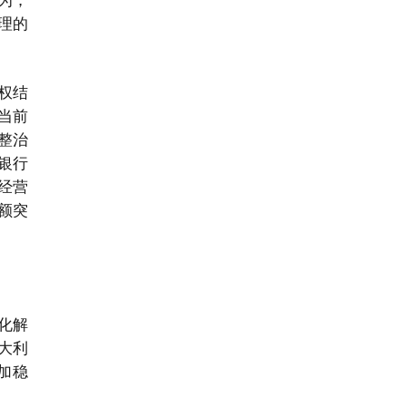
理的
权结
当前
整治
银行
经营
总额突
化解
大利
加稳