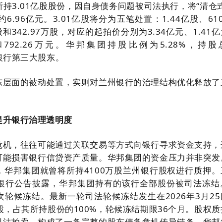
持3.01亿股股份，因自身债务问题被司法执行，将“清仓式
.96亿元。3.01亿股将分为五笔处置：1.44亿股、61
股和342.97万股，对应的起拍价分别为3.34亿元、1.41
元和792.26万元。华邦集团持股比例为5.28%，持股
兰州银行第三大股东。
东层面的被动处置，实则对兰州银行的治理结构优化释放了
提升银行治理透明度
危机，往往可能通过关联交易等方式向银行寻求资金支持，
可能损害银行信贷资产质量。华邦集团的资金压力并非突发
月，华邦集团就曾将所持4100万股兰州银行股权进行质押。
兰州银行公告披露，华邦集团持有的该行全部股份被司法冻结
轮候冻结。最新一轮司法轮候冻结发生在2026年3月25
亿股，占其所持股份的100%，轮候冻结期限36个月。股权
司法拍卖，构成了一条完整的股东债务危机传导链条。华邦