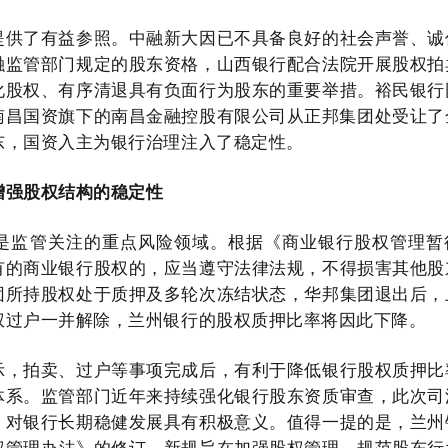
提供了有益参照。中融新大因已不具备良好的社会声誉、诚
融监管部门规定的股东资格，山西银行配合法院开展股权拍
化股权、有序清退具有负面行为股东的重要举措。裕民银行
南昌国资旗下的南昌金融控股有限公司从正邦集团处受让了
东，国资入主为银行治理注入了稳定性。
增强股权结构的稳定性
是监管关注的重点风险领域。根据《商业银行股权管理暂
有的商业银行股权的，应当遵守法律法规，不得损害其他股
团所持股权处于质押及多轮次冻结状态，华邦集团退出后，
权过户一并解除，兰州银行的股权质押比率将因此下降。
示，拍卖、过户等事项完成后，有利于降低银行股权质押比
体系。监管部门近年来持续强化银行股东资质审查，此次司
，对银行长期稳健发展具有积极意义。值得一提的是，兰州
股权管理办法》的修订，新规旨在加强股权管理，规范股东行