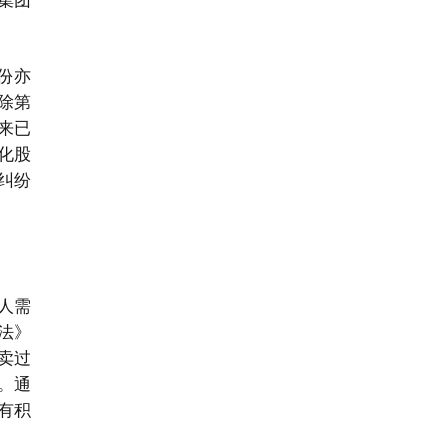
份亦
除第
来已
化股
纠纷
人需
法》
卖过
。通
有积