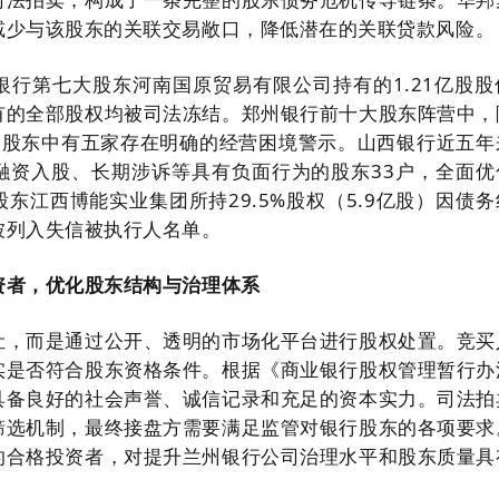
减少与该股东的关联交易敞口，降低潜在的关联贷款风险。
银行第七大股东河南国原贸易有限公司持有的1.21亿股股
有的全部股权均被司法冻结。郑州银行前十大股东阵营中，
股股东中有五家存在明确的经营困境警示。山西银行近五年
融资入股、长期涉诉等具有负面行为的股东33户，全面优
东江西博能实业集团所持29.5%股权（5.9亿股）因债务
被列入失信被执行人名单。
资者，优化股东结构与治理体系
让，而是通过公开、透明的市场化平台进行股权处置。竞买
实是否符合股东资格条件。根据《商业银行股权管理暂行办
具备良好的社会声誉、诚信记录和充足的资本实力。司法拍
筛选机制，最终接盘方需要满足监管对银行股东的各项要求
的合格投资者，对提升兰州银行公司治理水平和股东质量具