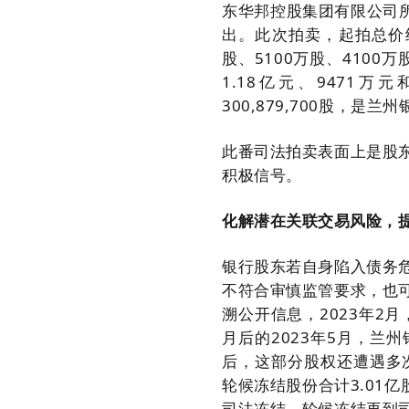
东华邦控股集团有限公司所
出。此次拍卖，起拍总价约6
股、5100万股、4100万
1.18亿元、9471万
300,879,700股，是
此番司法拍卖表面上是股
积极信号。
化解潜在关联交易风险，
银行股东若自身陷入债务
不符合审慎监管要求，也
溯公开信息，2023年2
月后的2023年5月，
后，这部分股权还遭遇多次
轮候冻结股份合计3.01
司法冻结、轮候冻结再到