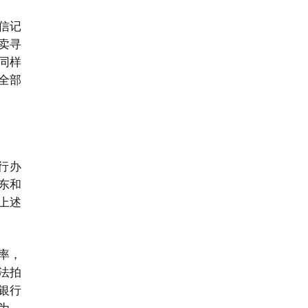
信记
卖寻
同样
全部
行办
东和
上述
率，
法拍
银行
为，