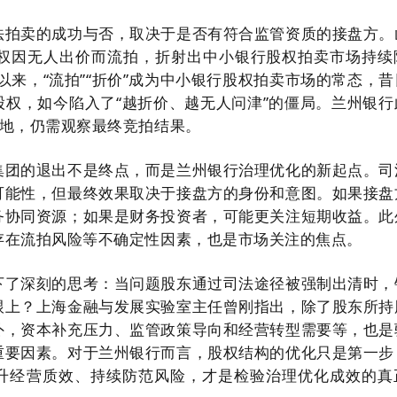
法拍卖的成功与否，取决于是否有符合监管资质的接盘方。
股股权因无人出价而流拍，折射出中小银行股权拍卖市场持续
年以来，“流拍”“折价”成为中小银行股权拍卖市场的常态，
股权，如今陷入了“越折价、越无人问津”的僵局。兰州银行
落地，仍需观察最终竞拍结果。
集团的退出不是终点，而是兰州银行治理优化的新起点。司
可能性，但最终效果取决于接盘方的身份和意图。如果接盘
务协同资源；如果是财务投资者，可能更关注短期收益。此
存在流拍风险等不确定性因素，也是市场关注的焦点。
下了深刻的思考：当问题股东通过司法途径被强制出清时，
跟上？上海金融与发展实验室主任曾刚指出，除了股东所持
外，资本补充压力、监管政策导向和经营转型需要等，也是
重要因素。对于兰州银行而言，股权结构的优化只是第一步
升经营质效、持续防范风险，才是检验治理优化成效的真