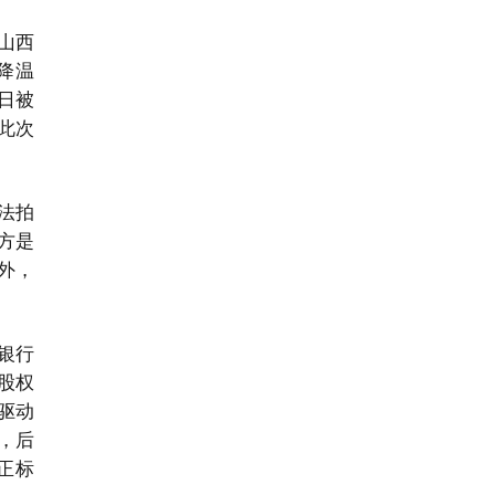
山西
降温
昔日被
此次
法拍
方是
外，
银行
股权
驱动
，后
正标