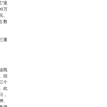
”退
00万
亿元、
总数
三重
这既
。回
三个
。此
日，
质押、
集团