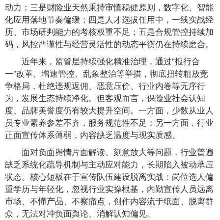
动力；三是财险业天然秉持审慎稳健原则，数字化、智能
化应用落地节奏偏缓；四是人才选拔任用中，一线实战经
历、市场研判能力的考核权重不足；五是合规管控持续加
码，风控严谨性与经营灵活性的动态平衡仍在持续磨合。
近年来，监管层持续强化精准治理，通过“报行合
一”改革、增速管控、乱象整治等举措，彻底扭转粗放竞
争格局，杜绝违规返佣、恶意压价、行业内卷等无序行
为，发展生态持续净化。但客观而言，保险业社会认知
度、品牌美誉度仍有较大提升空间。一方面，少数从业人
员专业素养参差不齐，服务规范性不足；另一方面，行业
正面宣传体系薄弱，内容缺乏温度与现实质感。
面对负面舆情片面解读、刻意放大等问题，行业普遍
缺乏系统化疏导机制与主动应对能力，长期陷入被动承压
状态。核心短板在于宣传队伍建设脱离实战：岗位选人偏
重学历与年轻化，忽视行业实操根基，内勤宣传人员远离
市场、不懂产品、不察痛点，创作内容流于纸面、脱离群
众，无法对冲负面舆论、消解认知偏见。