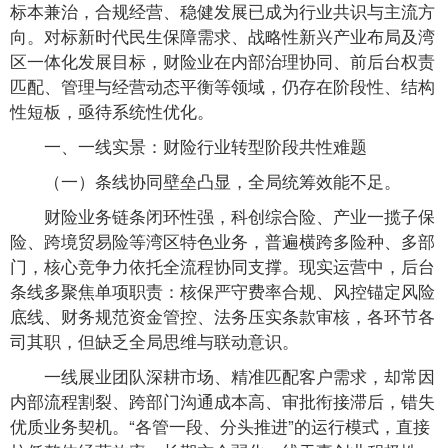
标本兼治，合规经营、稳健发展已成为行业共识与主流方
向。对标新时代民生保障需求、战略性新兴产业布局及湾
区一体化发展目标，财险业在内部治理协同、前后台权责
匹配、管理与经营动态平衡等领域，仍存在阶段性、结构
性短板，亟待系统性优化。
一、一线实景：财险行业转型阶段共性难题
（一）条线协同壁垒凸显，全局统筹效能不足。
财险业务链条闭环性强，科创综合险、产业一揽子保
险、跨境贸易险等湾区特色业务，普遍横跨多险种、多部
门，核心竞争力依托全流程协同支撑。现实运营中，后台
条线多聚焦单项职责：核保严守费率合规、风控锚定风险
底线、财务规范资金管控、法务压实条款审核，各环节各
司其职，但缺乏全局思维与联动意识。
一线展业团队深耕市场、精准匹配客户需求，却常因
内部流程割裂、跨部门沟通成本高、审批衔接滞后，错失
优质业务契机。“各管一段、分头推进”的运行模式，直接