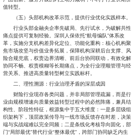
值转型。
（五）头部机构改革示范，提供行业优化实践样本。
行业头部金融央企率先破局、先行试水，为破解共性
痛点提供可复制经验。深圳人保依托“航母编队”体系改
革，实施分支机构差异化定位、功能化重构：核心机构聚
焦市场攻坚与价值业务拓展，保障机构深耕后台支撑、风
险合规兜底，权责边界清晰、前后台协同联动，有效化解
协同不畅、权责模糊等长期痛点，为全行业理顺管理与经
营关系、推进高质量转型树立实践标杆。
二、理性溯源：行业治理矛盾的深层成因
财险行业现存各类问题，并非局部管理疏漏，而是行
业由规模增速向质量效益转型过程中的必然阵痛，兼具结
构性、阶段性特征，根源集中于五大维度：一是多层级组
织架构下，顶层政策传导与一线市场反馈存在时差，决策
端与实战端难以完全同频；二是条线化考核导向固化，部
门“局部最优”替代行业“整体最优”，跨部门协同缺乏内生