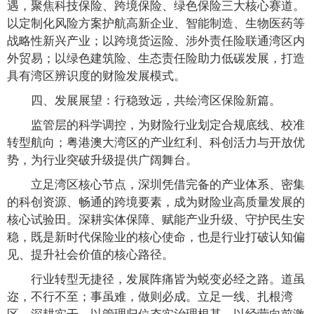
遇，聚焦科技保险、跨境保险、绿色保险三大核心赛道。
以定制化风险方案护航高新企业、智能制造、生物医药等
战略性新兴产业；以跨境货运险、涉外责任险联通湾区内
外贸易；以绿色建筑险、生态责任险助力低碳发展，打造
具有湾区辨识度的财险发展模式。
四、发展展望：行稳致远，共绘湾区保险新篇。
监管层的科学调控，为财险行业划定合规底线、校准
转型航向；粤港澳大湾区的产业红利、科创活力与开放优
势，为行业突破升级提供广阔舞台。
立足湾区核心节点，深圳凭借完备的产业体系、密集
的科创资源、畅通的跨境要素，成为财险业高质量发展的
核心试验田。深耕实体保障、赋能产业升级、守护民生安
稳，既是新时代保险业的核心使命，也是行业打破认知偏
见、提升社会价值的核心路径。
行业转型无捷径，发展阵痛皆为蜕变必经之路。道虽
迩，不行不至；事虽难，做则必成。立足一线、扎根湾
区、深耕实干，以管理归位夯实治理根基，以经营向前激