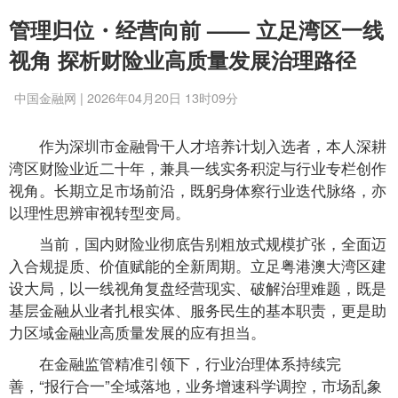
管理归位・经营向前 —— 立足湾区一线
视角 探析财险业高质量发展治理路径
中国金融网 | 2026年04月20日 13时09分
作为深圳市金融骨干人才培养计划入选者，本人深耕
湾区财险业近二十年，兼具一线实务积淀与行业专栏创作
视角。长期立足市场前沿，既躬身体察行业迭代脉络，亦
以理性思辨审视转型变局。
当前，国内财险业彻底告别粗放式规模扩张，全面迈
入合规提质、价值赋能的全新周期。立足粤港澳大湾区建
设大局，以一线视角复盘经营现实、破解治理难题，既是
基层金融从业者扎根实体、服务民生的基本职责，更是助
力区域金融业高质量发展的应有担当。
在金融监管精准引领下，行业治理体系持续完
善，“报行合一”全域落地，业务增速科学调控，市场乱象