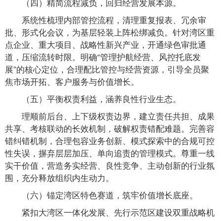
（四）精简流程减负，回归经营发展本源。
系统性梳理内部管控流程，清理重复报表、冗余审
批、形式化会议，为基层轻装上阵松绑减负。针对湾区重
点企业、重大项目、战略性新兴产业，开通绿色审批通
道，压缩流转时限。明确“管理护航经营、风控托底发
展”的核心定位，合理配比管控与经营资源，引导全员聚
焦市场开拓、客户服务与价值增长。
（五）平衡权责利益，涵养良性行业生态。
理顺前后台、上下级权责边界，建立责任共担、成果
共享、考核联动的长效机制，破解权责错配难题。完善容
错纠错机制，合理包容业务创新、模式探索中的合规可控
性失误，摒弃层层加压、单向追责的管理模式。尊重一线
实干价值，营造务实经营、良性竞争、主动创新的行业氛
围，充分释放组织内生动力。
（六）锚定湾区特色赛道，筑牢价值增长底座。
紧扣大湾区一体化发展、先行示范区建设双重战略机