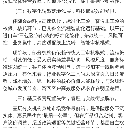
拉低整体经营效率，长期亦会弱化一线干事创业积极性。
（二）数字化转型落地浅层，科技赋能效能受限。
伴随金融科技高速迭代，标准化车险、普通非车险的
核保、核赔环节，已具备全流程智能化运行基础。以平行
进口车“三包险”为代表的标准化险种，条款统一、风险可
控、业务集中，高度适配线上流转、智能审核模式。
现阶段，部分机构仍依赖传统人工审核模式，流程繁
琐、时效偏低；受人员实操差异影响，风控尺度、服务标
准难以统一，客户体验波动明显，进一步加重一线解释沟
通压力。整体来看，行业数字化工具尚未深度嵌入日常流
程，降本增效、统一风控的核心价值未能释放，与深圳科
创城市发展节奏、湾区客户高效服务诉求存在明显差距。
（三）基层权责配置失衡，管理与实战衔接脱节。
基层分支机构身处市场竞争最前沿，是保险服务下沉
实体、惠及民生的“最后一公里”。但在产品组合定制、客
户议价调整、渠道政策适配等关键经营环节，基层自主权