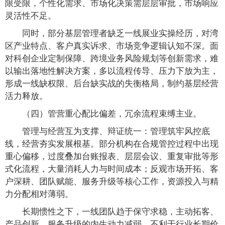
限受限，个性化需求、市场化决策需层层审批，市场响应
灵活性不足。
同时，部分基层管理者缺乏一线展业实操经历，对湾
区产业特点、客户真实诉求、市场竞争逻辑认知不深。面
对科创企业定制保障、跨境业务风险规划等创新需求，难
以输出落地性解决方案，多以流程传导、压力下放为主，
形成一线缺权限、后台缺实战的失衡格局，制约基层经营
活力释放。
（四）管营重心配比偏差，冗余流程束缚主业。
管理与经营互为支撑、辩证统一：管理筑牢风控底
线，经营夯实发展根基。部分机构在合规管控过程中出现
重心偏移，过度叠加台账报表、层层会议、重复审批等形
式化流程，大量消耗人力与时间成本；反观市场开拓、客
户深耕、团队赋能、服务升级等核心工作，资源投入与精
力分配相对薄弱。
长期惯性之下，一线团队趋于保守求稳，主动拓客、
产品创新、服务升级的内生动力减弱，不利于行业长期价