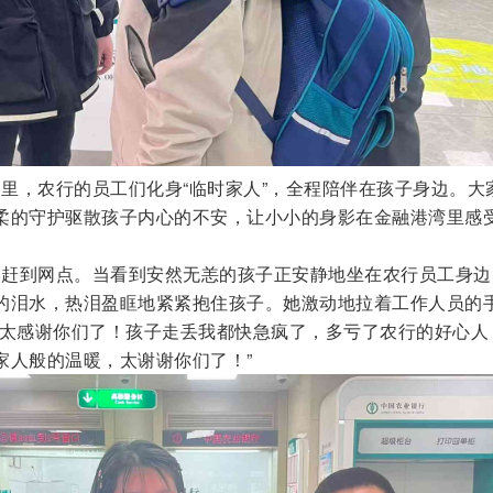
里，农行的员工们化身“临时家人”，全程陪伴在孩子身边。大
柔的守护驱散孩子内心的不安，让小小的身影在金融港湾里感
赶到网点。当看到安然无恙的孩子正安静地坐在农行员工身边
的泪水，热泪盈眶地紧紧抱住孩子。她激动地拉着工作人员的
是太感谢你们了！孩子走丢我都快急疯了，多亏了农行的好心人
家人般的温暖，太谢谢你们了！”