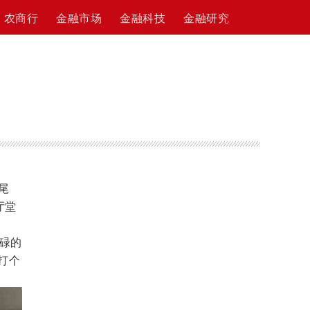
农商行
金融市场
金融科技
金融研究
尾
厅堂
碌的
打个