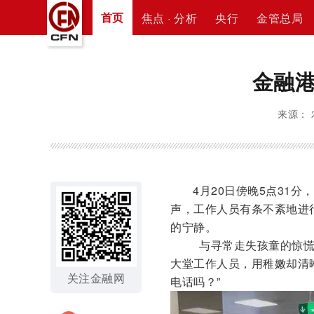
首页
焦点 · 分析
央行
金管总局
金融
来源： 
4月20日傍晚5点31
声，工作人员有条不紊地进
的宁静。
与寻常走失孩童的惊慌
大堂工作人员，用稚嫩却清
关注金融网
电话吗？”