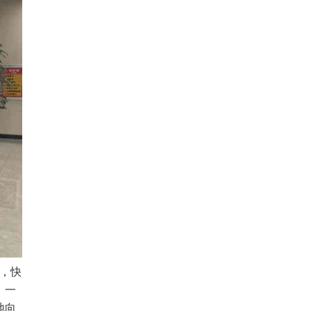
，快
，一
地向