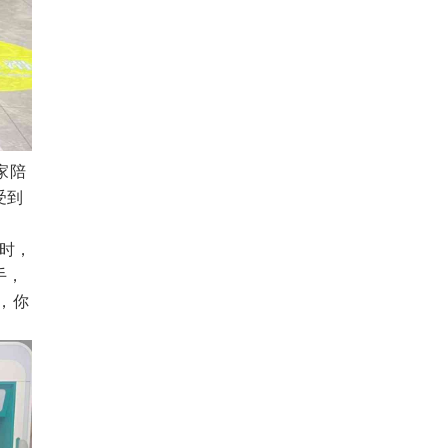
家陪
受到
时，
手，
，你