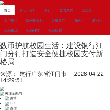
首页
焦点 · 分析
央行
金管总局
证监会
大型银行
股份制银行
金融处罚
城商行
农商行
金融市场
金融科技
金融研究
数币护航校园生活：建设银行江
门分行打造安全便捷校园支付新
格局
来源： 建行广东省江门市 2026-04-22
14:29:51
关注金融网
微博
QQ
微信