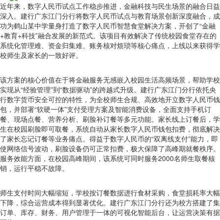
近年来，数字人民币试点工作稳步推进，金融科技与民生场景的融合日益
深入。建行广东江门分行将数字人民币试点与教育场景创新深度融合，成
功为鹤山某中学量身打造了数字人民币智慧食堂解决方案，开创了“金融
+教育+科技”融合发展的新范式。该项目有效解决了传统校园食堂存在的
系统化管理难、资金归集难、账务核对烦琐等核心痛点，上线以来获得学
校师生及家长的一致好评。
该方案的核心价值在于将金融服务无感嵌入校园生活高频场景，帮助学校
实现从“经验管理”到“数据驱动”的跨越式升级。建行广东江门分行依托央
行数字货币安全可控的特性，为全校师生合规、高效地开立数字人民币钱
包，并部署“软硬一体”支付受理方案及智能消费设备，全面支持手机订
餐、现场点餐、营养分析、刷脸补订餐等多元功能。家长线上订餐后，学
生在校园刷脸即可取餐，系统自动从家长数字人民币钱包扣费，彻底解决
了家长忘记订餐等业务痛点。得益于数字人民币的“双离线支付”能力，即
使网络信号波动，刷脸设备仍可正常扣费，极大保障了高峰期就餐秩序。
服务效能方面，在校园高峰期间，该系统可同时服务2000名师生取餐核
销，运行平稳不故障。
师生支付时间大幅缩短，学校按订餐数据进行食材采购，食堂损耗率大幅
下降，综合运营成本得到显著优化。建行广东江门分行还为校方搭建了集
订单、库存、财务、用户管理于一体的可视化智能后台，让运营决策有据