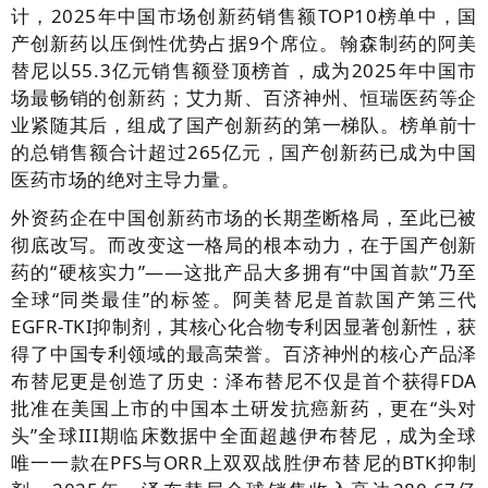
计，2025年中国市场创新药销售额TOP10榜单中，国
产创新药以压倒性优势占据9个席位。翰森制药的阿美
替尼以55.3亿元销售额登顶榜首，成为2025年中国市
场最畅销的创新药；艾力斯、百济神州、恒瑞医药等企
业紧随其后，组成了国产创新药的第一梯队。榜单前十
的总销售额合计超过265亿元，国产创新药已成为中国
医药市场的绝对主导力量。
外资药企在中国创新药市场的长期垄断格局，至此已被
彻底改写。而改变这一格局的根本动力，在于国产创新
药的“硬核实力”——这批产品大多拥有“中国首款”乃至
全球“同类最佳”的标签。阿美替尼是首款国产第三代
EGFR-TKI抑制剂，其核心化合物专利因显著创新性，获
得了中国专利领域的最高荣誉。百济神州的核心产品泽
布替尼更是创造了历史：泽布替尼不仅是首个获得FDA
批准在美国上市的中国本土研发抗癌新药，更在“头对
头”全球III期临床数据中全面超越伊布替尼，成为全球
唯一一款在PFS与ORR上双双战胜伊布替尼的BTK抑制