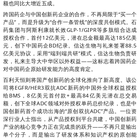
额也同比大增近五成。
跨国药企与中国创新药企业的合作，不再局限于“买一个
产品”，而是升级为“合作一条管线”的深度共创模式。石
药集团与阿斯利康就长效GLP-1/GIPR等多肽组合达成
授权合作，首付12亿美元，潜在总金额最高达185亿美
元，创下中国药企BD纪录。信达生物与礼来签署88.5
亿美元协议，采用“端到端共研”模式，信达生物负责研
发，礼来主导大中华区以外权益——这标志着跨国药企
对中国药企原始研发能力的高度肯定。
百利天恒则将国产创新药的全球化推向了新高度。该公
司将EGFR/HER3双抗ADC新药的中国外全球权益授权
给BMS，8亿美元首付款+最高84亿美元潜在总交易
额，创下全球ADC领域对外授权单药总价纪录，也是中
国创新药首个成功出海的“原创双抗ADC”产品。一位资
深行业人士指出，从产品授权到平台共建，中国创新药
产业的核心竞争力正在完成质的跃升——不再只是输出
单个分子，而是输出了研发体系和知识产权的原创能