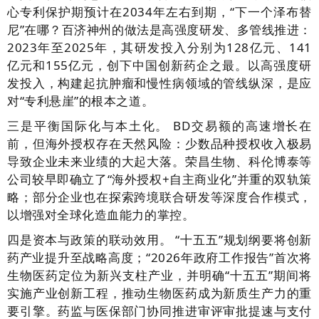
心专利保护期预计在2034年左右到期，“下一个泽布替
尼”在哪？百济神州的做法是高强度研发、多管线推进：
2023年至2025年，其研发投入分别为128亿元、141
亿元和155亿元，创下中国创新药企之最。以高强度研
发投入，构建起抗肿瘤和慢性病领域的管线纵深，是应
对“专利悬崖”的根本之道。
三是平衡国际化与本土化。 BD交易额的高速增长在
前，但海外授权存在天然风险：少数品种授权收入极易
导致企业未来业绩的大起大落。荣昌生物、科伦博泰等
公司较早即确立了“海外授权+自主商业化”并重的双轨策
略；部分企业也在探索跨境联合研发等深度合作模式，
以增强对全球化造血能力的掌控。
四是资本与政策的联动效用。 “十五五”规划纲要将创新
药产业提升至战略高度；“2026年政府工作报告”首次将
生物医药定位为新兴支柱产业，并明确“十五五”期间将
实施产业创新工程，推动生物医药成为新质生产力的重
要引擎。药监与医保部门协同推进审评审批提速与支付