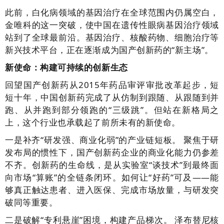
此前，白化病领域的基因治疗在全球范围内仍属空白，
金唯科的这一突破，使中国在遗传性眼病基因治疗领域
站到了全球最前沿。基因治疗、核酸药物、细胞治疗等
新兴技术平台，正在逐渐成为国产创新药的“新主场”。
新使命：构建可持续的创新生态
回望国产创新药从2015年药品审评审批改革起步，短
短十年，中国创新药完成了从仿制到跟随、从跟随到并
跑、从并跑到部分领跑的“三级跳”。但站在新格局之
上，这个行业也承载起了前所未有的新使命。
一是补齐“研发强、商业化弱”的产业链短板。 聚焦于研
发布局的惯性下，国产创新药企业的商业化能力仍参差
不齐。创新药的生命线，是从实验室“谈技术”到最终面
向市场“算账”的全链条闭环。如何让“好药”可及——能
够真正触达患者、进入医保、完成市场放量，与研发突
破同等重要。
二是破解“专利悬崖”困境，构建产品梯次。 泽布替尼核