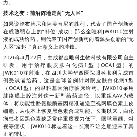
力。
技术之变：前沿阵地走向“无人区”
如果说泽布替尼和阿美替尼的胜利，代表了国产创新药
在成熟靶点上的“补位”成功；那么金唯科JWK010注射
液的成功给药，则代表了国产创新药向着源头创新的“无
人区”发起了真正意义上的冲锋。
2026年4月22日，由成都金唯科生物科技有限公司自主
研发、用于治疗眼皮肤白化病1型（OCA1型）的
JWK010注射液，在四川大学华西医院眼科顺利完成首
例受试者给药，这是全球首例针对眼皮肤白化病1型
（OCA1型）的眼科基因治疗临床给药。JWK010采用
脉络膜上腔注射这一新型给药途径，以重组AAV为载
体，将功能性酪氨酸酶基因精准递送至视网膜色素上皮
细胞，从根本上恢复黑色素合成功能。长期以来，白化
病患者因黑色素缺乏常伴重度视力低下、眼球震颤、斜
视等症状，JWK010标志着这一长期不治之症迎来了真
正的转机。