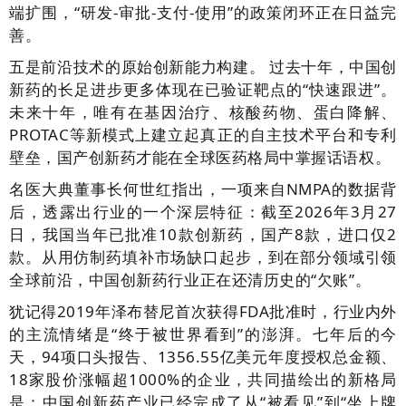
端扩围，“研发-审批-支付-使用”的政策闭环正在日益完
善。
五是前沿技术的原始创新能力构建。 过去十年，中国创
新药的长足进步更多体现在已验证靶点的“快速跟进”。
未来十年，唯有在基因治疗、核酸药物、蛋白降解、
PROTAC等新模式上建立起真正的自主技术平台和专利
壁垒，国产创新药才能在全球医药格局中掌握话语权。
名医大典董事长何世红指出，一项来自NMPA的数据背
后，透露出行业的一个深层特征：截至2026年3月27
日，我国当年已批准10款创新药，国产8款，进口仅2
款。从用仿制药填补市场缺口起步，到在部分领域引领
全球前沿，中国创新药行业正在还清历史的“欠账”。
犹记得2019年泽布替尼首次获得FDA批准时，行业内外
的主流情绪是“终于被世界看到”的澎湃。七年后的今
天，94项口头报告、1356.55亿美元年度授权总金额、
18家股价涨幅超1000%的企业，共同描绘出的新格局
是：中国创新药产业已经完成了从“被看见”到“坐上牌