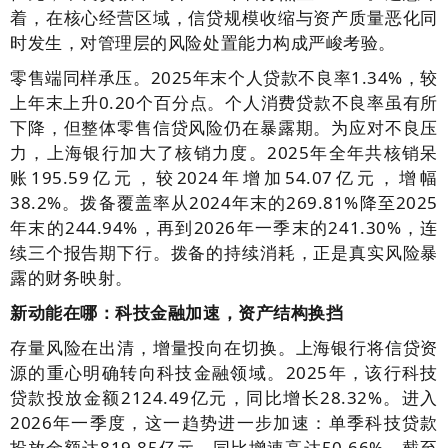
着，在核心经营区域，信贷规模收缩与资产质量恶化同
时发生，对管理层的风险处置能力构成严峻考验。
零售端同样承压。2025年末个人贷款不良率1.34%，较
上年末上升0.20个百分点。个人消费贷款不良率虽有所
下降，但整体零售信贷风险仍在暴露期。为应对不良压
力，上海银行加大了核销力度。2025年全年共核销呆
账195.59亿元，较2024年增加54.07亿元，增幅
38.2%。拨备覆盖率从2024年末的269.81%降至2025
年末的244.94%，再到2026年一季末的241.30%，连
续三个报告期下行。拨备的持续消耗，正是真实风险暴
露的财务映射。
新动能在哪：科技金融加速，资产结构换挡
存量风险在出清，增量投向在切换。上海银行将信贷资
源的重心明确转向科技金融领域。2025年，该行科技
贷款投放金额2124.49亿元，同比增长28.32%。进入
2026年一季度，这一趋势进一步加速：单季科技贷款
投放金额达819.85亿元，同比增速高达50.66%。截至