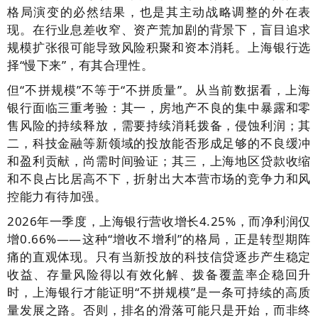
格局演变的必然结果，也是其主动战略调整的外在表
现。在行业息差收窄、资产荒加剧的背景下，盲目追求
规模扩张很可能导致风险积聚和资本消耗。上海银行选
择“慢下来”，有其合理性。
但“不拼规模”不等于“不拼质量”。从当前数据看，上海
银行面临三重考验：其一，房地产不良的集中暴露和零
售风险的持续释放，需要持续消耗拨备，侵蚀利润；其
二，科技金融等新领域的投放能否形成足够的不良缓冲
和盈利贡献，尚需时间验证；其三，上海地区贷款收缩
和不良占比居高不下，折射出大本营市场的竞争力和风
控能力有待加强。
2026年一季度，上海银行营收增长4.25%，而净利润仅
增0.66%——这种“增收不增利”的格局，正是转型期阵
痛的直观体现。只有当新投放的科技信贷逐步产生稳定
收益、存量风险得以有效化解、拨备覆盖率企稳回升
时，上海银行才能证明“不拼规模”是一条可持续的高质
量发展之路。否则，排名的滑落可能只是开始，而非终