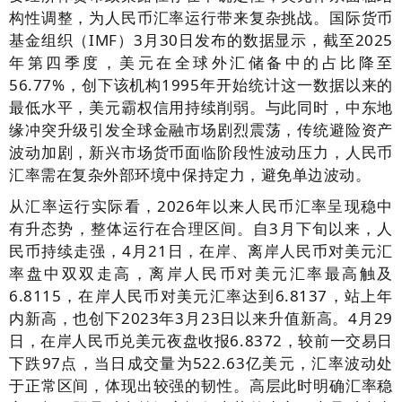
构性调整，为人民币汇率运行带来复杂挑战。国际货币
基金组织（IMF）3月30日发布的数据显示，截至2025
年第四季度，美元在全球外汇储备中的占比降至
56.77%，创下该机构1995年开始统计这一数据以来的
最低水平，美元霸权信用持续削弱。与此同时，中东地
缘冲突升级引发全球金融市场剧烈震荡，传统避险资产
波动加剧，新兴市场货币面临阶段性波动压力，人民币
汇率需在复杂外部环境中保持定力，避免单边波动。
从汇率运行实际看，2026年以来人民币汇率呈现稳中
有升态势，整体运行在合理区间。自3月下旬以来，人
民币持续走强，4月21日，在岸、离岸人民币对美元汇
率盘中双双走高，离岸人民币对美元汇率最高触及
6.8115，在岸人民币对美元汇率达到6.8137，站上年
内新高，也创下2023年3月23日以来升值新高。4月29
日，在岸人民币兑美元夜盘收报6.8372，较前一交易日
下跌97点，当日成交量为522.63亿美元，汇率波动处
于正常区间，体现出较强的韧性。高层此时明确汇率稳