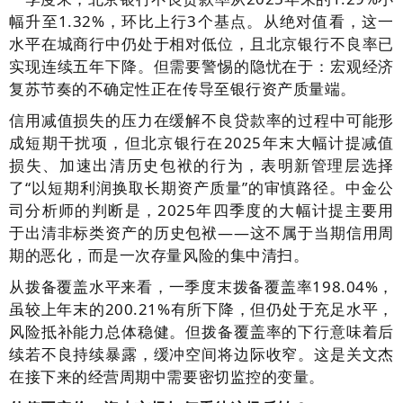
幅升至1.32%，环比上行3个基点。从绝对值看，这一
水平在城商行中仍处于相对低位，且北京银行不良率已
实现连续五年下降。但需要警惕的隐忧在于：宏观经济
复苏节奏的不确定性正在传导至银行资产质量端。
信用减值损失的压力在缓解不良贷款率的过程中可能形
成短期干扰项，但北京银行在2025年末大幅计提减值
损失、加速出清历史包袱的行为，表明新管理层选择
了“以短期利润换取长期资产质量”的审慎路径。中金公
司分析师的判断是，2025年四季度的大幅计提主要用
于出清非标类资产的历史包袱——这不属于当期信用周
期的恶化，而是一次存量风险的集中清扫。
从拨备覆盖水平来看，一季度末拨备覆盖率198.04%，
虽较上年末的200.21%有所下降，但仍处于充足水平，
风险抵补能力总体稳健。但拨备覆盖率的下行意味着后
续若不良持续暴露，缓冲空间将边际收窄。这是关文杰
在接下来的经营周期中需要密切监控的变量。