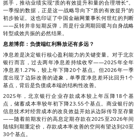
抓手，推动业绩实现“质的有效提升和量的合理增长”。
一季报的数据，正是这一战略导向下“质的有效提升”的
初步验证。这也印证了中国金融网董事长何世红的判断
——反转并非短期反弹，而是行业周期回暖与自身战略
转型成效共振的必然结果。
息差博弈：负债端红利释放还有多远？
净息差是决定银行核心盈利能力的关键变量。对于北京
银行而言，过去两年净息差持续收窄——2025年全年
净息差1.27%，较上年下降20个基点。但2026年一季
度出现了边际改善的迹象，单季度净息差环比回升1个
基点，背后是负债成本端的结构性改善。
2025年，北京银行企业存款成本较上年压降18个基
点，储蓄成本率较年初下降23.55个基点。商业银行的
信息技术对经营成本的改良效益开始从边际传导至存量
——随着前期发行的高息定期存款在2025至2026年间
陆续到期重定价，存款成本率改善的空间有望达到20至
30个基点。