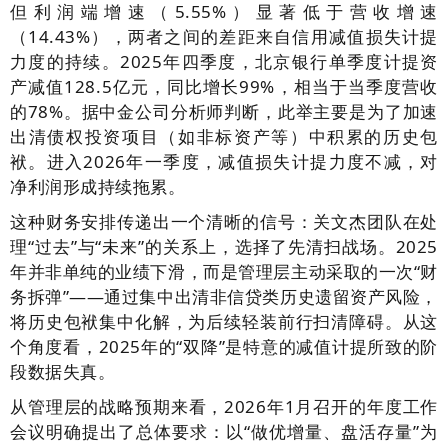
但利润端增速（5.55%）显著低于营收增速
（14.43%），两者之间的差距来自信用减值损失计提
力度的持续。2025年四季度，北京银行单季度计提资
产减值128.5亿元，同比增长99%，相当于当季度营收
的78%。据中金公司分析师判断，此举主要是为了加速
出清债权投资项目（如非标资产等）中积累的历史包
袱。进入2026年一季度，减值损失计提力度不减，对
净利润形成持续拖累。
这种财务安排传递出一个清晰的信号：关文杰团队在处
理“过去”与“未来”的关系上，选择了先清扫战场。2025
年并非单纯的业绩下滑，而是管理层主动采取的一次“财
务拆弹”——通过集中出清非信贷类历史遗留资产风险，
将历史包袱集中化解，为后续轻装前行扫清障碍。从这
个角度看，2025年的“双降”是特意的减值计提所致的阶
段数据失真。
从管理层的战略预期来看，2026年1月召开的年度工作
会议明确提出了总体要求：以“做优增量、盘活存量”为