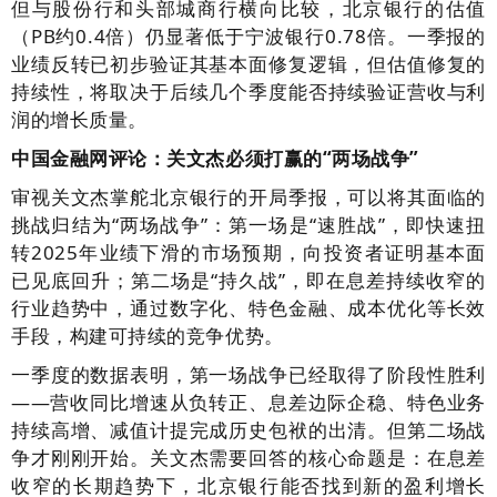
但与股份行和头部城商行横向比较，北京银行的估值
（PB约0.4倍）仍显著低于宁波银行0.78倍。一季报的
业绩反转已初步验证其基本面修复逻辑，但估值修复的
持续性，将取决于后续几个季度能否持续验证营收与利
润的增长质量。
中国金融网评论：关文杰必须打赢的“两场战争”
审视关文杰掌舵北京银行的开局季报，可以将其面临的
挑战归结为“两场战争”：第一场是“速胜战”，即快速扭
转2025年业绩下滑的市场预期，向投资者证明基本面
已见底回升；第二场是“持久战”，即在息差持续收窄的
行业趋势中，通过数字化、特色金融、成本优化等长效
手段，构建可持续的竞争优势。
一季度的数据表明，第一场战争已经取得了阶段性胜利
——营收同比增速从负转正、息差边际企稳、特色业务
持续高增、减值计提完成历史包袱的出清。但第二场战
争才刚刚开始。关文杰需要回答的核心命题是：在息差
收窄的长期趋势下，北京银行能否找到新的盈利增长