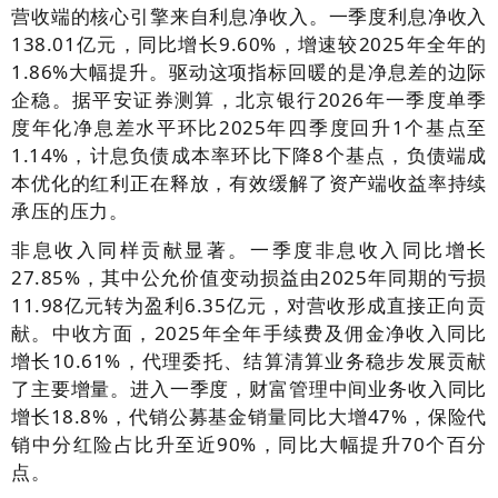
营收端的核心引擎来自利息净收入。一季度利息净收入
138.01亿元，同比增长9.60%，增速较2025年全年的
1.86%大幅提升。驱动这项指标回暖的是净息差的边际
企稳。据平安证券测算，北京银行2026年一季度单季
度年化净息差水平环比2025年四季度回升1个基点至
1.14%，计息负债成本率环比下降8个基点，负债端成
本优化的红利正在释放，有效缓解了资产端收益率持续
承压的压力。
非息收入同样贡献显著。一季度非息收入同比增长
27.85%，其中公允价值变动损益由2025年同期的亏损
11.98亿元转为盈利6.35亿元，对营收形成直接正向贡
献。中收方面，2025年全年手续费及佣金净收入同比
增长10.61%，代理委托、结算清算业务稳步发展贡献
了主要增量。进入一季度，财富管理中间业务收入同比
增长18.8%，代销公募基金销量同比大增47%，保险代
销中分红险占比升至近90%，同比大幅提升70个百分
点。