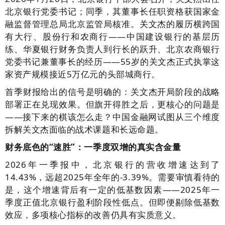
北京银行党委书记；同季，其董事长任职资格获国家金
融监督管理总局北京监管局核准。关文杰的履历横跨国
有大行、股份行和农商行——中国建设银行的基层历
练、华夏银行财务负责人到行长的跃升、北京农商银行
党委书记兼董事长的经历——55岁的关文杰正式执掌这
家资产规模接近5万亿元的头部城商行。
首季财报给出的信号是明确的：关文杰开局阶段的战略
部署正在兑现效果。但旗开得胜之后，更核心的问题是
——接下来的棋该怎么走？中国金融网试图从三个维度
拆解关文杰面临的战术课题和长远命题。
财务底色的“速胜”：一季度双增的真实含金量
2026年一季报中，北京银行的营收增速达到了
14.43%，远超2025年全年的-3.39%。需要审慎看待的
是，这个增速背后有一定的低基数因素——2025年一
季度正值北京银行盈利阶段性低点。但即便剔除低基数
效应，多项核心指标的改善仍具有实质意义。