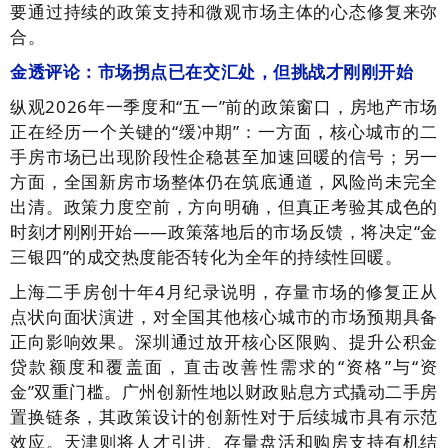
要通过持续的政策支持和微观市场主体的心态修复来弥
合。
金透评论：市场拐点已在交汇处，但挑战才刚刚开始
纵观2026年一季度和“五一”前的政策窗口，房地产市场
正在经历一个关键的“缓冲期”：一方面，核心城市的二
手房市场已出现阶段性企稳甚至加速回暖的信号；另一
方面，全国新房市场整体仍在筑底通道，风险尚未完全
出清。政策力度空前，方向明确，但真正考验其成色的
时刻才刚刚开始——政策落地后的市场反馈，将决定“金
三银四”的成交热度能否转化为全年的持续性回暖。
上海二手房创十年4月纪录说明，存量市场的修复正从
点状向面状演进，对全国其他核心城市的市场预期具备
正向影响效果。深圳通过放开核心区限购、提升公积金
贷款额度和覆盖面，直击改善性需求的“资格”与“资
金”双重门槛。广州创新性地以财政贴息方式撬动二手房
置换链条，其政策设计的创新性对于后续城市具有示范
效应。天津则将人才引进、存量盘活和购房支持有机结