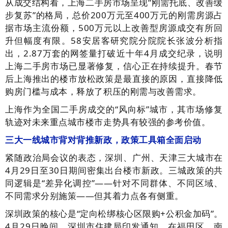
从成交结构看，上海二手房市场呈现“刚需托底、改善缓
步复苏”的格局，总价200万元至400万元的刚需房源占
据市场主流份额，500万元以上改善型房源成交有所回
升但幅度有限。58安居客研究院分院院长张波分析指
出，2.87万套的网签量打破近十年4月成交纪录，说明
上海二手房市场已显著修复，信心正在持续提升。春节
后上海推出的楼市放松政策是最直接的原因，直接降低
购房门槛与成本，释放了积压的刚需与改善需求。
上海作为全国二手房成交的“风向标”城市，其市场修复
轨迹对未来重点城市楼市走势具有较强的参考价值。
三大一线城市背对背推新政，政策工具箱全面启动
紧随政治局会议的表态，深圳、广州、天津三大城市在
4月29日至30日期间密集出台楼市新政。三城政策的共
同逻辑是“差异化调控”——针对不同群体、不同区域、
不同需求分别施策——但其着力点各有侧重。
深圳政策的核心是“定向松绑核心区限购+公积金加码”。
4月29日晚间，深圳市住建局印发通知，在福田区、南