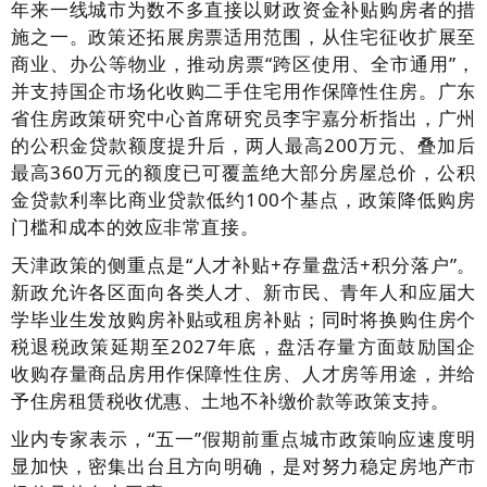
年来一线城市为数不多直接以财政资金补贴购房者的措
施之一。政策还拓展房票适用范围，从住宅征收扩展至
商业、办公等物业，推动房票“跨区使用、全市通用”，
并支持国企市场化收购二手住宅用作保障性住房。广东
省住房政策研究中心首席研究员李宇嘉分析指出，广州
的公积金贷款额度提升后，两人最高200万元、叠加后
最高360万元的额度已可覆盖绝大部分房屋总价，公积
金贷款利率比商业贷款低约100个基点，政策降低购房
门槛和成本的效应非常直接。
天津政策的侧重点是“人才补贴+存量盘活+积分落户”。
新政允许各区面向各类人才、新市民、青年人和应届大
学毕业生发放购房补贴或租房补贴；同时将换购住房个
税退税政策延期至2027年底，盘活存量方面鼓励国企
收购存量商品房用作保障性住房、人才房等用途，并给
予住房租赁税收优惠、土地不补缴价款等政策支持。
业内专家表示，“五一”假期前重点城市政策响应速度明
显加快，密集出台且方向明确，是对努力稳定房地产市