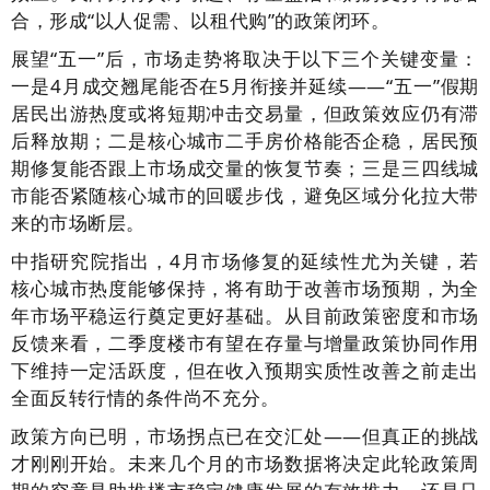
合，形成“以人促需、以租代购”的政策闭环。
展望“五一”后，市场走势将取决于以下三个关键变量：
一是4月成交翘尾能否在5月衔接并延续——“五一”假期
居民出游热度或将短期冲击交易量，但政策效应仍有滞
后释放期；二是核心城市二手房价格能否企稳，居民预
期修复能否跟上市场成交量的恢复节奏；三是三四线城
市能否紧随核心城市的回暖步伐，避免区域分化拉大带
来的市场断层。
中指研究院指出，4月市场修复的延续性尤为关键，若
核心城市热度能够保持，将有助于改善市场预期，为全
年市场平稳运行奠定更好基础。从目前政策密度和市场
反馈来看，二季度楼市有望在存量与增量政策协同作用
下维持一定活跃度，但在收入预期实质性改善之前走出
全面反转行情的条件尚不充分。
政策方向已明，市场拐点已在交汇处——但真正的挑战
才刚刚开始。未来几个月的市场数据将决定此轮政策周