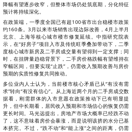
降幅有望逐步收窄，但整体市场仍处筑底期，分化特征
预计将持续深化。
在政策端，一季度全国已有超100省市出台稳楼市政策
约160条。3月以来市场销售出现边际改善，4月上半月
北京、上海等核心城市楼市修复延续。中指研究院表
示，在“好房子”项目入市及传统旺季叠加带动下，二季
度核心城市新房及二手房成交量有望得到一定支撑；同
时，在挂牌量趋稳背景下，二手房价格跌幅有望维持在
窄幅区间，但要实现“止跌”，仍需收入预期改善与房价
预期的实质性修复共同推动。
多位业内人士认为，当前楼市核心矛盾已从“有没有需
求”转向“有没有信心”。从上海近两个月的二手房成交数
据看，刚需群体的入市意愿在政策推动下已有明显提
升，但中长期看，居民收入预期和市场信心的恢复仍需
更长时间。马光远提出，房地产市场大概率已经跌不动
了，这不意味着房价会暴涨，而是说明该挤的水分已基
本挤完。不过，“跌不动”和“能上涨”之间的距离，仍需