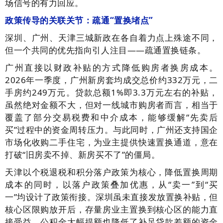
场信号的有力回应。
政策传导的关联关节：疏通“置换堵点”
深圳、广州、天津三城新政在各自着力点上殊途不同，
但一个共同的优先指向引人注目——疏通置换链条。
广州直接以财政补贴的方式降低购房者换房成本。
2026年一季度，广州新房套均成交总价约332万元，二
手房约249万元。贷款总额1%即3.3万元左右的补贴，
虽然绝对金额不大，但对一线城市购房者而言，相当于
覆盖了部分交易税费和中介成本，能够缓解“先卖后
买”过程中的资金周转压力。与此同时，广州还支持国企
市场化收购二手住宅，为业主提供快速置换通道，意在
打破“旧房卖不掉、新房买不了”的僵局。
天津以个税退税和积分落户政策为核心，降低置换周期
成本的同时，以落户政策叠加优惠，从“卖一”到“买
一”均设计了政策衔接。深圳虽未直接发放置换补贴，但
核心区限购放开后，存量房业主置换到核心区的能力直
接受益，公积金大幅提额也降低了补足贷款差额的资金