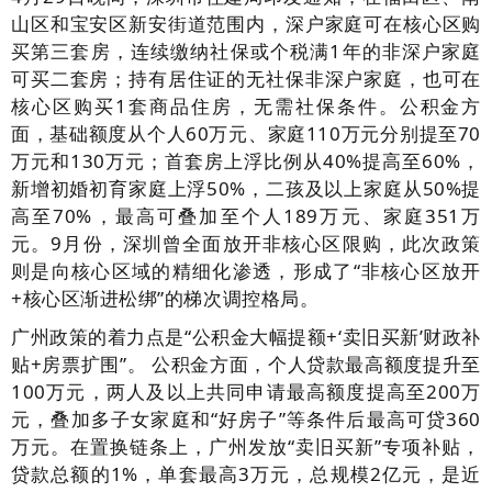
山区和宝安区新安街道范围内，深户家庭可在核心区购
买第三套房，连续缴纳社保或个税满1年的非深户家庭
可买二套房；持有居住证的无社保非深户家庭，也可在
核心区购买1套商品住房，无需社保条件。公积金方
面，基础额度从个人60万元、家庭110万元分别提至70
万元和130万元；首套房上浮比例从40%提高至60%，
新增初婚初育家庭上浮50%，二孩及以上家庭从50%提
高至70%，最高可叠加至个人189万元、家庭351万
元。9月份，深圳曾全面放开非核心区限购，此次政策
则是向核心区域的精细化渗透，形成了“非核心区放开
+核心区渐进松绑”的梯次调控格局。
广州政策的着力点是“公积金大幅提额+‘卖旧买新’财政补
贴+房票扩围”。 公积金方面，个人贷款最高额度提升至
100万元，两人及以上共同申请最高额度提高至200万
元，叠加多子女家庭和“好房子”等条件后最高可贷360
万元。在置换链条上，广州发放“卖旧买新”专项补贴，
贷款总额的1%，单套最高3万元，总规模2亿元，是近