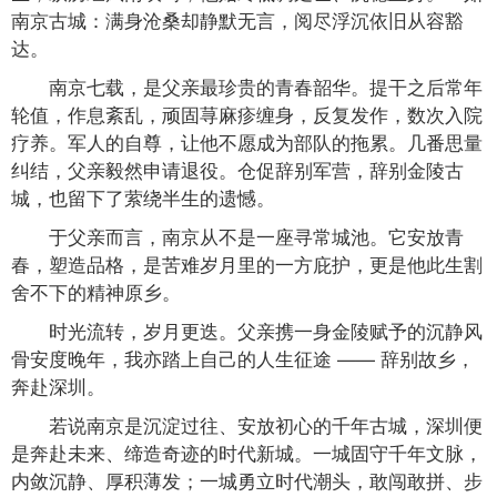
南京古城：满身沧桑却静默无言，阅尽浮沉依旧从容豁
达。
南京七载，是父亲最珍贵的青春韶华。提干之后常年
轮值，作息紊乱，顽固荨麻疹缠身，反复发作，数次入院
疗养。军人的自尊，让他不愿成为部队的拖累。几番思量
纠结，父亲毅然申请退役。仓促辞别军营，辞别金陵古
城，也留下了萦绕半生的遗憾。
于父亲而言，南京从不是一座寻常城池。它安放青
春，塑造品格，是苦难岁月里的一方庇护，更是他此生割
舍不下的精神原乡。
时光流转，岁月更迭。父亲携一身金陵赋予的沉静风
骨安度晚年，我亦踏上自己的人生征途 —— 辞别故乡，
奔赴深圳。
若说南京是沉淀过往、安放初心的千年古城，深圳便
是奔赴未来、缔造奇迹的时代新城。一城固守千年文脉，
内敛沉静、厚积薄发；一城勇立时代潮头，敢闯敢拼、步