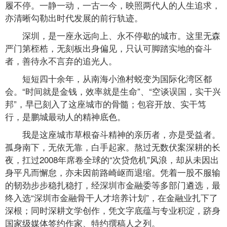
履不停。一静一动，一古一今，映照两代人的人生追求，
亦清晰勾勒出时代发展的前行轨迹。
深圳，是一座永远向上、永不停歇的城市。这里无森
严门第桎梏，无刻板出身偏见，只认可脚踏实地的奋斗
者，善待永不言弃的追光人。
短短四十余年，从南海小渔村蜕变为国际化湾区都
会。“时间就是金钱，效率就是生命”、“空谈误国，实干兴
邦”，早已刻入了这座城市的骨髓；包容开放、实干笃
行，是鹏城最动人的精神底色。
我是这座城市草根奋斗精神的亲历者，亦是受益者。
孤身南下，无依无靠，白手起家。熬过无数伏案深耕的长
夜，扛过2008年席卷全球的“次贷危机”风浪，却从未因出
身平凡而懈怠，亦未因前路崎岖而退缩。凭着一股不服输
的韧劲步步稳扎稳打，经深圳市金融委等多部门遴选，最
终入选“深圳市金融骨干人才培养计划”，在金融业扎下了
深根；同时深耕文学创作，凭文字底蕴与专业积淀，跻身
国家级媒体签约作家、特约撰稿人之列。