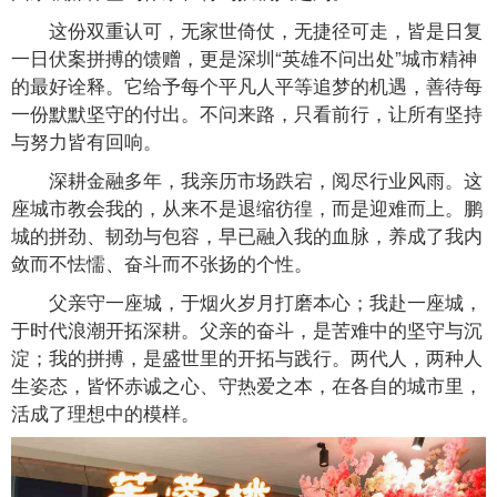
这份双重认可，无家世倚仗，无捷径可走，皆是日复
一日伏案拼搏的馈赠，更是深圳“英雄不问出处”城市精神
的最好诠释。它给予每个平凡人平等追梦的机遇，善待每
一份默默坚守的付出。不问来路，只看前行，让所有坚持
与努力皆有回响。
深耕金融多年，我亲历市场跌宕，阅尽行业风雨。这
座城市教会我的，从来不是退缩彷徨，而是迎难而上。鹏
城的拼劲、韧劲与包容，早已融入我的血脉，养成了我内
敛而不怯懦、奋斗而不张扬的个性。
父亲守一座城，于烟火岁月打磨本心；我赴一座城，
于时代浪潮开拓深耕。父亲的奋斗，是苦难中的坚守与沉
淀；我的拼搏，是盛世里的开拓与践行。两代人，两种人
生姿态，皆怀赤诚之心、守热爱之本，在各自的城市里，
活成了理想中的模样。