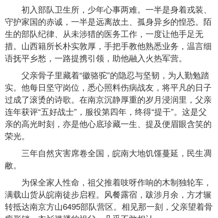
初入部队卫生所，少年心事两难。一半是身着戎装、
守护家国的赤诚，一半是远离故土、孤身异乡的惶恐。陌
生的部队纪律、从未涉猎的医务工作，一度让他手足无
措。山西籍所长朴实敦厚，手把手教他熟悉业务，温言细
语抚平乡愁，一路提携引领，助他融入火热军营。
父亲骨子里藏着“徽骆驼”的隐忍与坚韧，为人勤勉踏
实。他每日坚守岗位，悉心照料伤病战友，将平凡的日子
过成了滚烫的诗歌。在南京沉静厚重的岁月浸润里，父亲
连年获评“五好战士”，服役第四年，终得“提干”。这是父
亲的高光时刻，亦是他心底珍藏一生、提及便眉眼含笑的
荣光。
三年自然灾害席卷全国，皖南大地饥馑蔓延，民生凋
敝。
为保全家人性命，祖父推着吱呀作响的木制独轮车，
满载山货从皖南徒步启程。风餐露宿，跋涉月余，方才辗
转抵达南京方山6495部队营区。相见那一刻，父亲望着骨