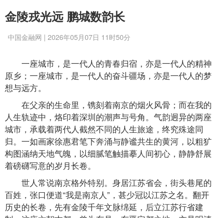
金陵戎光远 鹏城数韵长
中国金融网 | 2026年05月07日 11时50分
一座城市，是一代人的青春归宿，亦是一代人的精神
原乡；一座城市，是一代人的奋斗疆场，亦是一代人的梦
想与远方。
在父亲的生命里，镌刻着南京的烟火风骨；而在我的
人生轨迹中，烙印着深圳的潮声与号角。气韵迥异的两座
城市，承载着两代人截然不同的人生旅途，终究殊途同
归。一如画家徐惠君笔下奔涌与静谧共生的黄河，以粗犷
构图涵纳天地气魄，以细腻笔触描摹人间初心，静静舒展
着磅礴写意的岁月长卷。
世人常说南京格外特别。身居江苏省会，街头巷尾的
百姓，张口便道“我是南京人”，甚少冠以江苏之名。翻开
历史的长卷，先有金陵千年文脉绵延，后立江苏行省建