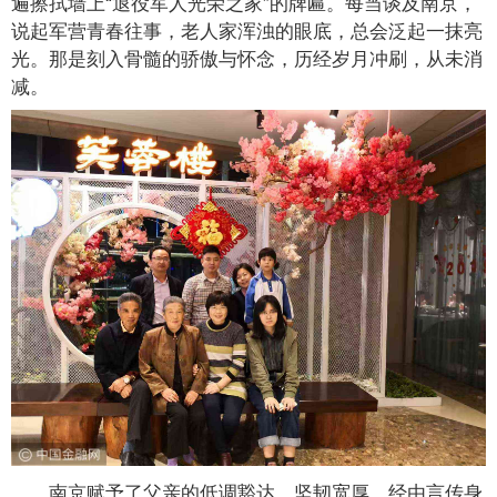
遍擦拭墙上“退役军人光荣之家”的牌匾。每当谈及南京，
说起军营青春往事，老人家浑浊的眼底，总会泛起一抹亮
光。那是刻入骨髓的骄傲与怀念，历经岁月冲刷，从未消
减。
南京赋予了父亲的低调豁达、坚韧宽厚，经由言传身