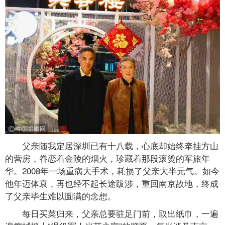
父亲随我定居深圳已有十八载，心底却始终牵挂方山
的营房，眷恋着金陵的烟火，珍藏着那段滚烫的军旅年
华。2008年一场重病大手术，耗损了父亲大半元气。如今
他年迈体衰，再也经不起长途跋涉，重回南京故地，终成
了父亲毕生难以圆满的念想。
每日买菜归来，父亲总要驻足门前，取出纸巾，一遍