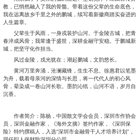
教，已悄然融入了我的骨髓。带着这份父辈的生命底色，
我在远离故乡千里之外的鹏城，续写着新徽商踏实奋进的
人生篇章。
父辈生于风雨，一身戎装护山河。于金陵古城，把青
春淬成风骨；我辈逢于盛世，深耕金融守安稳。于鹏城新
城，把坚守化作担当。
风过金陵，戎光犹在；潮起鹏城，文韵悠长。
黄河万里奔涌，沧澜藏锋，生生不息。徐惠君以笔墨
为舟，载着母亲河的深情与长思，将一代代人的初心风
骨，晕染成一卷山河长歌。墨韵沁纸，山河不语，岁月自
沉香。
作者简介：陈杨，中国散文学会会员，深圳市作协会
员，深圳金融作家，《海外文摘》签约作家，《深圳保
险》特约撰稿人，入选“深圳市金融骨干人才培养计划”，
现任职人保财险深圳分公司。