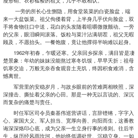
瘦形销、衣衫褴褛的祖父，几乎不敢相认。
一旁的所长心生恻隐，用食堂装菜的白瓷脸盆，端
来一大盆饭菜。祖父佝偻着背，上半身几乎伏向脸盆，双
手将食物往口中送，花白的头发随着咀嚼微微颤动。一旁
的父亲，眼泪瞬间滚落。饭粒与菜汁沾满胡茬，祖父无暇
顾及，不愿抬头。一餐饱腹，竟让他撑得半响难以起身。
1962年初春，乍暖还寒。父亲回乡探亲，满目皆是凄
楚景象：年幼的妹妹没能熬过寒冬饥馁，早早夭折；祖母
饥寒交迫，万般无奈吞食观音土充饥，终因积食难消，含
憾离世。
军营里的安稳岁月，与故乡眼前的苦难两相映照，深
深撞击、撕扯着父亲的心田。那是一种无以言说的、深沉
而复杂的痛楚与责任。
时任军区司令员秦基伟巡营讲话，言辞铿锵，字字入
心。家国大义、军人担当、宽厚向善、向阳而生，这番教
诲深深烙印心底，成为父亲一生立身行事的准则。往后半
生，纵历经风雨坎坷，他始终低调处世、沉稳立身。一如