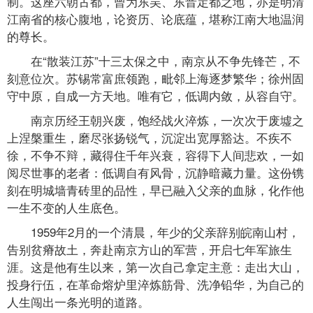
制。这座六朝古都，曾为东吴、东晋定都之地，亦是明清
江南省的核心腹地，论资历、论底蕴，堪称江南大地温润
的尊长。
在“散装江苏”十三太保之中，南京从不争先锋芒，不
刻意位次。苏锡常富庶领跑，毗邻上海逐梦繁华；徐州固
守中原，自成一方天地。唯有它，低调内敛，从容自守。
南京历经王朝兴废，饱经战火淬炼，一次次于废墟之
上涅槃重生，磨尽张扬锐气，沉淀出宽厚豁达。不疾不
徐，不争不辩，藏得住千年兴衰，容得下人间悲欢，一如
阅尽世事的老者：低调自有风骨，沉静暗藏力量。这份镌
刻在明城墙青砖里的品性，早已融入父亲的血脉，化作他
一生不变的人生底色。
1959年2月的一个清晨，年少的父亲辞别皖南山村，
告别贫瘠故土，奔赴南京方山的军营，开启七年军旅生
涯。这是他有生以来，第一次自己拿定主意：走出大山，
投身行伍，在革命熔炉里淬炼筋骨、洗净铅华，为自己的
人生闯出一条光明的道路。