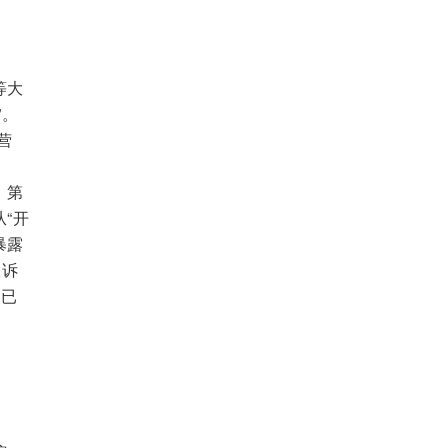
等大
”。
营
、第
“开
暴露
投诉
度已
。