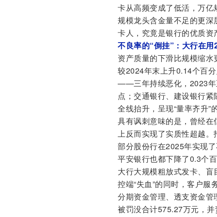
卡从高频变成了低活，万亿
规模龙头含金量不足的更深
卡人，究竟是银行的优质资
不良率的“倒挂”：大行在用
资产质量的下滑比规模缩水更
较2024年末上升0.14个
——三年持续恶化，2023年至2
点；交通银行、建设银行紧随
全线抬升，呈现“量率齐升”
具有讽刺意味的是，曾经在
上反而实现了实质性超越。招
部分股份行在2025年实现
平安银行也都下降了0.3个
大行大规模粗放式发卡、盲
控端“失血”的同时，客户服
分期资金管理、透支资金管
被罚没合计575.27万元，