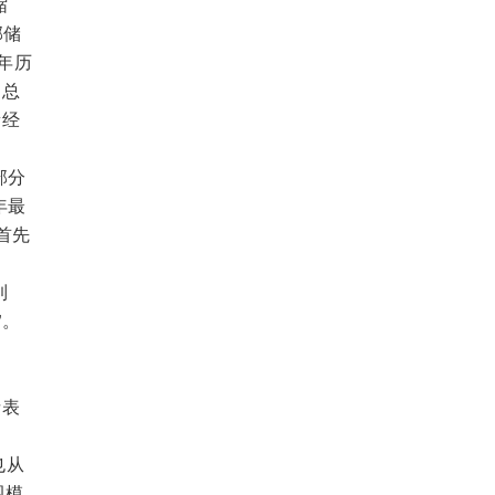
缩
邮储
2年历
口总
量经
部分
年最
首先
到
”。
债表
也从
规模