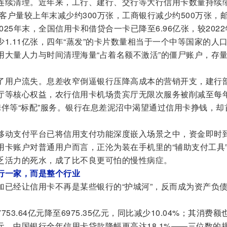
连续清理。近年来，工行、建行、交行等大行信用卡数量持续
卡客户量较上年末减少约300万张，工商银行减少约500万张，
025年末，全国信用卡和借贷合一卡已降至6.96亿张，较202
少1.11亿张，四年“蒸发”的卡片数量相当于一个中等国家的人
用大量人力与时间清理海量“占着名额不激活”的僵尸账户，存
了用户流失。息差收窄倒逼银行压降高成本的营销开支，建行
厅等核心权益，农行信用卡机场贵宾厅无限次服务被削减至每
携伴等“标配”服务。银行在息差泥沼中渴望通过信用卡挣钱，却
移动支付平台已将信用支付功能深度嵌入场景之中，资金即时
用卡账户对普通用户而言，正沦为装在手机里的“辅助支付工具
乏活力的死水，成了比不良更可怕的慢性病症。
行一家，而是整个行业
加已经让信用卡不再是某些银行的“护城河”，反而成为资产负
3.64亿元降至6975.35亿元，同比减少10.04%；其消费额
万亿元。中国银行全年信用卡贷款降幅更高达18.1%——三位数的