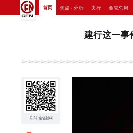
首页
焦点 · 分析
央行
金管总局
建行这一事
关注金融网