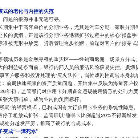
模式的老化与内控的失范
。问题的根源并非无迹可寻。
长期集中于高客单价的分期业务，尤其是汽车分期、家装分期
处长的虞炯，正是该行分期业务迅猛扩张过程中的核心“操盘手
标准被无形中放宽，贷后管理逐步松懈，前端对客户的“掠夺式
。
等领域历来是金融寻租的重灾区——经销商返佣、场景方分成
大的利益链条面前，银行内部人员的廉洁风险极易失控。虞炯从
事客户服务和投诉处理的“灭火队长”，岗位戏剧性调转本身就
现实：前期快速积累的资产质量问题，开始集中反映为海量客户
2026年初，监管部门对信用卡分期资金违规使用情形的处罚力
多张大额罚单，成为业内的负面标杆。
拾残局”的经营模式，已构成国有大行信用卡业务的系统性隐患
令”叫停了粗放式扩张，监管层以“睡眠卡比例超过20%不得新增发
违规处分越发严厉，推高了银行的合规成本。
变成“一潭死水”