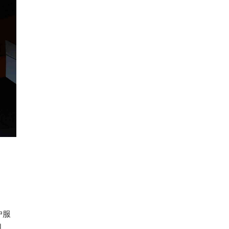
户服
月，