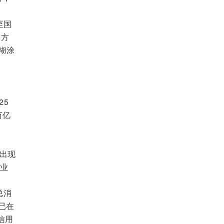
至国
的方
糊涂
25
万亿
至
部出现
行业
总消
已在
信用