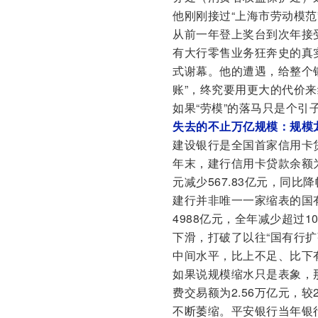
他刚刚接过“上海市劳动模范
从前一年登上奖台到次年接
有大行零售业务狂奔史的真
式谢幕。他的遭遇，给整个
账”，终究要用更大的代价
如果“劳模”的落马只是个引
失去的不止万亿规模：规模龙
建设银行是全国首家信用卡贷
年末，建行信用卡贷款余额为1
元减少567.83亿元，同比降
建行并非唯一一家缩表的国有
4988亿元，全年减少超过1
下滑，打破了以往“国有行扩
中间水平，比上不足、比下
如果说规模缩水只是表象，
费交易额为2.56万亿元，较
不断萎缩。平安银行当年银行