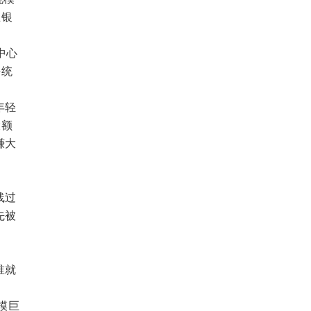
业银
中心
块统
年轻
大额
赚大
线过
先被
应
谁就
模巨