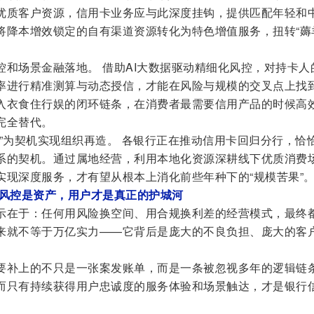
优质客户资源，信用卡业务应与此深度挂钩，提供匹配年轻和
将降本增效锁定的自有渠道资源转化为特色增值服务，扭转“薅
控和场景金融落地。 借助AI大数据驱动精细化风控，对持卡人
率进行精准测算与动态授信，才能在风险与规模的交叉点上找
入衣食住行娱的闭环链条，在消费者最需要信用产品的时候高
完全替代。
”为契机实现组织再造。 各银行正在推动信用卡回归分行，恰
系的契机。通过属地经营，利用本地化资源深耕线下优质消费
实现深度服务，才有望从根本上消化前些年种下的“规模苦果”
，风控是资产，用户才是真正的护城河
示在于：任何用风险换空间、用合规换利差的经营模式，最终
来就不等于万亿实力——它背后是庞大的不良负担、庞大的客
要补上的不只是一张案发账单，而是一条被忽视多年的逻辑链
而只有持续获得用户忠诚度的服务体验和场景触达，才是银行