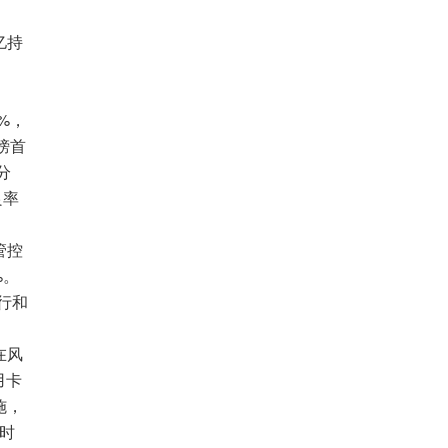
亿持
%，
榜首
分
良率
管控
%。
行和
在风
用卡
施，
的时