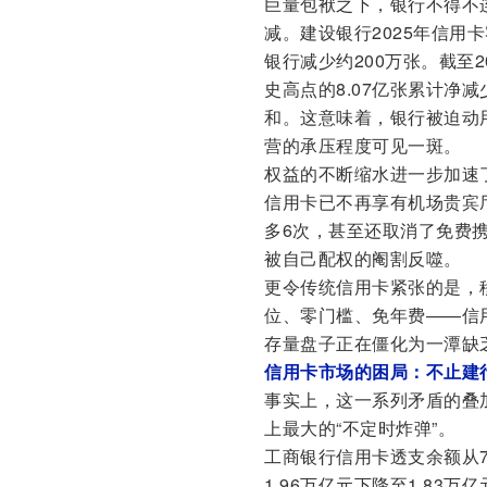
巨量包袱之下，银行不得不
减。建设银行2025年信用
银行减少约200万张。截至2
史高点的8.07亿张累计净减
和。这意味着，银行被迫动
营的承压程度可见一斑。
权益的不断缩水进一步加速
信用卡已不再享有机场贵宾
多6次，甚至还取消了免费
被自己配权的阉割反噬。
更令传统信用卡紧张的是，
位、零门槛、免年费——信
存量盘子正在僵化为一潭缺
信用卡市场的困局：不止建
事实上，这一系列矛盾的叠
上最大的“不定时炸弹”。
工商银行信用卡透支余额从775
1.96万亿元下降至1.83