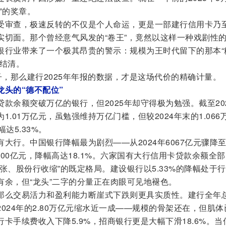
”的奖章。
受审查，极速反转的不仅是个人命运，更是一部建行信用卡乃
实切面。那个曾经意气风发的“卷王”，竟然以这样一种戏剧性
银行业带来了一个极其昂贵的警示：规模为王时代留下的那本“
来结清。
子，那么建行2025年年报的数据，才是这场代价的精确计量。
头的“德不配位”
款余额突破万亿的银行，但2025年却守得极为勉强。截至20
.01万亿元，虽勉强维持万亿门槛，但较2024年末的1.066
幅达5.33%。
大行。中国银行降幅最为剧烈——从2024年6067亿元骤降
000亿元，降幅高达18.1%。六家国有大行信用卡贷款余额全
张、股份行收缩”的既定格局。建设银行以5.33%的降幅处于
有余，但“龙头”二字的分量正在肉眼可见地褪色。
那么交易活力和盈利能力断崖式下跌则更具实质性。建行全年
2024年的2.80万亿元缩水近一成——规模的骨架还在，但肌体
卡手续费收入下降5.9%，招商银行更是大幅下滑18.6%。当