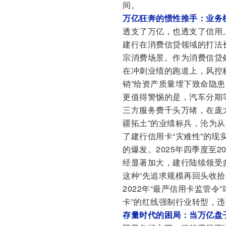
间。
万亿狂奔的惯性推手：业务
透支了万亿，也透支了信用
建行在消费信贷领域的打法
宗消费场景。作为消费信贷
在冲刺业绩的跑道上，风控
销”给资产质量埋下致命隐患
更值得警惕的是，汽车分期
三方服务费千头万绪，在庞
疆拓土”的业绩标兵，沦为从
了建行信用卡“灾难性”的
的爆发。2025年四季度至
经显著加大，建行陆续领受
这种“先追求规模再回头收
2022年“最严信用卡监管
卡”的红线强制行业转型，
存量时代的困局：当万亿盘子