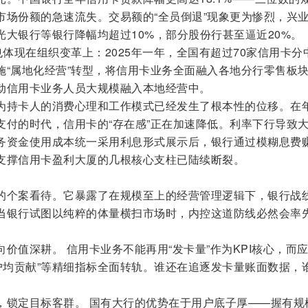
市场份额的急速流失。交易额的“全员倒退”现象更为惨烈，兴
大银行等银行降幅均超过10%，部分股份行甚至逼近20%。
也体现在组织变革上：2025年一年，全国有超过70家信用卡分
施“属地化经营”转型，将信用卡业务全面融入各地分行零售板
动信用卡业务人员大规模融入本地经营中。
为持卡人的消费心理和工作模式已经发生了根本性的位移。在
支付的时代，信用卡的“存在感”正在加速降低。利率下行导致
务资金使用成本统一采用利息形式展示后，银行通过模糊息费
支撑信用卡盈利大厦的几根核心支柱已陆续断裂。
的个案看待。它暴露了在规模至上的经营管理逻辑下，银行战
当银行试图以纯粹的体量横扫市场时，内控这道防线必然会率
价值深耕。 信用卡业务不能再用“发卡量”作为KPI核心，而
”“户均贡献”等精细指标全面转轨。谁还在追逐发卡量账面数据，
。
，锁定目标客群。 国有大行的优势在于用户底子厚——握有规