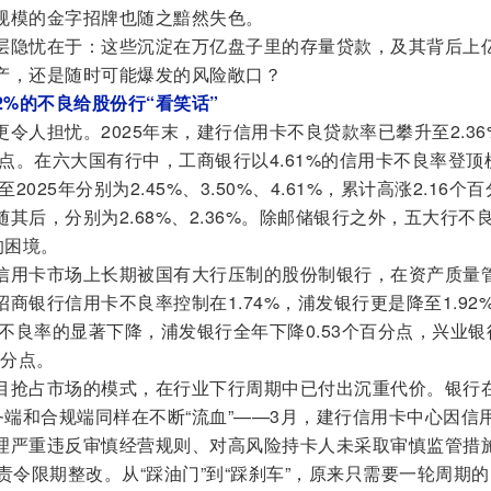
规模的金字招牌也随之黯然失色。
层隐忧在于：这些沉淀在万亿盘子里的存量贷款，及其背后上
产，还是随时可能爆发的风险敞口？
2%的不良给股份行“看笑话”
令人担忧。2025年末，建行信用卡不良贷款率已攀升至2.36
百分点。在六大国有行中，工商银行以4.61%的信用卡不良率登顶
025年分别为2.45%、3.50%、4.61%，累计高涨2.16个百
其后，分别为2.68%、2.36%。除邮储银行之外，五大行不
的困境。
信用卡市场上长期被国有大行压制的股份制银行，在资产质量
商银行信用卡不良率控制在1.74%，浦发银行更是降至1.92
了不良率的显著下降，浦发银行全年下降0.53个百分点，兴业银
百分点。
目抢占市场的模式，在行业下行周期中已付出沉重代价。银行
务端和合规端同样在不断“流血”——3月，建行信用卡中心因信
理严重违反审慎经营规则、对高风险持卡人未采取审慎监管措
并责令限期整改。从“踩油门”到“踩刹车”，原来只需要一轮周期