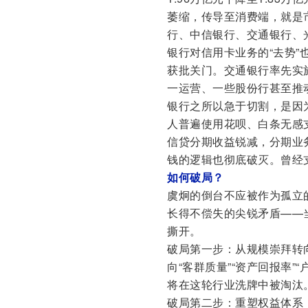
萎缩，传导至消费端，就是
行、中信银行、交通银行、光
银行对信用卡业务的“去势”
获批关门。交通银行率先实
一运营、一些股份行甚至推
银行之所以急于切割，是因
人普遍使用花呗、白条无感
信贷分期收益锐减，分期业
钱的逻辑也彻底破灭。曾经
如何破局？
虞炯的倒台不应被作为孤立
长得不偿失的尖锐矛盾——
撕开。
破局第一步：从规模崇拜转向
向“客群质量”“资产回报率
将在这轮行业洗牌中被淘汰
破局第二步：重塑权益体系