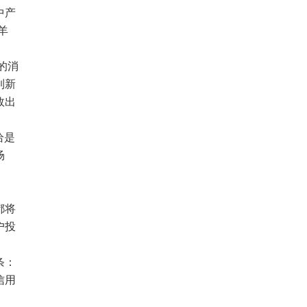
中产
羊
的消
到新
效出
恰是
场
。
都将
户投
条：
信用