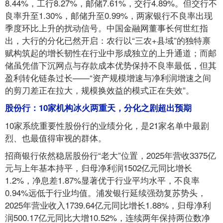
8.44%，工行8.27%，邮储7.61%，交行4.89%。但交行不
良率升至1.30%，邮储升至0.99%，两家银行不良率出现
季度环比上升的扰动信号。中国金融网董事长何世红指
出，大行的分化已然开启：农行以“三农+县域”的独特禀
赋构筑起的增长韧性在行业中形成独立的上升通道；而邮
储虽凭借下沉网点与存款成本优势保持不良率最低，但其
盈利转化链条过长——“资产规模增速与净利润增速之间
的剪刀差正在拉大，规模换效益的模式正在失效”。
股份行：10家机构冰火两重天，分化之剧超出预期
10家系统重要性股份行的业绩分化，是21家名单中最剧
烈、也最值得审视的群体。
招商银行依然稳居股份行“老大”位置，2025年营收3375亿
元与上年基本持平，归母净利润1502亿元同比增长
1.2%，净息差1.87%显著优于行业平均水平，不良率
0.94%远低于行业均值。浦发银行延续强劲复苏势头，
2025年营业收入1739.64亿元同比增长1.88%，归母净利
润500.17亿元同比大增10.52%，连续两年保持两位数净