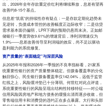
出，2026年全年存款重定价红利将继续释放，息差有望再
改善约8-15个基点。
但息差“筑底”的持续性存有疑点：一是存款定期化趋势未
见逆转，负债成本管控的改善幅度正边际收窄；二是信贷
需求基本面仍偏弱，LPR下调的预期仍悬而未决。正如邮
储银行一季度营收9.61%的增速背后，净利润增速仅为
1.9%——息差改善传导至利润端的效应，尚不足以驱动
盈利能力的系统修复。
资产质量的“表面稳定”与深层风险
从2025年年报和2026年一季报的不良率指标看，21家系
统重要性银行的资产质量整体稳定。但拨备覆盖率的分化
触目惊心。民生银行拨备覆盖率仅142.04%，远低于监管
红线之上，风险缓冲垫已十分薄弱。何世红对此点评道，
系统重要性银行的风险呈现出结构性转移特征——对公端
信用风险因房地产和地方债务的缓慢出清而逐步收敛，但
零售端信用卡和消费贷的违约正在多点暴露。大行和头部
股份行的拨备覆盖率普遍维持在200%以上，尚有缓冲空