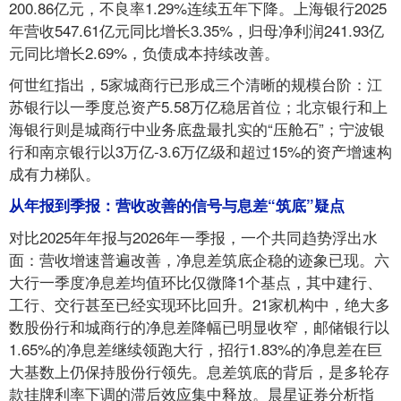
200.86亿元，不良率1.29%连续五年下降。上海银行2025
年营收547.61亿元同比增长3.35%，归母净利润241.93亿
元同比增长2.69%，负债成本持续改善。
何世红指出，5家城商行已形成三个清晰的规模台阶：江
苏银行以一季度总资产5.58万亿稳居首位；北京银行和上
海银行则是城商行中业务底盘最扎实的“压舱石”；宁波银
行和南京银行以3万亿-3.6万亿级和超过15%的资产增速构
成有力梯队。
从年报到季报：营收改善的信号与息差“筑底”疑点
对比2025年年报与2026年一季报，一个共同趋势浮出水
面：营收增速普遍改善，净息差筑底企稳的迹象已现。六
大行一季度净息差均值环比仅微降1个基点，其中建行、
工行、交行甚至已经实现环比回升。21家机构中，绝大多
数股份行和城商行的净息差降幅已明显收窄，邮储银行以
1.65%的净息差继续领跑大行，招行1.83%的净息差在巨
大基数上仍保持股份行领先。息差筑底的背后，是多轮存
款挂牌利率下调的滞后效应集中释放。晨星证券分析指