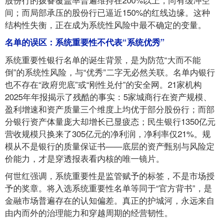
间；而局部承压的股份行已逼近150%的红线边缘。这种
结构性失衡，正在成为系统性风险中最不确定的变量。
名单的误区：系统重要性不代表“系统优秀”
系统重要性银行名单的诞生背景，是为防范“大而不能
倒”的系统性风险，与“优秀”二字无必然关联。名单内银行
也不存在“政府兜底”或“刚性兑付”的安全网。21家机构
2025年年报揭示了残酷的事实：5家城商行在资产规模、
盈利增速和资产质量三个维度上均优于部分股份行；而部
分银行资产体量庞大却增长已显疲态；民生银行1350亿元
营收规模只换来了305亿元的净利润，净利率仅21%。规
模从不是银行的质量保证书——底层的资产甄别与风险定
价能力，才是穿透报表看内核的唯一镜片。
何世红强调，系统重要性是监管赋予的标签，不是市场授
予的奖章。将入选系统重要性名单等同于“官方背书”，是
金融市场普遍存在的认知偏差。真正的护城河，永远来自
由内而外的治理能力和穿越周期的经营韧性。