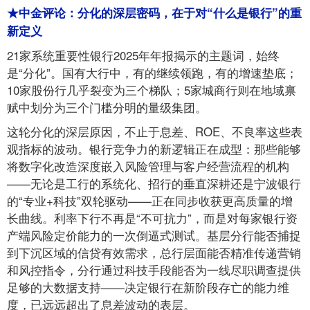
★中金评论：分化的深层密码，在于对“什么是银行”的重
新定义
21家系统重要性银行2025年年报揭示的主题词，始终
是“分化”。国有大行中，有的继续领跑，有的增速垫底；
10家股份行几乎裂变为三个梯队；5家城商行则在地域禀
赋中划分为三个门槛分明的量级集团。
这轮分化的深层原因，不止于息差、ROE、不良率这些表
观指标的波动。银行竞争力的新逻辑正在成型：那些能够
将数字化改造深度嵌入风险管理与客户经营流程的机构
——无论是工行的系统化、招行的垂直深耕还是宁波银行
的“专业+科技”双轮驱动——正在同步收获更高质量的增
长曲线。利率下行不再是“不可抗力”，而是对每家银行资
产端风险定价能力的一次倒逼式测试。基层分行能否捕捉
到下沉区域的信贷有效需求，总行层面能否精准传递营销
和风控指令，分行通过科技手段能否为一线尽职调查提供
足够的大数据支持——决定银行在新阶段存亡的能力维
度，已远远超出了息差波动的表层。