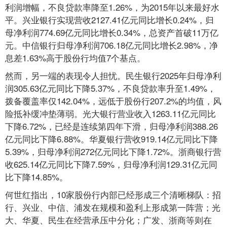
利润增幅，不良贷款率降至1.26%，为2015年以来最好水
平。兴业银行实现营收2127.41亿元同比增长0.24%，归
母净利润774.69亿元同比增长0.34%，总资产首破11万亿
元。中信银行归母净利润706.18亿元同比增长2.98%，净
息差1.63%高于股份行均值7个基点。
然而，另一端的表现令人担忧。民生银行2025年归母净利
润305.63亿元同比下降5.37%，不良贷款率升至1.49%，
拨备覆盖率仅142.04%，远低于股份行207.2%的均值，风
险抵补缓冲垫薄弱。光大银行营业收入1263.11亿元同比
下降6.72%，已经是连续第四年下滑，归母净利润388.26
亿元同比下降6.88%。华夏银行营收919.14亿元同比下降
5.39%，归母净利润272亿元同比下降1.72%。浙商银行营
收625.14亿元同比下降7.59%，归母净利润129.31亿元同
比下降14.85%。
何世红指出，10家股份行内部已经形成三个清晰梯队：招
行、兴业、中信、浦发在规模和盈利上形成第一阵营；光
大、华夏、民生在经营承压中分化；广发、浙商等则在