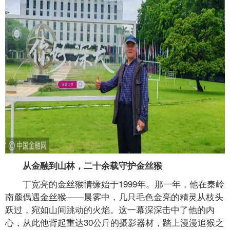
从金融到山林，二十余载守护金丝猴
丁宽亮的金丝猴情缘始于1999年。那一年，他在秦岭
南麓偶遇金丝猴——晨雾中，几只毛色金亮的精灵从枝头
跃过，宛如山间跳动的火焰。这一幕深深击中了他的内
心，从此他背起重达30公斤的摄影器材，踏上漫漫追猴之