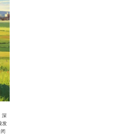
，深
酸发
全闭