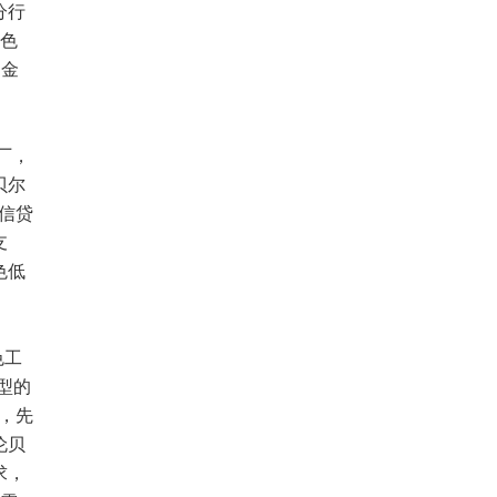
分行
绿色
以金
厂，
贝尔
信贷
支
色低
色工
型的
，先
伦贝
求，