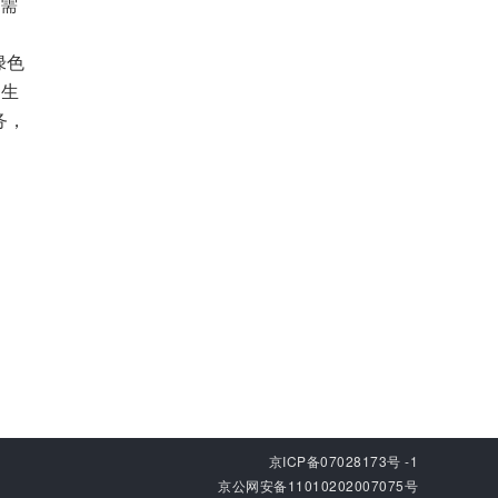
金需
绿色
、生
务，
京ICP备07028173号 -1
京公网安备11010202007075号