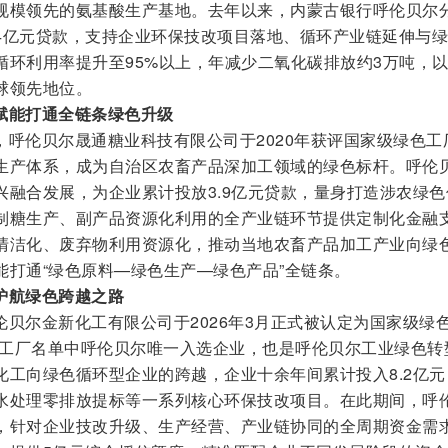
规模领先的氨基酸生产基地。去年以来，内蒙古银行呼伦贝尔
4亿元贷款，支持企业环保技改项目落地、循环产业链延伸与
循环利用率提升至95%以上，年减少二氧化碳排放约3万吨，
球领先地位。
赋能打通全链条绿色升级
，呼伦贝尔晟通糖业科技有限公司于2020年获评国家级绿色工
生产体系，成为自治区农畜产品深加工领域的绿色标杆。呼伦
兴融合发展，为企业累计投放3.9亿元贷款，量身打造涉农绿色
制糖生产、副产品资源化利用的全产业链环节提供定制化金融
清洁化、废弃物利用资源化，推动当地农畜产品加工产业向绿
能打通“绿色原料—绿色生产—绿色产品”全链条。
护航绿色跨越之路
贝尔金新化工有限公司于2026年3月正式被认定为国家级绿
绿色工厂名单中呼伦贝尔唯一入选企业，也是呼伦贝尔工业绿色转
化工向绿色循环型企业的跨越，企业十余年间累计投入8.2亿元
水处理零排放提标等一系列核心环保技改项目。在此期间，呼
，针对企业技改升级、生产经营、产业链协同的全周期资金需