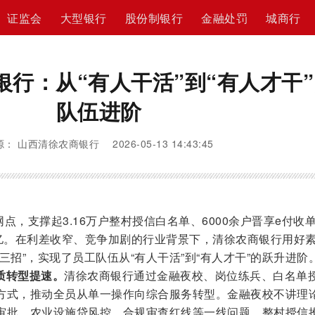
证监会
大型银行
股份制银行
金融处罚
城商行
银行：从“有人干活”到“有人才干
队伍进阶
： 山西清徐农商银行 2026-05-13 14:43:45
网点，支撑起3.16万户整村授信白名单、6000余户晋享e付收
0亿。在利差收窄、竞争加剧的行业背景下，清徐农商银行用好
三招”，实现了员工队伍从“有人干活”到“有人才干”的跃升进阶
质转型提速。
清徐农商银行通过金融夜校、岗位练兵、白名单
方式，推动全员从单一操作向综合服务转型。金融夜校不讲理
审批、农业设施贷风控、合规审查红线等一线问题，整村授信