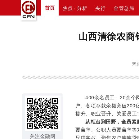
首页
焦点 · 分析
央行
金管总局
山西清徐农商
来源
400余名员工、20余个
户、各项存款余额突破20
提升、职业晋升、关爱员工“
从柜台到田野，全员素
覆盖率、公职人员覆盖率等
关注金融网
只讲实战，聚焦农户连连贷