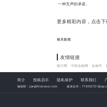
一种无声的承诺。
更多精彩内容，点击
相关新闻
友情链接
银行网
中国金融网
金融号
简介
投稿启示
隐私保护
联系我们
编辑部：zjw@financeun.com
媒体合作：774353721@qq.c