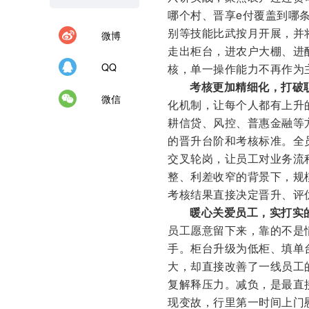
哪个村、晋享e付覆盖到哪
别等技能比武按月开展，并
微博
走出柜台，进农户大棚、进
QQ
核，单一操作能力不再作为
考核更加精细化，打破职
微信
化机制，让每个人都有上升
耕信贷、风控、普惠金融等
的晋升台阶和考核标准。全
交叉轮岗，让员工对业务流程
整、利差收窄的背景下，规
考核结果直接决定晋升、评
暖心关爱员工，实打实
员工愿意留下来，靠的不是
手。柜台升级为低柜、填单
大，却直接改善了一线员工
复解释压力。减负，是最直
现变故，行里第一时间上门