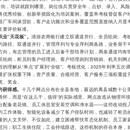
条街，培训就跟到哪里。岗位练兵贯穿全年，点钞、录入、风
将优秀经验、创新举措固化为培训案例。覆盖率考核督促客户
醋厂车间谈贷款，客户走访频次和业务覆盖范围直接纳入月度
主要评价标准。
业“天花板”。
清徐农商银行建立双通道并行、全员轮岗、考
的路径。双通道并行，管理序列与专业序列两条路，业务骨干
方向，有志管理的员工进入后备干部培养计划，两条通道均有
员轮岗，柜员到客户经理岗、客户经理岗到营销岗、机关到网
的理解从“单点”扩展到“全链”。考核优化，2025年利率五次
模扩张权重下降，资产质量、合规经营、客户服务三项权重提
优、奖金。
的获得感。
十几个网点分布在全县各地，最远的离县城数十公
情怀，而是“在这儿干，值得”的实际感受。网点改造从物理环
台配备老花镜、员工休息室安装空调和净水器——这些改动投
的工作体验。智能化设备减少了客户排队时间，也减轻了柜员
接的人文关怀。不仅如此，建立困难帮扶常态化机制。员工家
慰问；职工生病住院，工会持续跟进。这些机制的存在本身，