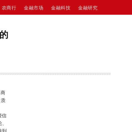
农商行
金融市场
金融科技
金融研究
”的
单商
素质
。
授信
论、
推到