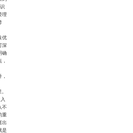
险识
经理
考
核优
可深
明确
点，
调
升，
里。
境入
入不
的重
庭出
就是