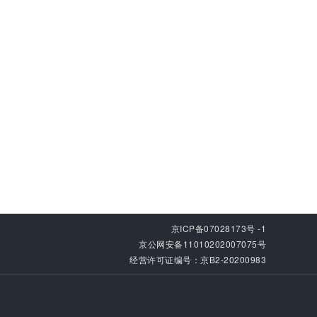
京ICP备07028173号 -1
京公网安备11010202007075号
经营许可证编号：京B2-20200983