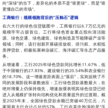
向“深绿”的当下，差异化的本质不是“谁更绿”，而是“谁
更懂自己的市场”。
工商银行：规模领跑背后的“压舱石”逻辑
在六大行的绿色信贷版图中，工商银行以6.7万亿元的
规模牢牢占据首位。工行将绿色资金重点投向清洁能
源、绿色交通、绿色建筑、绿色制造及节能降碳产业等
领域；同时，该行创新开展碳排放权、排污权、水权抵
质押贷款，积极拓展林业碳汇、海洋碳汇等生态产品服
务。
从增速看，工行2025年绿色贷款同比增长11.67%，低
于中国银行的27.83%、建设银行的20.54%和农业银行
的18.70%。这一增速差距表面上“落后”，实则反映了不
同的发展阶段和基数效应：工行绿色贷款基数最大，在
绝对增量上仍保持领先，增速放缓表明其绿色信贷已经
进入从规模扩张转向结构优化和质量提升的过渡期。截
至2025年末，全国绿色贷款余额已突破40万亿元，六
家国有大行合计占比约57%，工行在其中扮演的是“压