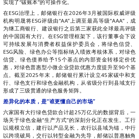
实现了“碳账本”的可操作化。
在ESG治理上，邮储银行在2026年3月被国际权威评级
机构明晟将ESG评级由“AA”上调至最高等级“AAA”，成
为继工商银行、建设银行之后第三家获此全球最高评级
的中国国有大行。在ESG管理框架下，该行董事会下设
可持续发展与消费者权益保护委员会，将绿色信贷、
ESG风险、绿色办公等指标纳入绩效考核体系，对绿色
信贷、绿色债券给予15个基点的内部资金转移定价优
惠，对绿色普惠型小微企业贷款优惠力度提升至90个基
点。截至2025年末，邮储银行累计设立45家碳中和支
行、绿色支行和绿色金融机构，从省级分行到县域支行
形成了三级贯通的绿色服务矩阵。
差异化的本质，是“谁更懂自己的市场”
六家国有大行绿色贷款合计超25万亿元的数据背后，一
场关于绿色金融“生产方式”的深刻分化正在发生。工行
以规模立信，建行以产品见长，农行以县域为锚，中行
以跨境破局，交行以转型金融为先导，邮储以普惠触角