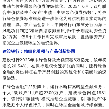
港发行离岸人民币地方政府债券，作为独家全球协调人
推动气候主题绿色债券评级优化。2025年6月，该行联
合中债估值中心发布“中债—中银绿色债券指数”，将央
行绿色债券标准框架进一步细化为可供机构直接对标的
管理工具。在产品创新上，中国银行山东省分行为海上
风电项目制定“核证自愿减排量质押+中长期流动资金贷
款”方案，仅8个工作日即完成审批放款，盘活碳资产并
拓宽企业低碳转型的融资边界。
建设银行：精细化引领与产品创新协同
建设银行2025年末绿色贷款余额突破6万亿元，较年初
增长20.54%。在保持规模快速扩张的同时，建行绿色
金融的突出特征在于产品创新的系统化和C端赋能的深
度渗透。
在绿色金融产品矩阵上，建行不断探索转型金融业务，
个人“碳账户”用户超2300万户，建成绿色网点1881
个。该行以“碳挂钩”模式推动企业减碳，以“碳账户”体
系激励个人绿色行为，同时在转型金融领域持续创新。