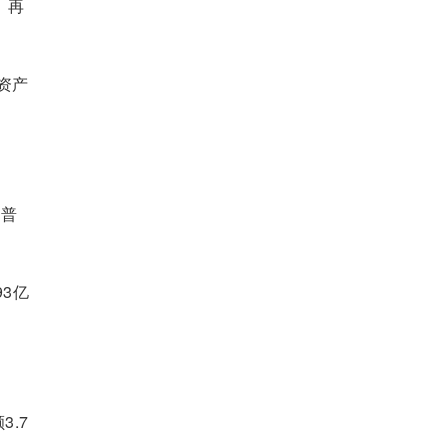
；再
资产
。普
93亿
.7